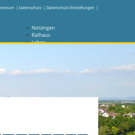
pressum
|
Datenschutz
|
Datenschutz-Einstellungen |
Notzingen
Rathaus
Leben
Freizeit
Wirtschaft
NAVIGATION
Notzingen
Aktuelles
Barrierefreiheit
Coronavirus