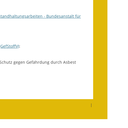
Fundbehörde
Gemeinderat
standhaltungsarbeiten - Bundesanstalt für
Sitzungsberichte 2015
Sitzungsberichte 2016
GefStoffV)
:
Sitzungsberichte 2017
 Schutz gegen Gefährdung durch Asbest
Sitzungsberichte 2018
Sitzungsberichte 2019
Sitzungsberichte 2020
Gemeindeverwaltung
|
Haushalt & Finanzen
Eröffnungsbilanz