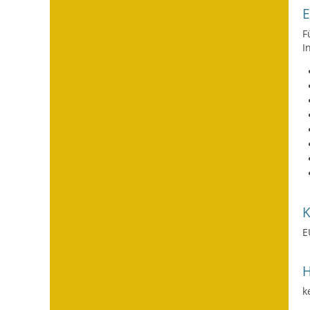
F
I
E
H
k