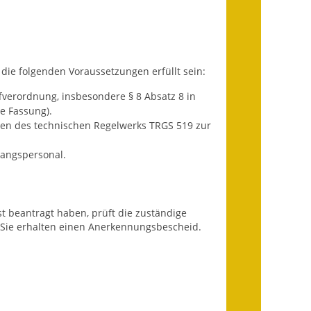
Infos in Leichter Sprache
Mitteilungsblatt
ie folgenden Voraussetzungen erfüllt sein:
Nachhaltigkeitsbericht
fverordnung, insbesondere § 8 Absatz 8 in
Notfallplanung
e Fassung).
ben des technischen Regelwerks TRGS 519 zur
Ortsplan
gangspersonal.
Schadensmeldung
Straßenbau
 beantragt haben, prüft die zuständige
 Sie erhalten einen Anerkennungsbescheid.
Landesstraße
Kreisstraße
Umleitungsplan