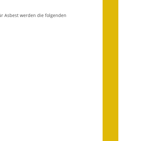
Ausweichfahrplan
Buslinie 168
r Asbest werden die folgenden
Stellenausschreibungen
Zahlen und Fakten
Rathaus
Bauhof Notzingen
Behördenadressen
Beratungsstellen im
Landkreis
Dienstleistungen
Formulare