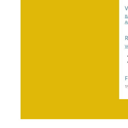
B
A
V
1