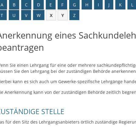
A
B
C
D
E
F
G
H
I
J
K
L
T
U
V
W
X
Y
Z
Anerkennung eines Sachkundeleh
beantragen
enn Sie einen Lehrgang für eine oder mehrere sachkundepflichtige
üssen Sie den Lehrgang bei der zuständigen Behörde anerkennen 
ierbei kann es sich auch um Gewerke-spezifische Lehrgänge hande
ie Anerkennung kann von der zuständigen Behörde zeitlich begre
ZUSTÄNDIGE STELLE
as für den Sitz des Lehrgangsanbieters örtlich zuständige Regier