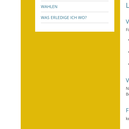
WAHLEN
WAS ERLEDIGE ICH WO?
F
N
B
F
k