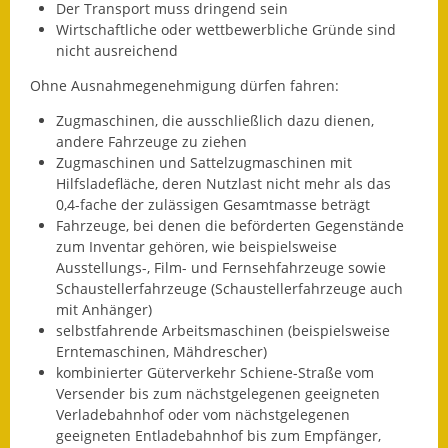
Der Transport muss dringend sein
Wirtschaftliche oder wettbewerbliche Gründe sind
Ausweichfahrplan
nicht ausreichend
Buslinie 168
Ohne Ausnahmegenehmigung dürfen fahren:
Stellenausschreibungen
Zugmaschinen, die ausschließlich dazu dienen,
andere Fahrzeuge zu ziehen
Zahlen und Fakten
Zugmaschinen und Sattelzugmaschinen mit
Hilfsladefläche, deren Nutzlast nicht mehr als das
Rathaus
0,4-fache der zulässigen Gesamtmasse beträgt
Fahrzeuge, bei denen die beförderten Gegenstände
Bauhof Notzingen
zum Inventar gehören, wie beispielsweise
Ausstellungs-, Film- und Fernsehfahrzeuge sowie
Behördenadressen
Schaustellerfahrzeuge (Schaustellerfahrzeuge auch
mit Anhänger)
Beratungsstellen im
selbstfahrende Arbeitsmaschinen (beispielsweise
Landkreis
Erntemaschinen, Mähdrescher)
kombinierter Güterverkehr Schiene-Straße vom
Dienstleistungen
Versender bis zum nächstgelegenen geeigneten
Verladebahnhof oder vom nächstgelegenen
Formulare
geeigneten Entladebahnhof bis zum Empfänger,