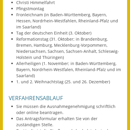
Christi Himmelfahrt
Wahlen
Pfingstmontag
Fronleichnam (in Baden-Württemberg, Bayern,
Hessen, Nordrhein-Westfahlen, Rheinland-Pfalz und
Was erledige ich wo?
im Saarland)
Tag der deutschen Einheit (3. Oktober)
Leben
Reformationstag (31. Oktober; in Brandenburg,
Bremen, Hamburg, Mecklenburg-Vorpommern,
Bauen und Wohnen
Niedersachsen, Sachsen, Sachsen-Anhalt, Schleswig-
Holstein und Thüringen)
Baugebiete & Bauplätze
Allerheiligen (1. November; in Baden-Württemberg,
Bayern, Nordrhein-Westfalen, Rheinland-Pfalz und im
Bauwasser/Wasser/Abwasser
Saarland)
1. und 2. Weihnachtstag (25. und 26. Dezember)
Bebauungspläne
VERFAHRENSABLAUF
Bodenrichtwerte
Sie müssen die Ausnahmegenehmigung schriftlich
Flächennutzungsplan
oder online beantragen.
Das Antragsformular erhalten Sie von der
Gerätehütten
zuständigen Stelle.