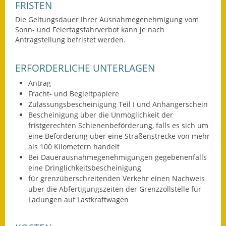
FRISTEN
Kinderbetreuung
Die Geltungsdauer Ihrer Ausnahmegenehmigung vom
Sonn- und Feiertagsfahrverbot kann je nach
Nahverkehr
Antragstellung befristet werden.
Ver- & Entsorgung
ERFORDERLICHE UNTERLAGEN
Breitbandausbau
Antrag
Fracht- und Begleitpapiere
Klimaschutzagentur
Zulassungsbescheinigung Teil I und Anhängerschein
Bescheinigung über die Unmöglichkeit der
fristgerechten Schienenbeförderung, falls es sich um
Freizeit
eine Beförderung über eine Straßenstrecke von mehr
als 100 Kilometern handelt
Feuerwehr
Bei Dauerausnahmegenehmigungen gegebenenfalls
eine Dringlichkeitsbescheinigung
Freizeit- & Sportstätten
für grenzüberschreitenden Verkehr einen Nachweis
über die Abfertigungszeiten der Grenzzollstelle für
Gesundheit & Soziales
Ladungen auf Lastkraftwagen
Kirchen