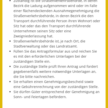
Zuständig ist die Straßenverkehrsbehörde, in deren
Gutachterausschuss
Bezirk die Ladung aufgenommen wird oder im Falle
einer flächendeckenden Ausnahmegenehmigung die
Landessanierungsprogramm
Straßenverkehrsbehörde, in deren Bezirk die den
Transport durchführende Person ihren Wohnort oder
Mietspiegel
Sitz hat oder das den Transport durchführende
Unternehmen seinen Sitz oder eine
Rückstausicherung von
Zweigniederlassung hat.
Gebäuden
Straßenverkehrsbehörde ist, je nach Ort, die
Stadtverwaltung oder das Landratsamt.
Hochwassergefahrenkarte
Füllen Sie das Antragsformular aus und reichen Sie
es mit den erforderlichen Unterlagen bei der
zuständigen Stelle ein.
Gemeindehalle und
Die zuständige Stelle prüft Ihren Antrag und fordert
Bürgerhaus
gegebenenfalls weitere notwendige Unterlagen an,
die Sie bitte nachreichen.
Grundschule &
Sie erhalten einen Genehmigungsbescheid sowie
Kernzeitbetreuung
eine Gebührenrechnung von der zuständigen Stelle.
Sie dürfen Güter entsprechend der Genehmigung an
Integration und Asyl
Sonn- und Feiertagen befördern.
Bevölkerungsschutz