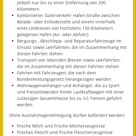
jedoch nur bis zu einer Entfernung von 200
Kilometern
Fundbehörde
kombinierter Güterverkehr Hafen-Straße zwischen
Belade- oder Entladestelle und einem innerhalb
Gemeinderat
eines Umkreises von höchstens 150 Kilometern
gelegenen Hafen (An- oder Abfuhr)
Sitzungsberichte 2015
Bergungs-, Abschlepp- und Reparaturfahrzeuge im
Einsatz sowie Leerfahrten, die im Zusammenhang mit
Sitzungsberichte 2016
diesen Fahrten stehen
Transport von lebenden Bienen sowie Leerfahrten,
Sitzungsberichte 2017
die im Zusammenhang mit diesen Fahrten stehen
Fahrten mit Fahrzeugen, die nach dem
Sitzungsberichte 2018
Bundesleistungsgesetz herangezogen werden
Wohnwagenanhänger und Anhänger, die zu Sport-
Sitzungsberichte 2019
und Freizeitzwecken hinter Lastkraftwagen mit einer
zulässigen Gesamtmasse bis zu 3,5 Tonnen geführt
Sitzungsberichte 2020
werden
Gemeindeverwaltung
Ohne Ausnahmegenehmigung dürfen befördert werden:
frische Milch und frische Milcherzeugnisse
Haushalt & Finanzen
frisches Fleisch und frische Fleischerzeugnisse