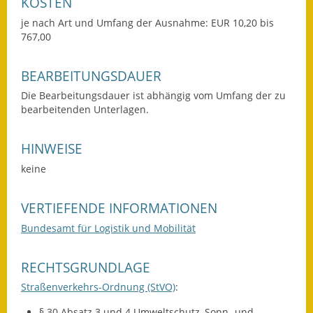
KOSTEN
Termine &
je nach Art und Umfang der Ausnahme: EUR 10,20 bis
Veranstaltungen
767,00
Vereine
BEARBEITUNGSDAUER
Wirtschaft
Die Bearbeitungsdauer ist abhängig vom Umfang der zu
bearbeitenden Unterlagen.
Ausschreibung von
Baumaßnahmen
HINWEISE
keine
Firmenliste
VERTIEFENDE INFORMATIONEN
Bundesamt für Logistik und Mobilität
RECHTSGRUNDLAGE
Straßenverkehrs-Ordnung (StVO)
:
§ 30 Absatz 3 und 4 Umweltschutz, Sonn- und