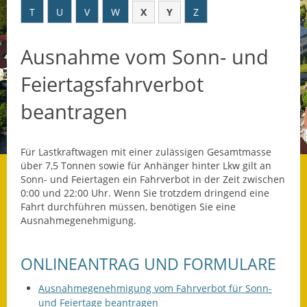
T
U
V
W
X
Y
Z
Datenschutz
Ausnahme vom Sonn- und
Datenschutz im
Steueramt
Feiertagsfahrverbot
Gebärdensprache
beantragen
Geschichte und
Gegenwart
Für
Lastkraftwagen
mit einer zulässigen Gesamtmasse
über 7,5 Tonnen sowie für Anhänger hinter Lkw gilt an
Was die Alten noch
Sonn- und Feiertagen ein Fahrverbot in der Zeit zwischen
wussten!
0:00 und 22:00 Uhr. Wenn Sie trotzdem dringend eine
Fahrt durchführen müssen, benötigen Sie eine
Wagner-Werkstatt
Ausnahmegenehmigung.
Informationsbroschüre
ONLINEANTRAG UND FORMULARE
Lärmaktionsplan
Ausnahmegenehmigung vom Fahrverbot für Sonn-
und Feiertage beantragen