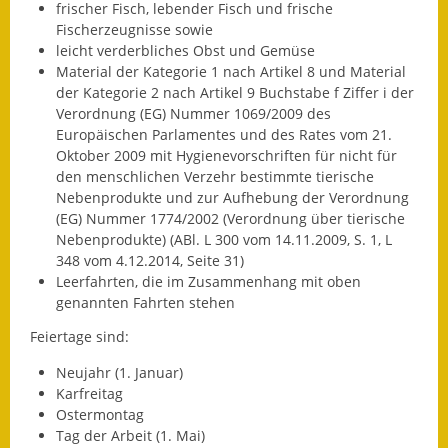
frischer Fisch, lebender Fisch und frische
Eröffnungsbilanz
Fischerzeugnisse sowie
leicht verderbliches Obst und Gemüse
Getrennte
Material der Kategorie 1 nach Artikel 8 und Material
Abwassergebühr
der Kategorie 2 nach Artikel 9 Buchstabe f Ziffer i der
Verordnung (EG) Nummer 1069/2009 des
Grundsteuerreform
Europäischen Parlamentes und des Rates vom 21.
Oktober 2009 mit Hygienevorschriften für nicht für
Haushaltspläne
den menschlichen Verzehr bestimmte tierische
Nebenprodukte und zur Aufhebung der Verordnung
Jahresabschlüsse
(EG) Nummer 1774/2002 (Verordnung über tierische
Nebenprodukte) (ABl. L 300 vom 14.11.2009, S. 1, L
Wasserversorgung
348 vom 4.12.2014, Seite 31)
Leerfahrten, die im Zusammenhang mit oben
Heiraten in Notzingen
genannten Fahrten stehen
Feiertage sind:
Mitarbeiter
Neujahr (1. Januar)
Notruftafel
Karfreitag
Ostermontag
Ortsrecht
Tag der Arbeit (1. Mai)