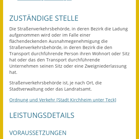
Leichte Sprache
Infos in Leichter Sprache
ZUSTÄNDIGE STELLE
Mitteilungsblatt
Die Straßenverkehrsbehörde, in deren Bezirk die Ladung
aufgenommen wird oder im Falle einer
flächendeckenden Ausnahmegenehmigung die
Nachhaltigkeitsbericht
Straßenverkehrsbehörde, in deren Bezirk die den
Transport durchführende Person ihren Wohnort oder Sitz
Notfallplanung
hat oder das den Transport durchführende
Unternehmen seinen Sitz oder eine Zweigniederlassung
Ortsplan
hat.
Schadensmeldung
Straßenverkehrsbehörde ist, je nach Ort, die
Stadtverwaltung oder das Landratsamt.
Straßenbau
Ordnung und Verkehr [Stadt Kirchheim unter Teck]
Landesstraße
LEISTUNGSDETAILS
Kreisstraße
VORAUSSETZUNGEN
Umleitungsplan