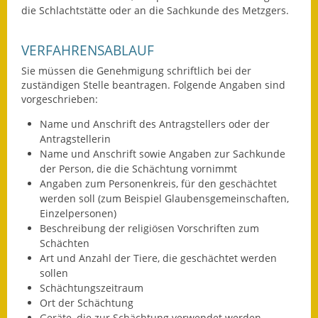
die Schlachtstätte oder an die Sachkunde des Metzgers.
Ausweichfahrplan
Buslinie 168
VERFAHRENSABLAUF
Sie müssen die Genehmigung schriftlich bei der
Stellenausschreibungen
zuständigen Stelle beantragen.
Folgende Angaben sind
vorgeschrieben:
Zahlen und Fakten
Name und Anschrift des Antragstellers oder der
Rathaus
Antragstellerin
Name und Anschrift sowie Angaben zur Sachkunde
Bauhof Notzingen
der Person, die die Schächtung vornimmt
Angaben zum Personenkreis, für den geschächtet
werden soll (zum Beispiel Glaubensgemeinschaften,
Behördenadressen
Einzelpersonen)
Beschreibung der religiösen Vorschriften zum
Beratungsstellen im
Schächten
Landkreis
Art und Anzahl der Tiere, die geschächtet werden
sollen
Dienstleistungen
Schächtungszeitraum
Ort der Schächtung
Formulare
Geräte, die zur Schächtung verwendet werden