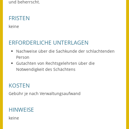
und beherrscht.
Eröffnungsbilanz
FRISTEN
Getrennte
Abwassergebühr
keine
Grundsteuerreform
ERFORDERLICHE UNTERLAGEN
Haushaltspläne
Nachweise über die Sachkunde der schlachtenden
Person
Jahresabschlüsse
Gutachten von Rechtsgelehrten über die
Notwendigkeit des Schächtens
Wasserversorgung
KOSTEN
Heiraten in Notzingen
Gebühr je nach Verwaltungsaufwand
Mitarbeiter
HINWEISE
Notruftafel
keine
Ortsrecht