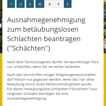
T
U
V
W
X
Y
Z
Datenschutz
Ausnahmegenehmigung
Datenschutz im
Steueramt
zum betäubungslosen
Gebärdensprache
Schlachten beantragen
Geschichte und
("Schächten")
Gegenwart
Was die Alten noch
Nach dem Tierschutzgesetz dürfen Sie warmblütige Tiere
wussten!
nur schlachten, wenn Sie sie vorher betäuben.
Nach den Vorschriften einiger Religionsgemeinschaften
Wagner-Werkstatt
darf Fleisch nur gegessen werden, wenn das Tier ohne
Betäubung durch einen Kehlenschnitt getötet wurde.
Informationsbroschüre
Für dieses betäubungslose Schlachten ("Schächten") aus
religiösen Gründen benötigen Sie eine
Lärmaktionsplan
Ausnahmegenehmigung.