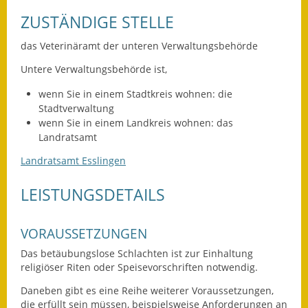
Leichte Sprache
ZUSTÄNDIGE STELLE
Infos in Leichter Sprache
das Veterinäramt der unteren Verwaltungsbehörde
Mitteilungsblatt
Untere Verwaltungsbehörde ist,
Nachhaltigkeitsbericht
wenn Sie in einem Stadtkreis wohnen: die
Stadtverwaltung
Notfallplanung
wenn Sie in einem Landkreis wohnen: das
Landratsamt
Ortsplan
Landratsamt Esslingen
Schadensmeldung
LEISTUNGSDETAILS
Straßenbau
VORAUSSETZUNGEN
Landesstraße
Das betäubungslose Schlachten ist zur Einhaltung
religiöser Riten oder Speisevorschriften notwendig.
Kreisstraße
Daneben gibt es eine Reihe weiterer Voraussetzungen,
Umleitungsplan
die erfüllt sein müssen, beispielsweise Anforderungen an