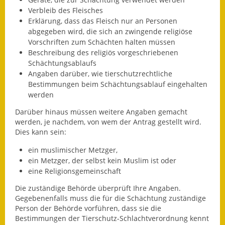
Verbleib des Fleisches
Fundbehörde
Erklärung, dass das Fleisch nur an Personen
abgegeben wird, die sich an zwingende religiöse
Gemeinderat
Vorschriften zum Schächten halten müssen
Beschreibung des religiös vorgeschriebenen
Sitzungsberichte 2015
Schächtungsablaufs
Angaben darüber, wie tierschutzrechtliche
Sitzungsberichte 2016
Bestimmungen beim Schächtungsablauf eingehalten
werden
Sitzungsberichte 2017
Darüber hinaus müssen weitere Angaben gemacht
werden, je nachdem, von wem der Antrag gestellt wird.
Sitzungsberichte 2018
Dies kann sein:
Sitzungsberichte 2019
ein muslimischer Metzger,
ein Metzger, der selbst kein Muslim ist oder
Sitzungsberichte 2020
eine Religionsgemeinschaft
Die zuständige Behörde überprüft Ihre Angaben.
Gemeindeverwaltung
Gegebenenfalls muss die für die Schächtung zuständige
Person der Behörde vorführen, dass sie die
Haushalt & Finanzen
Bestimmungen der Tierschutz-Schlachtverordnung kennt