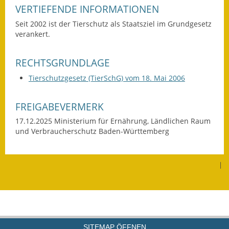
VERTIEFENDE INFORMATIONEN
Wahlen
Seit 2002 ist der Tierschutz als Staatsziel im Grundgesetz
verankert.
Was erledige ich wo?
Leben
RECHTSGRUNDLAGE
Tierschutzgesetz (TierSchG) vom 18. Mai 2006
Bauen und Wohnen
FREIGABEVERMERK
Baugebiete & Bauplätze
17.12.2025 Ministerium für Ernährung, Ländlichen Raum
Bauwasser/Wasser/Abwasser
und Verbraucherschutz
Baden-Württemberg
Bebauungspläne
|
Bodenrichtwerte
Flächennutzungsplan
Gerätehütten
SITEMAP ÖFFNEN