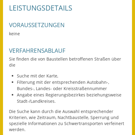
LEISTUNGSDETAILS
Ausweichfahrplan
Buslinie 168
VORAUSSETZUNGEN
Stellenausschreibungen
keine
Zahlen und Fakten
VERFAHRENSABLAUF
Rathaus
Sie finden die von Baustellen betroffenen Straßen über
die
Bauhof Notzingen
Suche mit der Karte,
Filterung mit der entsprechenden Autobahn-,
Behördenadressen
Bundes-, Landes- oder Kreisstraßennummer
Angabe eines Regierungsbezirkes beziehungsweise
Beratungsstellen im
Stadt-/Landkreises.
Landkreis
Die Suche kann durch die Auswahl entsprechender
Kriterien, wie Zeitraum, Nachtbaustelle, Sperrung und
Dienstleistungen
spezielle Informationen zu Schwertransporten verfeinert
werden.
Formulare