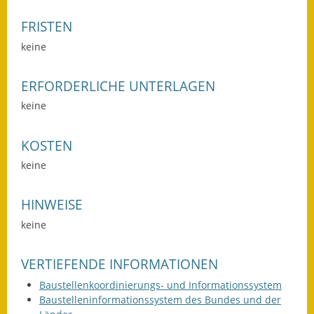
Fundbehörde
FRISTEN
keine
Gemeinderat
Sitzungsberichte 2015
ERFORDERLICHE UNTERLAGEN
keine
Sitzungsberichte 2016
KOSTEN
Sitzungsberichte 2017
keine
Sitzungsberichte 2018
HINWEISE
Sitzungsberichte 2019
keine
Sitzungsberichte 2020
VERTIEFENDE INFORMATIONEN
Gemeindeverwaltung
Baustellenkoordinierungs- und Informationssystem
Haushalt & Finanzen
Baustelleninformationssystem des Bundes und der