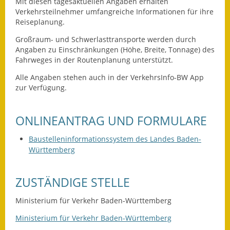
Leichte Sprache
Mit diesen tagesaktuellen Angaben erhalten
Verkehrsteilnehmer umfangreiche Informationen für ihre
Reiseplanung.
Infos in Leichter Sprache
Großraum- und Schwerlasttransporte werden durch
Mitteilungsblatt
Angaben zu Einschränkungen (Höhe, Breite, Tonnage) des
Fahrweges in der Routenplanung unterstützt.
Nachhaltigkeitsbericht
Alle Angaben stehen auch in der VerkehrsInfo-BW App
zur Verfügung.
Notfallplanung
Ortsplan
ONLINEANTRAG UND FORMULARE
Schadensmeldung
Baustelleninformationssystem des Landes Baden-
Württemberg
Straßenbau
ZUSTÄNDIGE STELLE
Landesstraße
Ministerium für Verkehr Baden-Württemberg
Kreisstraße
Ministerium für Verkehr Baden-Württemberg
Umleitungsplan