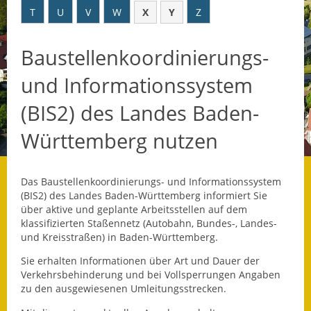
T
U
V
W
X
Y
Z
Datenschutz
Baustellenkoordinierungs-
Datenschutz im
Steueramt
und Informationssystem
Gebärdensprache
(BIS2) des Landes Baden-
Geschichte und
Württemberg nutzen
Gegenwart
Was die Alten noch
Das Baustellenkoordinierungs- und Informationssystem
wussten!
(BIS2) des Landes Baden-Württemberg informiert Sie
über aktive und geplante Arbeitsstellen auf dem
Wagner-Werkstatt
klassifizierten Staßennetz (Autobahn, Bundes-, Landes-
und Kreisstraßen) in Baden-Württemberg.
Informationsbroschüre
Sie erhalten Informationen über Art und Dauer der
Verkehrsbehinderung und bei Vollsperrungen Angaben
Lärmaktionsplan
zu den ausgewiesenen Umleitungsstrecken.