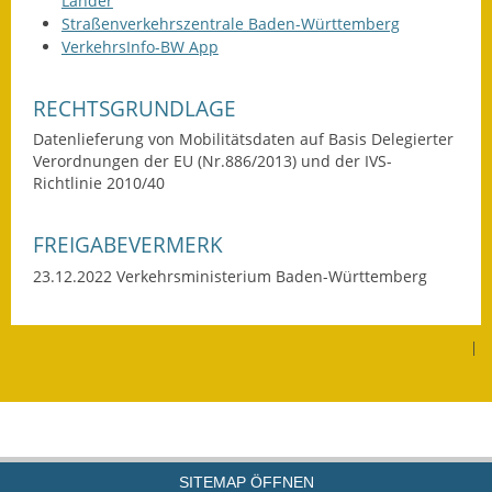
Länder
Eröffnungsbilanz
Straßenverkehrszentrale Baden-Württemberg
VerkehrsInfo-BW App
Getrennte
Abwassergebühr
RECHTSGRUNDLAGE
Grundsteuerreform
Datenlieferung von Mobilitätsdaten auf Basis Delegierter
Verordnungen der EU (Nr.886/2013) und der IVS-
Richtlinie 2010/40
Haushaltspläne
Jahresabschlüsse
FREIGABEVERMERK
23.12.2022 Verkehrsministerium Baden-Württemberg
Wasserversorgung
Heiraten in Notzingen
|
Mitarbeiter
Notruftafel
Ortsrecht
SITEMAP ÖFFNEN