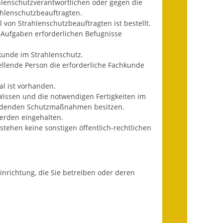
hlenschutzverantwortlichen oder gegen die
Ausweichfahrplan
ahlenschutzbeauftragten.
Buslinie 168
 von Strahlenschutzbeauftragten ist bestellt.
r Aufgaben erforderlichen Befugnisse
Stellenausschreibungen
kunde im Strahlenschutz.
Zahlen und Fakten
stellende Person die erforderliche Fachkunde
Rathaus
al ist vorhanden.
 Wissen und die notwendigen Fertigkeiten im
endenden Schutzmaßnahmen besitzen.
Bauhof Notzingen
erden eingehalten.
 stehen keine sonstigen öffentlich-rechtlichen
Behördenadressen
Beratungsstellen im
Landkreis
nrichtung, die Sie betreiben oder deren
Dienstleistungen
Formulare