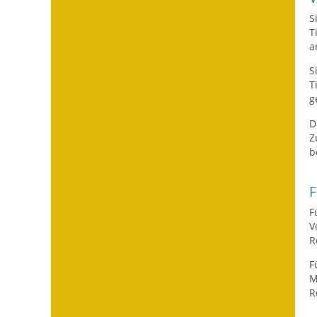
S
T
a
S
T
g
D
Z
b
F
F
V
R
F
M
R