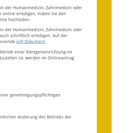
Fundbehörde
 in der Humanmedizin, Zahnmedizin oder
 online erledigen, indem Sie den
Gemeinderat
eise hochladen.
Sitzungsberichte 2015
 in der Humanmedizin, Zahnmedizin oder
uch schriftlich erledigen. Auf der
passende
pdf-Dokument
.
Sitzungsberichte 2016
 Betrieb einer Röntgeneinrichtung im
Sitzungsberichte 2017
teilen ist, werden im Onlineantrag
Sitzungsberichte 2018
Sitzungsberichte 2019
Sitzungsberichte 2020
einer genehmigungspflichtigen
Gemeindeverwaltung
ntlichen Änderung des Betriebs der
Haushalt & Finanzen
Eröffnungsbilanz