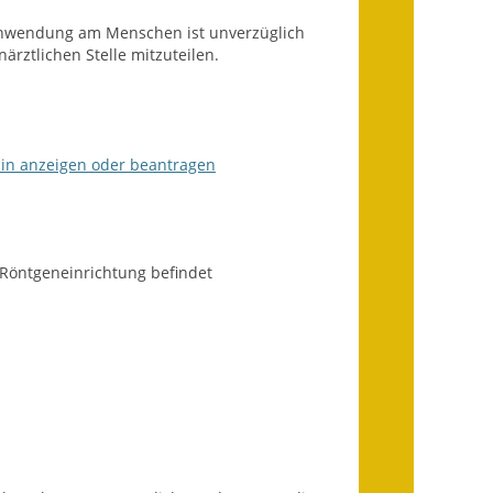
Infos in Leichter Sprache
Anwendung am Menschen ist unverzüglich
rztlichen Stelle mitzuteilen.
Mitteilungsblatt
Nachhaltigkeitsbericht
zin anzeigen oder beantragen
Notfallplanung
Ortsplan
Schadensmeldung
 Röntgeneinrichtung befindet
Straßenbau
Landesstraße
Kreisstraße
Umleitungsplan