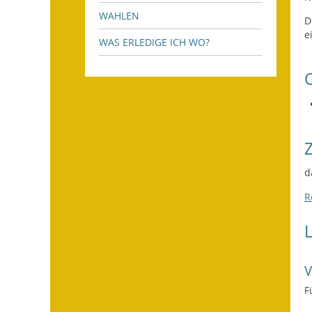
WAHLEN
D
e
WAS ERLEDIGE ICH WO?
d
R
F