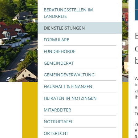
BERATUNGSSTELLEN IM
LANDKREIS
DIENSTLEISTUNGEN
FORMULARE
FUNDBEHÖRDE
GEMEINDERAT
GEMEINDEVERWALTUNG
W
b
HAUSHALT & FINANZEN
z
I
HEIRATEN IN NOTZINGEN
B
MITARBEITER
T
NOTRUFTAFEL
Z
B
ORTSRECHT
R