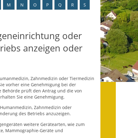
Datenschutz
M
N
O
P
Q
R
S
Datenschutz im
Steueramt
geneinrichtung oder
Gebärdensprache
riebs anzeigen oder
Geschichte und
Gegenwart
Was die Alten noch
Humanmedizin, Zahnmedizin oder Tiermedizin
wussten!
Sie vorher eine Genehmigung bei der
e Behörde prüft den Antrag und die von
Wagner-Werkstatt
 erhalten Sie eine Genehmigung.
Informationsbroschüre
er Humanmedizin, Zahnmedizin oder
Änderung des Betriebs anzuzeigen.
Lärmaktionsplan
engeräten weitere Gerätearten, wie zum
äte, Mammographie-Geräte und
Leichte Sprache