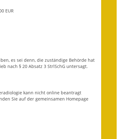
000 EUR
Landessanierungsprogramm
Mietspiegel
Rückstausicherung von
Gebäuden
Hochwassergefahrenkarte
ben, es sei denn, die zuständige Behörde hat
ieb nach § 20 Absatz 3 StrlSchG untersagt.
Gemeindehalle und
Bürgerhaus
radiologie kann nicht online beantragt
Grundschule &
 finden Sie auf der gemeinsamen Homepage
Kernzeitbetreuung
Integration und Asyl
Bevölkerungsschutz