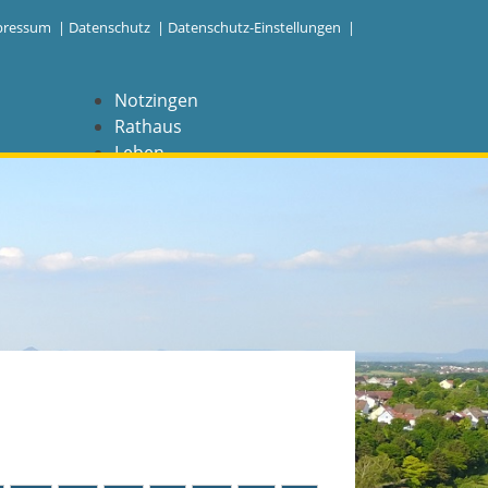
pressum
|
Datenschutz
|
Datenschutz-Einstellungen |
Notzingen
Rathaus
Leben
Freizeit
Wirtschaft
NAVIGATION
Notzingen
Aktuelles
Barrierefreiheit
Coronavirus