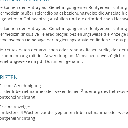
ie können den Antrag auf Genehmigung einer
Röntgeneinrichtung
iermedizin (außer Teleradiologie)
beziehungsweise die Anzeige hier
ngebotenen Onlineantrag ausfüllen und die erforderlichen Nachw
ie können den Antrag auf Genehmigung
einer
Röntgeneinrichtung
iermedizin (inklusive Teleradiologie)
beziehungsweise die Anzeige a
emeinsamen Homepage der Regierungspräsidien finden Sie das 
ie Kontaktdaten der ärztlichen oder zahnärztlichen Stelle, der der
usammenhang mit der Anwendung am Menschen unverzüglich mitzu
eziehungsweise im pdf-Dokument genannt.
RISTEN
ür eine Genehmigung:
or der Inbetriebnahme oder wesentlichen Änderung des Betriebs 
öntgeneinrichtung
ür eine Anzeige:
indestens 4 Wochen vor der geplanten Inbetriebnahme oder wese
öntgeneinrichtung