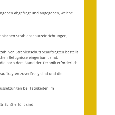
Getrennte
Angaben abgefragt und angegeben, welche
Abwassergebühr
Grundsteuerreform
hnischen Strahlenschutzeinrichtungen,
Haushaltspläne
Jahresabschlüsse
nzahl von Strahlenschutzbeauftragten bestellt
lichen Befugnisse eingeräumt sind,
Wasserversorgung
ie nach dem Stand der Technik erforderlich
Heiraten in Notzingen
auftragten zuverlässig sind und die
Mitarbeiter
ussetzungen bei Tätigkeiten im
Notruftafel
rlSchG erfüllt sind.
Ortsrecht