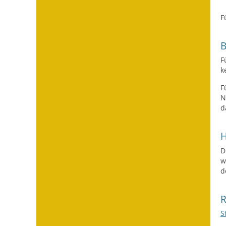
F
F
k
F
N
d
H
D
w
d
S