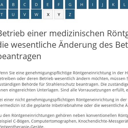
A
B
C
D
E
F
G
H
I
J
K
L
T
U
V
W
X
Y
Z
Betrieb einer medizinischen Rönt
die wesentliche Änderung des Bet
beantragen
enn Sie eine genehmigungspflichtige Röntgeneinrichtung in der 
etreiben oder deren Betrieb wesentlich ändern möchten, müssen 
uständigen Behörde für Strahlenschutz beantragen. Die zuständig
hnen eingereichten Unterlagen. Sind alle Vorrausetzungen erfüllt,
ei einer nicht genehmigungspflichtigen Röntgeneinrichtung in d
iermedizin ist die geplante Inbetriebnahme oder die wesentliche 
u den Röntgeneinrichtungen gehören neben konventionellen Röntg
eispiel C-Bögen, Computertomographen, Knochendichte-Messger
öntgentherapie-Geräte.