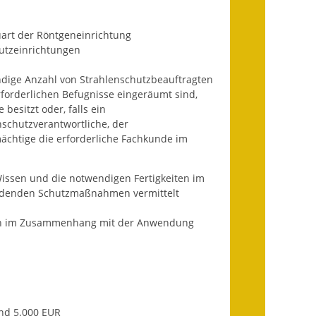
Wahlen
uart der Röntgeneinrichtung
Was erledige ich wo?
utzeinrichtungen
Leben
ndige Anzahl von Strahlenschutzbeauftragten
erforderlichen Befugnisse eingeräumt sind,
Bauen und Wohnen
besitzt oder, falls ein
nschutzverantwortliche, der
Baugebiete & Bauplätze
ächtige die erforderliche Fachkunde im
Bauwasser/Wasser/Abwasser
issen und die notwendigen Fertigkeiten im
Bebauungspläne
endenden Schutzmaßnahmen vermittelt
ten im Zusammenhang mit der Anwendung
Bodenrichtwerte
Flächennutzungsplan
Gerätehütten
nd 5.000 EUR
Gutachterausschuss