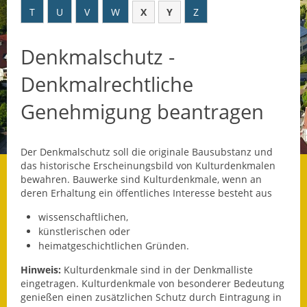
T
U
V
W
X
Y
Z
Datenschutz
Denkmalschutz -
Datenschutz im
Steueramt
Denkmalrechtliche
Gebärdensprache
Genehmigung beantragen
Geschichte und
Gegenwart
Der Denkmalschutz soll die originale Bausubstanz und
das historische Erscheinungsbild von Kulturdenkmalen
Was die Alten noch
bewahren. Bauwerke sind Kulturdenkmale, wenn an
wussten!
deren Erhaltung ein öffentliches Interesse besteht aus
wissenschaftlichen,
Wagner-Werkstatt
künstlerischen oder
heimatgeschichtlichen Gründen.
Informationsbroschüre
Hinweis:
Kulturdenkmale sind in der Denkmalliste
Lärmaktionsplan
eingetragen. Kulturdenkmale von besonderer Bedeutung
genießen einen zusätzlichen Schutz durch Eintragung in