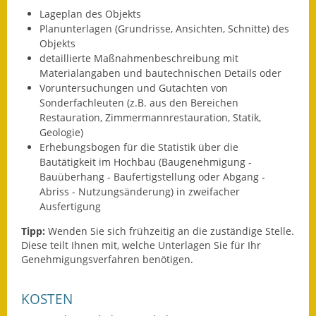
Gutachterausschuss
Lageplan des Objekts
Planunterlagen (Grundrisse, Ansichten, Schnitte) des
Landessanierungsprogramm
Objekts
detaillierte Maßnahmenbeschreibung mit
Mietspiegel
Materialangaben und bautechnischen Details oder
Voruntersuchungen und Gutachten von
Sonderfachleuten (z.B. aus den Bereichen
Rückstausicherung von
Restauration, Zimmermannrestauration, Statik,
Gebäuden
Geologie)
Erhebungsbogen für die Statistik über die
Hochwassergefahrenkarte
Bautätigkeit im Hochbau (Baugenehmigung -
Bauüberhang - Baufertigstellung oder Abgang -
Gemeindehalle und
Abriss - Nutzungsänderung) in zweifacher
Bürgerhaus
Ausfertigung
Grundschule &
Tipp:
Wenden Sie sich frühzeitig an die zuständige Stelle.
Kernzeitbetreuung
Diese teilt Ihnen mit, welche Unterlagen Sie für Ihr
Genehmigungsverfahren benötigen.
Integration und Asyl
KOSTEN
Bevölkerungsschutz