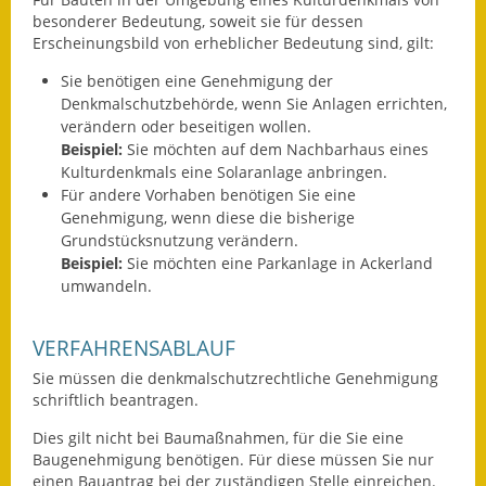
Eröffnungsbilanz
besonderer Bedeutung, soweit sie für dessen
Erscheinungsbild von erheblicher Bedeutung sind, gilt:
Getrennte
Sie benötigen eine Genehmigung der
Abwassergebühr
Denkmalschutzbehörde, wenn Sie Anlagen errichten,
verändern oder beseitigen wollen.
Grundsteuerreform
Beispiel:
Sie möchten auf dem Nachbarhaus eines
Kulturdenkmals eine Solaranlage anbringen.
Haushaltspläne
Für andere Vorhaben benötigen Sie eine
Genehmigung, wenn diese die bisherige
Jahresabschlüsse
Grundstücksnutzung verändern.
Beispiel:
Sie möchten eine Parkanlage in Ackerland
Wasserversorgung
umwandeln.
Heiraten in Notzingen
VERFAHRENSABLAUF
Mitarbeiter
Sie müssen die denkmalschutzrechtliche Genehmigung
schriftlich beantragen.
Notruftafel
Dies gilt nicht bei Baumaßnahmen, für die Sie eine
Baugenehmigung benötigen. Für diese müssen Sie nur
Ortsrecht
einen Bauantrag bei der zuständigen Stelle einreichen.