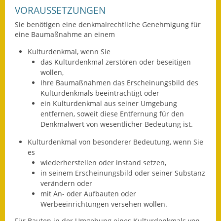
VORAUSSETZUNGEN
Fundbehörde
Sie benötigen eine denkmalrechtliche Genehmigung für
eine Baumaßnahme an einem
Gemeinderat
Kulturdenkmal
, wenn Sie
Sitzungsberichte 2015
das Kulturdenkmal zerstören oder beseitigen
wollen,
Sitzungsberichte 2016
Ihre Baumaßnahmen das Erscheinungsbild des
Kulturdenkmals
beeinträchtigt oder
Sitzungsberichte 2017
ein Kulturdenkmal aus seiner Umgebung
entfernen, soweit diese Entfernung für den
Sitzungsberichte 2018
Denkmalwert von wesentlicher Bedeutung ist.
Kulturdenkmal von besonderer Bedeutung
, wenn Sie
Sitzungsberichte 2019
es
wiederherstellen oder instand setzen,
Sitzungsberichte 2020
in seinem Erscheinungsbild oder seiner Substanz
verändern oder
Gemeindeverwaltung
mit An- oder Aufbauten oder
Werbeeinrichtungen versehen wollen.
Haushalt & Finanzen
Für Bauten in der Umgebung eines Kulturdenkmals von