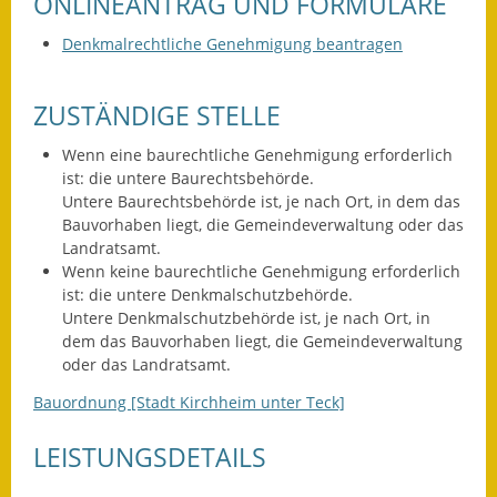
ONLINEANTRAG UND FORMULARE
Ausweichfahrplan
Denkmalrechtliche Genehmigung beantragen
Buslinie 168
ZUSTÄNDIGE STELLE
Stellenausschreibungen
Wenn eine baurechtliche Genehmigung erforderlich
Zahlen und Fakten
ist: die untere Baurechtsbehörde.
Untere Baurechtsbehörde ist, je nach Ort, in dem das
Rathaus
Bauvorhaben liegt, die Gemeindeverwaltung oder das
Landratsamt.
Bauhof Notzingen
Wenn keine baurechtliche Genehmigung erforderlich
ist: die untere Denkmalschutzbehörde.
Behördenadressen
Untere Denkmalschutzbehörde ist, je nach Ort, in
dem das Bauvorhaben liegt, die Gemeindeverwaltung
Beratungsstellen im
oder das Landratsamt.
Landkreis
Bauordnung [Stadt Kirchheim unter Teck]
Dienstleistungen
LEISTUNGSDETAILS
Formulare