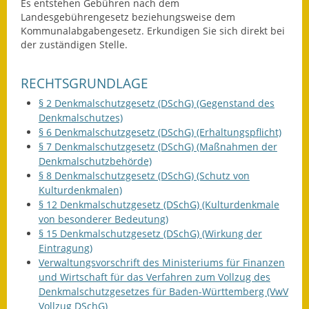
Es entstehen Gebühren nach dem
Landesgebührengesetz beziehungsweise dem
Kinderbetreuung
Kommunalabgabengesetz. Erkundigen Sie sich direkt bei
der zuständigen Stelle.
Nahverkehr
Ver- & Entsorgung
RECHTSGRUNDLAGE
§ 2 Denkmalschutzgesetz (DSchG) (Gegenstand des
Breitbandausbau
Denkmalschutzes)
§ 6 Denkmalschutzgesetz (DSchG) (Erhaltungspflicht)
Klimaschutzagentur
§ 7 Denkmalschutzgesetz (DSchG) (Maßnahmen der
Denkmalschutzbehörde)
Freizeit
§ 8 Denkmalschutzgesetz (DSchG) (Schutz von
Kulturdenkmalen)
Feuerwehr
§ 12 Denkmalschutzgesetz (DSchG) (Kulturdenkmale
von besonderer Bedeutung)
§ 15 Denkmalschutzgesetz (DSchG) (Wirkung der
Freizeit- & Sportstätten
Eintragung)
Verwaltungsvorschrift des Ministeriums für Finanzen
Gesundheit & Soziales
und Wirtschaft für das Verfahren zum Vollzug des
Denkmalschutzgesetzes für Baden-Württemberg (VwV
Kirchen
Vollzug DSchG)