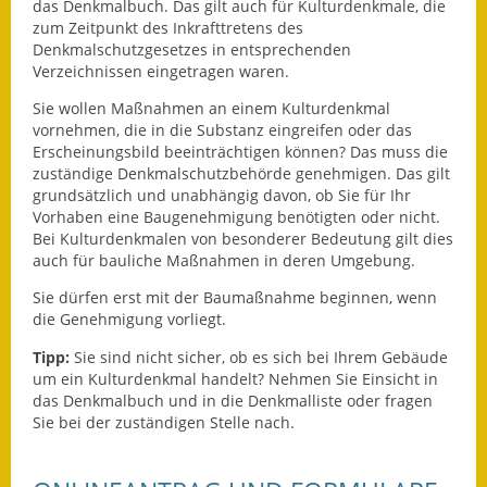
Leichte Sprache
das Denkmalbuch. Das gilt auch für Kulturdenkmale, die
zum Zeitpunkt des Inkrafttretens des
Denkmalschutzgesetzes in entsprechenden
Infos in Leichter Sprache
Verzeichnissen eingetragen waren.
Mitteilungsblatt
Sie wollen Maßnahmen an einem Kulturdenkmal
vornehmen, die in die Substanz eingreifen oder das
Nachhaltigkeitsbericht
Erscheinungsbild beeinträchtigen können? Das muss die
zuständige Denkmalschutzbehörde genehmigen. Das gilt
Notfallplanung
grundsätzlich und unabhängig davon, ob Sie für Ihr
Vorhaben eine Baugenehmigung benötigten oder nicht.
Bei Kulturdenkmalen von besonderer Bedeutung gilt dies
Ortsplan
auch für bauliche Maßnahmen in deren Umgebung.
Schadensmeldung
Sie dürfen erst mit der Baumaßnahme beginnen, wenn
die Genehmigung vorliegt.
Straßenbau
Tipp:
Sie sind nicht sicher, ob es sich bei Ihrem Gebäude
um ein Kulturdenkmal handelt? Nehmen Sie Einsicht in
Landesstraße
das Denkmalbuch und in die Denkmalliste oder fragen
Sie bei der zuständigen Stelle nach.
Kreisstraße
Umleitungsplan