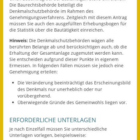
Die Baurechtsbehörde beteiligt die
Wahlen
Denkmalschutzbehörde im Rahmen des
Genehmigungsverfahrens.
Zeitgleich mit diesem Antrag
Was erledige ich wo?
müssen Sie auch den ausgefüllten Erhebungsbogen für
die Statistik über die Bautätigkeit einreichen.
Leben
Hinweis:
Die Denkmalschutzbehörden wägen alle
berührten Belange ab und berücksichtigen auch, ob die
Bauen und Wohnen
Erhaltung der Gesamtanlage zugemutet werden kann.
Sie entscheiden aufgrund dieser Punkte in eigenem
Baugebiete & Bauplätze
Ermessen. In folgenden Fällen müssen sie jedoch eine
Genehmigung erteilen:
Bauwasser/Wasser/Abwasser
Die Veränderung beeinträchtigt das Erscheinungsbild
des Denkmals nur unerheblich oder nur
Bebauungspläne
vorübergehend.
Überwiegende Gründe des Gemeinwohls liegen vor.
Bodenrichtwerte
Flächennutzungsplan
ERFORDERLICHE UNTERLAGEN
Je nach Einzelfall müssen Sie unterschiedliche
Gerätehütten
Unterlagen vorlegen, beispielsweise: