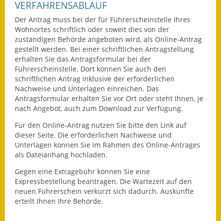
VERFAHRENSABLAUF
Ausweichfahrplan
Der Antrag muss bei der für Führerscheinstelle Ihres
Buslinie 168
Wohnortes schriftlich oder soweit dies von der
zuständigen Behörde angeboten wird, als Online-Antrag
gestellt werden. Bei einer schriftlichen Antragstellung
Stellenausschreibungen
erhalten Sie das Antragsformular bei der
Führerscheinstelle. Dort können Sie auch den
Zahlen und Fakten
schriftlichen Antrag inklusive der erforderlichen
Nachweise und Unterlagen einreichen. Das
Rathaus
Antragsformular erhalten Sie vor Ort oder steht Ihnen, je
nach Angebot, auch zum Download zur Verfügung.
Bauhof Notzingen
Für den Online-Antrag nutzen Sie bitte den Link auf
dieser Seite. Die erforderlichen Nachweise und
Behördenadressen
Unterlagen können Sie im Rahmen des Online-Antrages
als Dateianhang hochladen.
Beratungsstellen im
Landkreis
Gegen eine Extragebühr können Sie eine
Expressbestellung bea
n
tragen. Die Wartezeit auf den
neuen Führerschein verkürzt sich dadurch. Auskünfte
Dienstleistungen
erteilt Ihnen Ihre Behörde.
Formulare