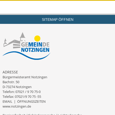
Wahlen
Was erledige ich wo?
SITEMAP ÖFFNEN
Leben
Bauen und Wohnen
Baugebiete & Bauplätze
Bauwasser/Wasser/Abwasser
ADRESSE
Bebauungspläne
Bürgermeisteramt Notzingen
Bachstr. 50
Bodenrichtwerte
D-73274 Notzingen
Telefon: 07021 / 9 70 75-0
Telefax: 07021/9 70 75 -55
Flächennutzungsplan
EMAIL
|
ÖFFNUNGSZEITEN
www.notzingen.de
Gerätehütten