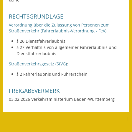
Eröffnungsbilanz
RECHTSGRUNDLAGE
Getrennte
Abwassergebühr
Verordnung über die Zulassung von Personen zum
Straßenverkehr (Fahrerlaubnis-Verordnung - FeV)
:
Grundsteuerreform
§ 26 Dienstfahrerlaubnis
§ 27 Verhältnis von allgemeiner Fahrerlaubnis und
Haushaltspläne
Dienstfahrerlaubnis
Jahresabschlüsse
Straßenverkehrsgesetz (StVG)
:
§ 2 Fahrerlaubnis und Führerschein
Wasserversorgung
Heiraten in Notzingen
FREIGABEVERMERK
03.02.2026
Verkehrsministerium Baden-Württemberg
Mitarbeiter
Notruftafel
|
Ortsrecht