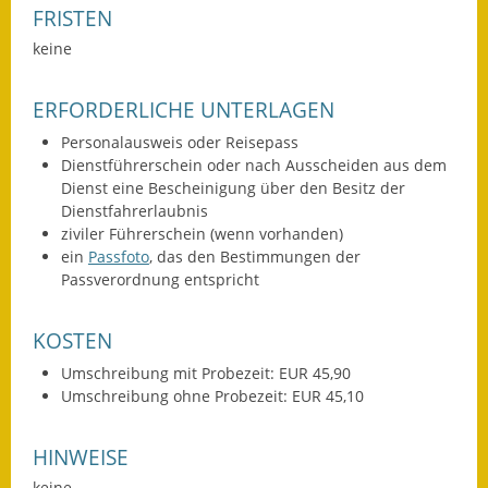
FRISTEN
Fundbehörde
keine
Gemeinderat
ERFORDERLICHE UNTERLAGEN
Sitzungsberichte 2015
Personalausweis oder Reisepass
Dienstführerschein oder nach Ausscheiden aus dem
Sitzungsberichte 2016
Dienst eine Bescheinigung über den Besitz der
Dienstfahrerlaubnis
Sitzungsberichte 2017
ziviler Führerschein (wenn vorhanden)
ein
Passfoto
, das den Bestimmungen der
Sitzungsberichte 2018
Passverordnung entspricht
Sitzungsberichte 2019
KOSTEN
Sitzungsberichte 2020
Umschreibung mit Probezeit: EUR 45,90
Umschreibung ohne Probezeit: EUR 45,10
Gemeindeverwaltung
HINWEISE
Haushalt & Finanzen
keine