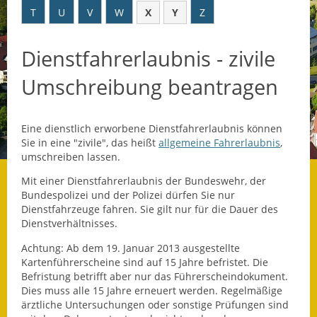
T
U
V
W
X
Y
Z
Datenschutz
Dienstfahrerlaubnis - zivile
Datenschutz im
Steueramt
Umschreibung beantragen
Gebärdensprache
Eine dienstlich erworbene Dienstfahrerlaubnis können
Geschichte und
Sie in eine "zivile", das heißt
allgemeine Fahrerlaubnis
,
Gegenwart
umschreiben lassen.
Was die Alten noch
Mit einer Dienstfahrerlaubnis der Bundeswehr, der
wussten!
Bundespolizei und der Polizei dürfen Sie nur
Dienstfahrzeuge fahren. Sie gilt nur für die Dauer des
Dienstverhältnisses.
Wagner-Werkstatt
Achtung: Ab dem 19. Januar 2013 ausgestellte
Informationsbroschüre
Kartenführerscheine sind auf 15 Jahre befristet. Die
Befristung betrifft aber nur das Führerscheindokument.
Lärmaktionsplan
Dies muss alle 15 Jahre erneuert werden. Regelmäßige
ärztliche Untersuchungen oder sonstige Prüfungen sind