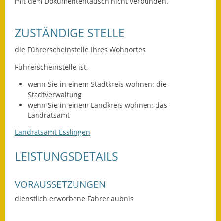
Leichte Sprache
mit dem Dokumententausch nicht verbunden.
Infos in Leichter Sprache
ZUSTÄNDIGE STELLE
Mitteilungsblatt
die Führerscheinstelle Ihres Wohnortes
Nachhaltigkeitsbericht
Führerscheinstelle ist,
wenn Sie in einem Stadtkreis wohnen: die
Notfallplanung
Stadtverwaltung
wenn Sie in einem Landkreis wohnen: das
Ortsplan
Landratsamt
Schadensmeldung
Landratsamt Esslingen
Straßenbau
LEISTUNGSDETAILS
Landesstraße
VORAUSSETZUNGEN
Kreisstraße
dienstlich erworbene Fahrerlaubnis
Umleitungsplan