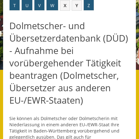
T
U
V
W
X
Y
Z
Datenschutz
Dolmetscher- und
Datenschutz im
Steueramt
Übersetzerdatenbank (DÜD)
Gebärdensprache
- Aufnahme bei
Geschichte und
vorübergehender Tätigkeit
Gegenwart
beantragen (Dolmetscher,
Was die Alten noch
Übersetzer aus anderen
wussten!
EU-/EWR-Staaten)
Wagner-Werkstatt
Informationsbroschüre
Sie können als Dolmetscher oder Dolmetscherin mit
Niederlassung in einem anderen EU-/EWR-Staat Ihre
Lärmaktionsplan
Tätigkeit in Baden-Württemberg vorübergehend und
gelegentlich ausüben. Das gilt auch für