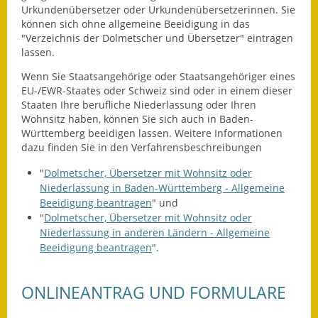
Leichte Sprache
Urkundenübersetzer oder Urkundenübersetzerinnen. Sie
können sich ohne allgemeine Beeidigung in das
Infos in Leichter Sprache
"Verzeichnis der Dolmetscher und Übersetzer" eintragen
lassen.
Mitteilungsblatt
Wenn Sie Staatsangehörige oder Staatsangehöriger eines
EU-/EWR-Staates oder Schweiz sind oder in einem dieser
Nachhaltigkeitsbericht
Staaten Ihre berufliche Niederlassung oder Ihren
Wohnsitz haben, können Sie sich auch in Baden-
Notfallplanung
Württemberg beeidigen lassen. Weitere Informationen
dazu finden Sie in den Verfahrensbeschreibungen
Ortsplan
"
Dolmetscher, Übersetzer mit Wohnsitz oder
Niederlassung in Baden-Württemberg - Allgemeine
Schadensmeldung
Beeidigung beantragen
" und
"
Dolmetscher, Übersetzer mit Wohnsitz oder
Straßenbau
Niederlassung in anderen Ländern - Allgemeine
Beeidigung beantragen
".
Landesstraße
Kreisstraße
ONLINEANTRAG UND FORMULARE
Umleitungsplan