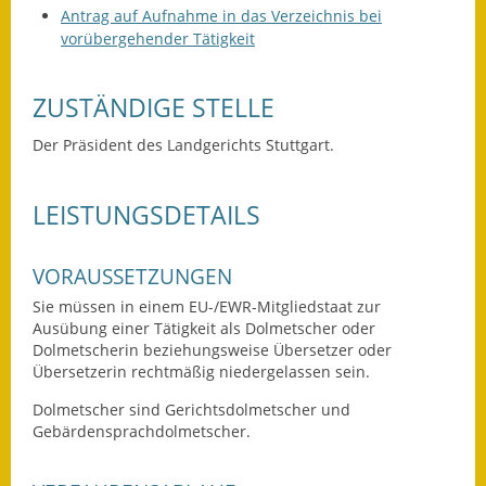
Antrag auf Aufnahme in das Verzeichnis bei
vorübergehender Tätigkeit
Ausweichfahrplan
Buslinie 168
ZUSTÄNDIGE STELLE
Stellenausschreibungen
Der Präsident des Landgerichts Stuttgart.
Zahlen und Fakten
Rathaus
LEISTUNGSDETAILS
Bauhof Notzingen
VORAUSSETZUNGEN
Behördenadressen
Sie müssen in einem EU-/EWR-Mitgliedstaat zur
Ausübung einer Tätigkeit als Dolmetscher oder
Dolmetscherin beziehungsweise Übersetzer oder
Beratungsstellen im
Übersetzerin rechtmäßig niedergelassen sein.
Landkreis
Dolmetscher sind Gerichtsdolmetscher und
Dienstleistungen
Gebärdensprachdolmetscher.
Formulare