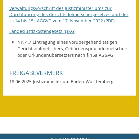
Gutachterausschuss
Verwaltungsvorschrift des Justizministeriums zur
Durchführung des Gerichtsdolmetschergesetzes und der
Landessanierungsprogramm
§§ 14 bis 15c AGGVG vom 17. November 2022 (PDF)
Landesjustizkostengesetz (LJKG)
:
Mietspiegel
Nr. 4.7 Eintragung eines vorübergehend tätigen
Rückstausicherung von
Gerichtsdolmetschers, Gebärdensprachdolmetschers
Gebäuden
oder Urkundenübersetzers nach § 15a AGGVG
Hochwassergefahrenkarte
FREIGABEVERMERK
Gemeindehalle und
18.06.2025 Justizministerium Baden-Württemberg
Bürgerhaus
Grundschule &
|
Kernzeitbetreuung
Integration und Asyl
Bevölkerungsschutz