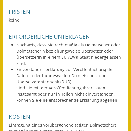
Eröffnungsbilanz
FRISTEN
Getrennte
keine
Abwassergebühr
ERFORDERLICHE UNTERLAGEN
Grundsteuerreform
Nachweis, dass Sie rechtmäßig als Dolmetscher oder
Haushaltspläne
Dolmetscherin beziehungsweise Übersetzer oder
Übersetzerin in einem EU-/EWR-Staat niedergelassen
Jahresabschlüsse
sind.
Einverständniserklärung zur Veröffentlichung der
Wasserversorgung
Daten in der bundesweiten Dolmetscher- und
Übersetzerdatenbank (DÜD)
Heiraten in Notzingen
Sind Sie mit der Veröffentlichung Ihrer Daten
insgesamt oder nur in Teilen nicht einverstanden,
können Sie eine entsprechende Erklärung abgeben.
Mitarbeiter
Notruftafel
KOSTEN
Eintragung eines vorübergehend tätigen Dolmetschers
Ortsrecht
oder Urkundenübersetzers: EUR 25,00