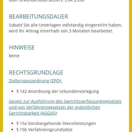
Wahlen
BEARBEITUNGSDAUER
Was erledige ich wo?
Sobald Sie alle Unterlagen vollständig eingereicht haben,
wird Ihr Antrag innerhalb von 3 Monaten bearbeitet.
Leben
HINWEISE
Bauen und Wohnen
keine
Baugebiete & Bauplätze
RECHTSGRUNDLAGE
Bauwasser/Wasser/Abwasser
Zivilprozessordnung (ZPO):
Bebauungspläne
§ 142 Anordnung der Urkundenvorlegung
Bodenrichtwerte
Gesetz zur Ausführung des Gerichtsverfassungsgesetzes
und von Verfahrensgesetzen der ordentlichen
Flächennutzungsplan
Gerichtsbarkeit (AGGVG)
:
§ 15a Vorübergehende Dienstleistungen
Gerätehütten
§ 15b Verfahrensgrundsätze