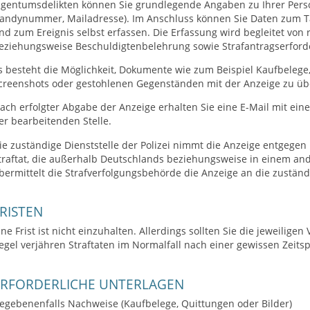
igentumsdelikten können Sie grundlegende Angaben zu Ihrer Perso
andynummer, Mailadresse). Im Anschluss können Sie Daten zum Tato
nd zum Ereignis selbst erfassen. Die Erfassung wird begleitet von
eziehungsweise Beschuldigtenbelehrung sowie Strafantragserforde
s besteht die Möglichkeit, Dokumente wie zum Beispiel Kaufbelege,
creenshots oder gestohlenen Gegenständen mit der Anzeige zu üb
ach erfolgter Abgabe der Anzeige erhalten Sie eine E-Mail mit e
er bearbeitenden Stelle.
ie zuständige Dienststelle der Polizei nimmt die Anzeige entgegen 
traftat, die außerhalb Deutschlands beziehungsweise in einem a
bermittelt die Strafverfolgungsbehörde die Anzeige an die zustän
RISTEN
ine Frist ist nicht einzuhalten. Allerdings sollten Sie die jeweilige
egel verjähren Straftaten im Normalfall nach einer gewissen Zeits
ERFORDERLICHE UNTERLAGEN
egebenenfalls Nachweise (Kaufbelege, Quittungen oder Bilder)