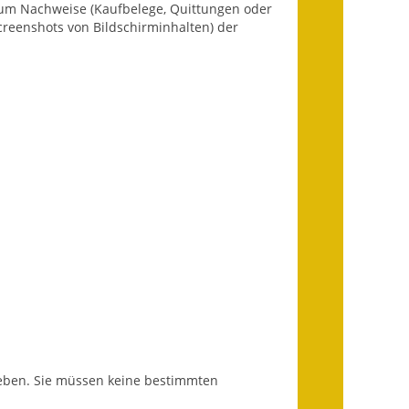
, um Nachweise (Kaufbelege, Quittungen oder
Infos in Leichter Sprache
reenshots von Bildschirminhalten) der
Mitteilungsblatt
Nachhaltigkeitsbericht
Notfallplanung
Ortsplan
Schadensmeldung
Straßenbau
Landesstraße
Kreisstraße
fgeben. Sie müssen keine bestimmten
Umleitungsplan