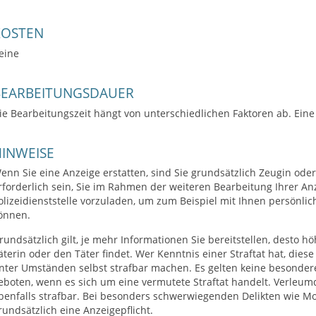
KOSTEN
eine
BEARBEITUNGSDAUER
ie Bearbeitungszeit hängt von unterschiedlichen Faktoren ab. Eine 
INWEISE
enn Sie eine Anzeige erstatten, sind Sie grundsätzlich Zeugin ode
rforderlich sein, Sie im Rahmen der weiteren Bearbeitung Ihrer Anz
olizeidienststelle vorzuladen, um zum Beispiel mit Ihnen persön
önnen.
rundsätzlich gilt, je mehr Informationen Sie bereitstellen, desto hö
äterin oder den Täter findet. Wer Kenntnis einer Straftat hat, diese
nter Umständen selbst strafbar machen. Es gelten keine besondere
eboten, wenn es sich um eine vermutete Straftat handelt. Verleu
benfalls strafbar. Bei besonders schwerwiegenden Delikten wie Mo
rundsätzlich eine Anzeigepflicht.