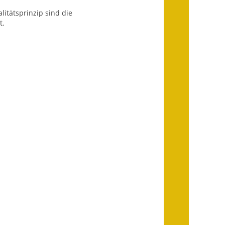
Wahlen
itätsprinzip sind die
t.
Was erledige ich wo?
Leben
Bauen und Wohnen
Baugebiete & Bauplätze
Bauwasser/Wasser/Abwasser
Bebauungspläne
Bodenrichtwerte
Flächennutzungsplan
Gerätehütten
Gutachterausschuss