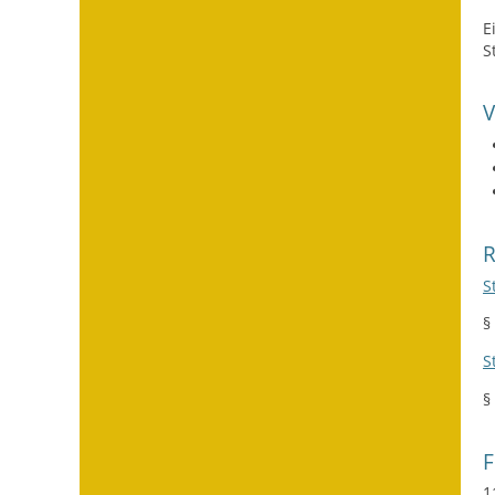
E
S
S
§
S
§
1