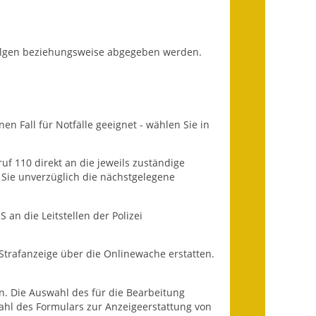
Ausweichfahrplan
Buslinie 168
erfolgen beziehungsweise abgegeben werden.
Stellenausschreibungen
Zahlen und Fakten
Rathaus
n Fall für Notfälle geeignet - wählen Sie in
Bauhof Notzingen
f 110 direkt an die jeweils zuständige
 Sie unverzüglich die nächstgelegene
Behördenadressen
Beratungsstellen im
an die Leitstellen der Polizei
Landkreis
Strafanzeige über die Onlinewache erstatten.
Dienstleistungen
n. Die Auswahl des für die Bearbeitung
Formulare
ahl des Formulars zur Anzeigeerstattung von