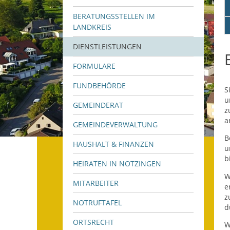
BERATUNGSSTELLEN IM
LANDKREIS
DIENSTLEISTUNGEN
FORMULARE
FUNDBEHÖRDE
S
u
GEMEINDERAT
z
a
GEMEINDEVERWALTUNG
B
HAUSHALT & FINANZEN
u
b
HEIRATEN IN NOTZINGEN
W
MITARBEITER
e
z
NOTRUFTAFEL
d
ORTSRECHT
W