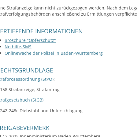
ine Strafanzeige kann nicht zurückgezogen werden. Nach dem Legal
trafverfolgungsbehörden anschließend zu Ermittlungen verpflichte
VERTIEFENDE INFORMATIONEN
Broschüre "Opferschutz"
Nothilfe-SMS
Onlinewache der Polizei in Baden-Württemberg
RECHTSGRUNDLAGE
trafprozessordnung (StPO)
:
 158 Strafanzeige, Strafantrag
trafgesetzbuch (StGB)
:
 242-248c Diebstahl und Unterschlagung
FREIGABEVERMERK
1.12.2025 Innenministerium Baden-Württemberg