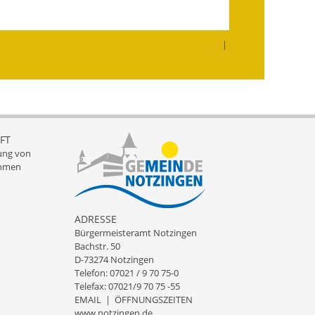
Landessanierungsprogramm
|
Mietspiegel
Rückstausicherung von
Gebäuden
Hochwassergefahrenkarte
FT
ung von
Gemeindehalle und
hmen
Bürgerhaus
Grundschule &
ADRESSE
Kernzeitbetreuung
Bürgermeisteramt Notzingen
Bachstr. 50
Integration und Asyl
D-73274 Notzingen
Telefon: 07021 / 9 70 75-0
Telefax: 07021/9 70 75 -55
Bevölkerungsschutz
EMAIL
|
ÖFFNUNGSZEITEN
www.notzingen.de