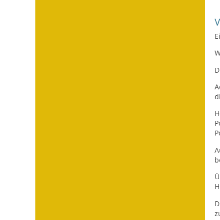
E
W
D
A
d
H
P
P
A
b
Ü
H
D
z