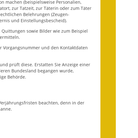
n machen (beispielsweise Personalien,
Fundbehörde
rt, zur Tatzeit, zur Täterin oder zum Täter
 rechtlichen Belehrungen (Zeugen-
Gemeinderat
rnis und Einstellungsbescheid).
Sitzungsberichte 2015
 Quittungen sowie Bilder wie zum Beispiel
ermitteln.
Sitzungsberichte 2016
iner Vorgangsnummer und den Kontaktdaten
Sitzungsberichte 2017
und prüft diese. Erstatten Sie Anzeige einer
Sitzungsberichte 2018
nderen Bundesland begangen wurde,
dige Behörde.
Sitzungsberichte 2019
Sitzungsberichte 2020
n Verjährungsfristen beachten, denn in der
panne.
Gemeindeverwaltung
Haushalt & Finanzen
Eröffnungsbilanz