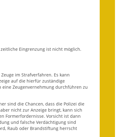
Getrennte
Abwassergebühr
Grundsteuerreform
Haushaltspläne
zeitliche Eingrenzung ist nicht möglich.
Jahresabschlüsse
Wasserversorgung
r Zeuge im Strafverfahren. Es kann
eige auf die hierfür zuständige
Heiraten in Notzingen
lich eine Zeugenvernehmung durchführen zu
Mitarbeiter
her sind die Chancen, dass die Polizei die
 aber nicht zur Anzeige bringt, kann sich
Notruftafel
n Formerfordernisse. Vorsicht ist dann
mdung und falsche Verdächtigung sind
Ortsrecht
rd, Raub oder Brandstiftung herrscht