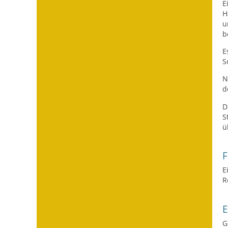
E
H
u
b
E
S
N
d
D
S
ü
F
E
R
G