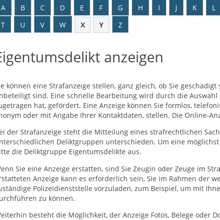
A
B
C
D
E
F
G
H
I
J
K
L
T
U
V
W
X
Y
Z
Eigentumsdelikt anzeigen
ie können eine Strafanzeige stellen, ganz gleich, ob Sie geschädigt
nbeteiligt sind. Eine schnelle Bearbeitung wird durch die Auswahl
ugetragen hat, gefördert. Eine Anzeige können Sie formlos, telefon
nonym oder mit Angabe Ihrer Kontaktdaten, stellen. Die Online-Anz
ei der Strafanzeige steht die Mitteilung eines strafrechtlichen Sac
nterschiedlichen Deliktgruppen unterschieden. Um eine möglichst 
itte die Deliktgruppe Eigentumsdelikte aus.
enn Sie eine Anzeige erstatten, sind Sie Zeugin oder Zeuge im Str
rstatteten Anzeige kann es erforderlich sein, Sie im Rahmen der we
uständige Polizeidienststelle vorzuladen, zum Beispiel, um mit I
urchführen zu können.
eiterhin besteht die Möglichkeit, der Anzeige Fotos, Belege oder 