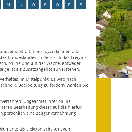
Datenschutz
M
N
O
P
Q
R
S
Datenschutz im
Steueramt
Gebärdensprache
Geschichte und
 sind, eine Straftat bezeugen können oder
Gegenwart
 des Bundeslandes, in dem sich das Ereignis
isch, online und auf der Wache, entweder
Was die Alten noch
eige ist als Zusatzangebot zu verstehen.
wussten!
hverhaltes im Mittelpunkt. Es wird nach
schnelle Bearbeitung zu fördern, wählen Sie
Wagner-Werkstatt
Informationsbroschüre
afverfahren. Ungeachtet Ihrer online
iteren Bearbeitung dieser auf die hierfür
hnen persönlich eine Zeugenvernehmung
Lärmaktionsplan
Leichte Sprache
Dokumente als elektronische Anlagen