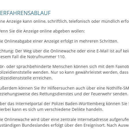
VERFAHRENSABLAUF
ine Anzeige kann online, schriftlich, telefonisch oder mündlich 
enn Sie die Anzeige online abgeben wollen:
ie Onlineabgabe einer Anzeige erfolgt in mehreren Schritten.
chtung: Der Weg über die Onlinewache oder eine E-Mail ist auf keine
iesem Fall die Notrufnummer 110.
ör- oder sprachbehinderte Menschen können sich mit dem Faxnotru
olizeidienststelle wenden. Nur so kann gewährleistet werden, dass
olizeidienststelle erreichen.
ußerdem können Sie Ihr Hilfeersuchen auch über eine Nothilfe-SMS 
eziehungsweise des Rettungsdienstes und der Feuerwehr senden.
ber das Internetportal der Polizei Baden-Württemberg können Sie 
ierbei kann es sich um verschiedene Delikte handeln.
ie Onlinewache wird über eine zentrale Internetadresse aufgerufe
uständigen Bundeslandes erfolgt über den Ereignisort. Nach Ausw