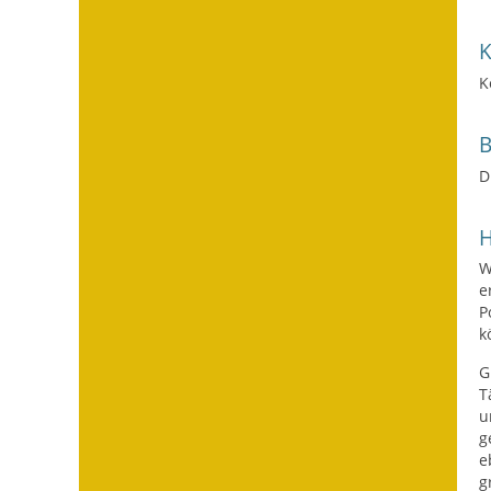
K
D
H
W
e
P
k
G
T
u
g
e
g