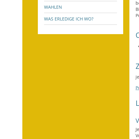
b
WAHLEN
B
P
WAS ERLEDIGE ICH WO?
j
P
J
V