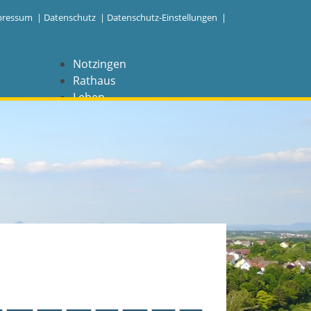
pressum
|
Datenschutz
|
Datenschutz-Einstellungen |
Notzingen
Rathaus
Leben
Freizeit
Wirtschaft
NAVIGATION
Notzingen
Aktuelles
Barrierefreiheit
Coronavirus