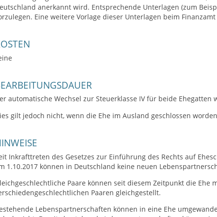
eutschland anerkannt wird. Entsprechende Unterlagen (zum Beisp
orzulegen. Eine weitere Vorlage dieser Unterlagen beim Finanzamt is
KOSTEN
eine
BEARBEITUNGSDAUER
er automatische Wechsel zur Steuerklasse IV für beide Ehegatten
ies gilt jedoch nicht, wenn die Ehe im Ausland geschlossen worden 
INWEISE
eit Inkrafttreten des Gesetzes zur Einführung des Rechts auf Ehes
m 1.10.2017 können in Deutschland keine neuen Lebenspartnersc
leichgeschlechtliche Paare können seit diesem Zeitpunkt die Ehe 
erschiedengeschlechtlichen Paaren gleichgestellt.
estehende Lebenspartnerschaften können in eine Ehe umgewandelt