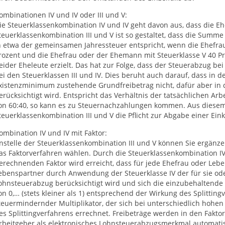
ombinationen IV und IV oder III und V:
ie Steuerklassenkombination IV und IV geht davon aus, dass die Eh
teuerklassenkombination III und V ist so gestaltet, dass die Summ
n etwa der gemeinsamen Jahressteuer entspricht, wenn die Ehefrau
rozent und die Ehefrau oder der Ehemann mit Steuerklasse V 40
eider Eheleute erzielt. Das hat zur Folge, dass der Steuerabzug bei 
ei den Steuerklassen III und IV. Dies beruht auch darauf, dass in d
xistenzminimum zustehende Grundfreibetrag nicht, dafür aber in d
erücksichtigt wird. Entspricht das Verhältnis der tatsächlichen Ar
on 60:40, so kann es zu Steuernachzahlungen kommen. Aus diesem
teuerklassenkombination III und V die Pflicht zur Abgabe einer E
ombination IV und IV mit Faktor:
nstelle der Steuerklassenkombination III und V können Sie ergänz
as Faktorverfahren wählen. Durch die Steuerklassenkombination I
erechnenden Faktor wird erreicht, dass für jede Ehefrau oder Le
ebenspartner durch Anwendung der Steuerklasse IV der für sie od
ohnsteuerabzug berücksichtigt wird und sich die einzubehaltend
on 0,… (stets kleiner als 1) entsprechend der Wirkung des Splittingv
teuermindernder Multiplikator, der sich bei unterschiedlich hohe
es Splittingverfahrens errechnet. Freibeträge werden in den Fakto
rbeitgeber als elektronisches Lohnsteuerabzugsmerkmal automatisc