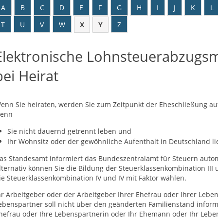
A
B
C
D
E
F
G
H
I
J
K
L
T
U
V
W
X
Y
Z
Elektronische Lohnsteuerabzugs
bei Heirat
enn Sie heiraten, werden Sie zum Zeitpunkt der Eheschließung auto
enn
Sie nicht dauernd getrennt leben und
Ihr Wohnsitz oder der gewöhnliche Aufenthalt in Deutschland li
as Standesamt informiert das Bundeszentralamt für Steuern autom
lternativ können Sie die Bildung der Steuerklassenkombination III
ie Steuerklassenkombination IV und IV mit Faktor wählen.
hr Arbeitgeber oder der Arbeitgeber Ihrer Ehefrau oder Ihrer Leb
ebenspartner soll nicht über den geänderten Familienstand infor
hefrau oder Ihre Lebenspartnerin oder Ihr Ehemann oder Ihr Lebe