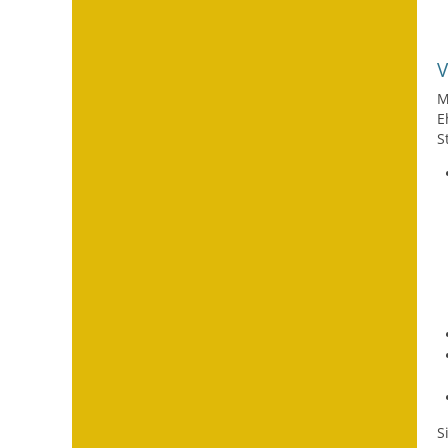
M
E
S
S