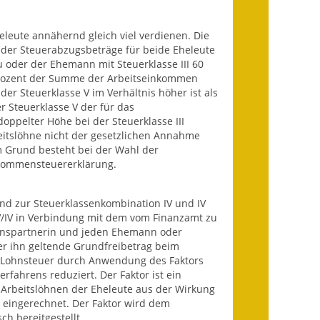
Ausweichfahrplan
Buslinie 168
eleute annähernd gleich viel verdienen. Die
e der Steuerabzugsbeträge für beide Eheleute
Stellenausschreibungen
 oder der Ehemann mit Steuerklasse III 60
 Prozent der Summe der Arbeitseinkommen
Zahlen und Fakten
der Steuerklasse V im Verhältnis höher ist als
er Steuerklasse V der für das
Rathaus
oppelter Höhe bei der Steuerklasse III
beitslöhne nicht der gesetzlichen Annahme
 Grund besteht bei der Wahl der
Bauhof Notzingen
inkommensteuererklärung.
Behördenadressen
end zur Steuerklassenkombination IV und IV
Beratungsstellen im
V/IV in Verbindung mit dem vom Finanzamt zu
benspartnerin und jeden Ehemann oder
Landkreis
er ihn geltende Grundfreibetrag beim
e Lohnsteuer durch Anwendung des Faktors
Dienstleistungen
erfahrens reduziert. Der Faktor ist ein
n Arbeitslöhnen der Eheleute aus der Wirkung
Formulare
r eingerechnet. Der Faktor wird dem
h bereitgestellt.