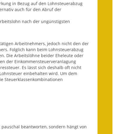
Wirkung in Bezug auf den Lohnsteuerabzug
Infos in Leichter Sprache
ernativ auch für den Abruf der
Mitteilungsblatt
n Arbeitslohn nach der ungünstigsten
Nachhaltigkeitsbericht
 tätigen Arbeitnehmers, jedoch nicht den der
Notfallplanung
ers. Folglich kann beim Lohnsteuerabzug
n. Die Arbeitslöhne beider Eheleute oder
Ortsplan
hmen der Einkommensteuerveranlagung
ssteuer. Es lässt sich deshalb oft nicht
g Lohnsteuer einbehalten wird. Um dem
Schadensmeldung
ie Steuerklassenkombinationen
Straßenbau
Landesstraße
Kreisstraße
Umleitungsplan
ht pauschal beantworten, sondern hängt von