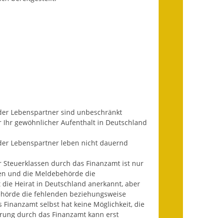
Fundbehörde
Gemeinderat
Sitzungsberichte 2015
Sitzungsberichte 2016
Sitzungsberichte 2017
Sitzungsberichte 2018
der Lebenspartner sind unbeschränkt
r Ihr gewöhnlicher Aufenthalt in Deutschland
Sitzungsberichte 2019
der Lebenspartner leben nicht dauernd
Sitzungsberichte 2020
r Steuerklassen durch das Finanzamt ist nur
egen und die Meldebehörde die
Gemeindeverwaltung
 die Heirat in Deutschland anerkannt, aber
behörde die fehlenden beziehungsweise
Haushalt & Finanzen
s Finanzamt selbst hat keine Möglichkei
t
,
die
rung durch das Finanzamt kann erst
Eröffnungsbilanz