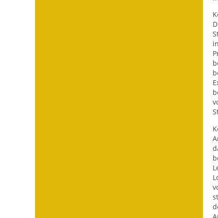
K
D
S
i
P
b
b
E
b
v
S
K
A
d
b
L
L
v
s
d
A