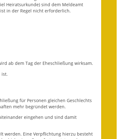
iel Heiratsurkunde) sind dem Meldeamt
t in der Regel nicht erforderlich.
Landessanierungsprogramm
Mietspiegel
Rückstausicherung von
Gebäuden
Hochwassergefahrenkarte
 wird ab dem Tag der Eheschließung wirksam.
Gemeindehalle und
ist.
Bürgerhaus
Grundschule &
chließung für Personen gleichen Geschlechts
Kernzeitbetreuung
haften mehr begründet werden.
Integration und Asyl
miteinander eingehen und sind damit
Bevölkerungsschutz
 werden. Eine Verpflichtung hierzu besteht