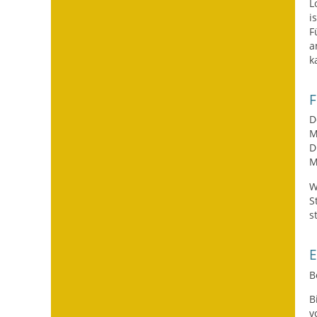
L
i
F
a
k
F
D
M
D
M
W
S
s
B
B
v