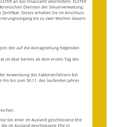
ELSTER an das Finanzamt übermitteln. ELSTER
Wahlen
ektronischen Diensten der Steuerverwaltung.
 Zertifikat. Dieses erhalten Sie im Anschluss
Was erledige ich wo?
istrierungsvorgang bis zu zwei Wochen dauern
Leben
Bauen und Wohnen
inn des auf die Antragstellung folgenden
Baugebiete & Bauplätze
at ist aber bereits ab dem ersten Tag des
Bauwasser/Wasser/Abwasser
oder Anwendung des Faktorverfahrens bei
Bebauungspläne
e ihn bis zum 30.11. des laufenden Jahres
Bodenrichtwerte
Flächennutzungsplan
reichen.
Gerätehütten
ise bei einer im Ausland geschlossene Ehe
 die im Ausland geschlossene Ehe in
Gutachterausschuss