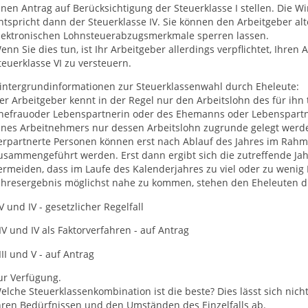
inen Antrag auf Berücksichtigung der Steuerklasse I stellen. Die 
ntspricht dann der Steuerklasse IV. Sie können den Arbeitgeber alt
lektronischen Lohnsteuerabzugsmerkmale sperren lassen.
enn Sie dies tun, ist Ihr Arbeitgeber allerdings verpflichtet, Ihre
teuerklasse VI zu versteuern.
intergrundinformationen zur Steuerklassenwahl durch Eheleute:
er Arbeitgeber kennt in der Regel nur den Arbeitslohn des für ihn
hefrauoder Lebenspartnerin oder des Ehemanns oder Lebenspartn
ines Arbeitnehmers nur dessen Arbeitslohn zugrunde gelegt werde
erpartnerte Personen können erst nach Ablauf des Jahres im Ra
usammengeführt werden. Erst dann ergibt sich die zutreffende Jahre
ermeiden, dass im Laufe des Kalenderjahres zu viel oder zu weni
ahresergebnis möglichst nahe zu kommen, stehen den Eheleuten d
IV und IV - gesetzlicher Regelfall
 IV und IV als Faktorverfahren - auf Antrag
III und V - auf Antrag
ur Verfügung.
elche Steuerklassenkombination ist die beste? Dies lässt sich nic
hren Bedürfnissen und den Umständen des Einzelfalls ab.