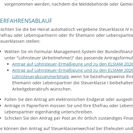
vorgenommen werden, nachdem die Meldebehörde oder Gemeind
VERFAHRENSABLAUF
öchten Sie die bei Heirat automatisch vergebene Steuerklasse IV n
hefrau oder Lebenspartnerin oder Ihr Ehemann oder Lebenspartne
teuerklassen stellen:
Wählen Sie im Formular-Management-System der Bundesfinanzv
unter "Lohnsteuer (Arbeitnehmer)" das passende Antragsformul
Antrag auf Lohnsteuer-Ermäßigung und zu den ELStAM 2026
Antrag auf Lohnsteuer-Ermäßigung und zu den ELStAM 2026 
Lohnsteuerabzugsmerkmale
, wenn Sie beziehungsweise Ihr
Ehemann oder Lebenspartner die Steuerklasse I beibehalte
Arbeitgeberabrufs wünschen.
Füllen Sie den Antrag am elektronischen Endgerät oder ausgedru
Anträge in Papierform müssen Sie und Ihre Ehefrau oder Leben
Lebenspartner eigenhändig unterschreiben.
Schicken Sie den Antrag per Post an Ihr örtlich zuständiges Fin
ie können den Antrag auf Steuerklassenwechsel bei Eheleuten und