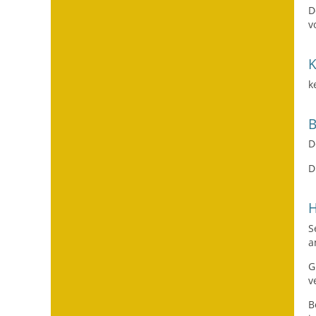
D
v
k
D
D
H
S
a
G
v
B