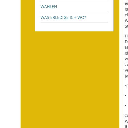
e
WAHLEN
e
e
WAS ERLEDIGE ICH WO?
W
S
H
D
E
e
v
z
v
J
•
•
•
z
W
I