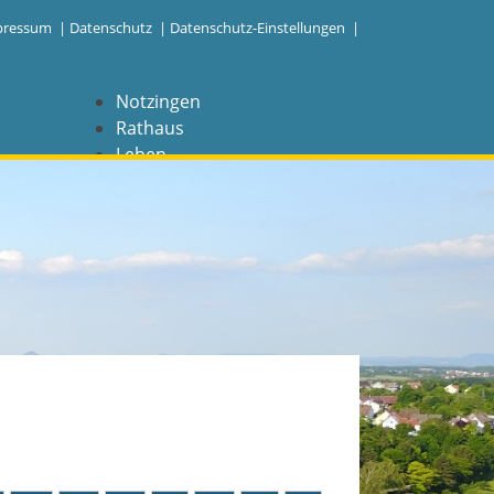
pressum
|
Datenschutz
|
Datenschutz-Einstellungen |
Notzingen
Rathaus
Leben
Freizeit
Wirtschaft
NAVIGATION
Notzingen
Aktuelles
Barrierefreiheit
Coronavirus