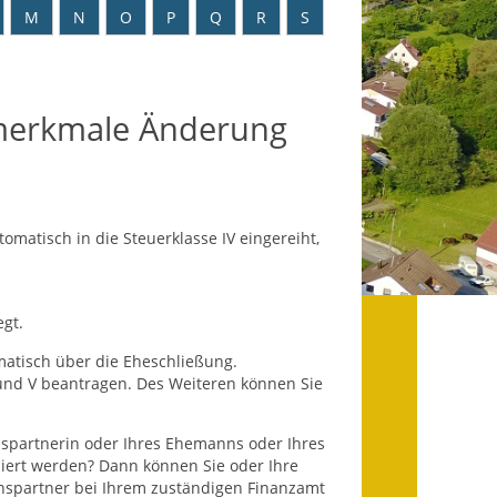
Datenschutz
M
N
O
P
Q
R
S
Datenschutz im
Steueramt
merkmale Änderung
Gebärdensprache
Geschichte und
Gegenwart
matisch in die Steuerklasse IV eingereiht,
Was die Alten noch
wussten!
egt.
Wagner-Werkstatt
atisch über die Eheschließung.
Informationsbroschüre
 und V beantragen. Des Weiteren können Sie
Lärmaktionsplan
enspartnerin oder Ihres Ehemanns oder Ihres
miert werden? Dann können Sie oder Ihre
Leichte Sprache
nspartner bei Ihrem zuständigen Finanzamt