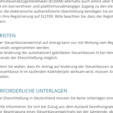
ohnsteuerabzugsmerkmalen (ELStAM) alternativ auch online über 
st ein barrierefreier und plattformunabhängiger Zugang zu den el
ür die elektronische authentifizierte Übermittlung benötigen Sie ein
n Ihre Registrierung auf ELSTER. Bitte beachten Sie, dass der Reg
ann.
RISTEN
er Steuerklassenwechsel auf Antrag kann nur mit Wirkung vom Beg
onats vorgenommen werden.
ie Änderung der automatisiert gebildeten Steuerklassen IV bei Heir
onats der Eheschließung möglich.
enn Sie wollen, dass Ihr Antrag auf Änderung der Steuerklassen 
teuerklasse IV im laufenden Kalenderjahr wirksam wird, müssen Si
tellen.
ERFORDERLICHE UNTERLAGEN
ei Eheschließung in Deutschland müssen Sie keine Unterlagen ein
itte informieren Sie sich bei Zuzug aus dem Ausland beziehungswe
or Beantragung eines Steuerklassenwechsels bei der Gemeinde, ob