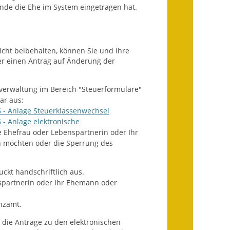
e die Ehe im System eingetragen hat.
Getrennte
Abwassergebühr
icht beibehalten, können Sie und Ihre
Grundsteuerreform
r einen Antrag auf Änderung der
Haushaltspläne
erwaltung im Bereich "Steuerformulare"
Jahresabschlüsse
ar aus:
 - Anlage Steuerklassenwechsel
Wasserversorgung
- Anlage elektronische
e Ehefrau oder Lebenspartnerin oder Ihr
n möchten oder die Sperrung des
Heiraten in Notzingen
Mitarbeiter
ckt handschriftlich aus.
spartnerin oder Ihr Ehemann oder
Notruftafel
anzamt.
Ortsrecht
 die Anträge zu den elektronischen