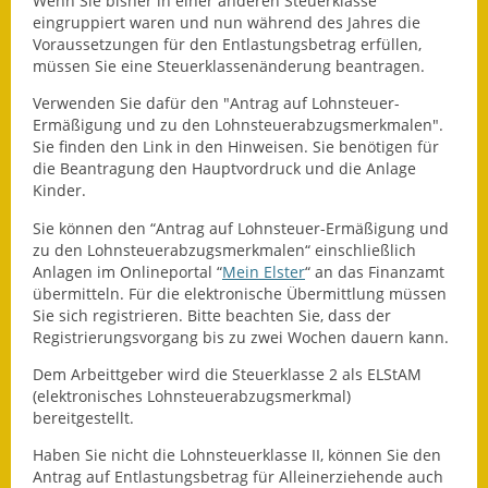
Wenn Sie bisher in einer anderen Steuerklasse
eingruppiert waren und nun während des Jahres die
Fundbehörde
Voraussetzungen für den Entlastungsbetrag erfüllen,
müssen Sie eine Steuerklassenänderung beantragen.
Gemeinderat
Verwenden Sie dafür den "Antrag auf Lohnsteuer-
Ermäßigung und zu den Lohnsteuerabzugsmerkmalen".
Sitzungsberichte 2015
Sie finden den Link in den Hinweisen. Sie benötigen für
die Beantragung den Hauptvordruck und die Anlage
Sitzungsberichte 2016
Kinder.
Sitzungsberichte 2017
Sie können den “Antrag auf Lohnsteuer-Ermäßigung und
zu den Lohnsteuerabzugsmerkmalen“ einschließlich
Sitzungsberichte 2018
Anlagen im Onlineportal “
Mein Elster
“ an das Finanzamt
übermitteln. Für die elektronische Übermittlung müssen
Sie sich registrieren. Bitte beachten Sie, dass der
Sitzungsberichte 2019
Registrierungsvorgang bis zu zwei Wochen dauern kann.
Sitzungsberichte 2020
Dem Arbeittgeber wird die Steuerklasse 2 als ELStAM
(elektronisches Lohnsteuerabzugsmerkmal)
Gemeindeverwaltung
bereitgestellt.
Haben Sie nicht die Lohnsteuerklasse II, können Sie den
Haushalt & Finanzen
Antrag auf Entlastungsbetrag für Alleinerziehende auch