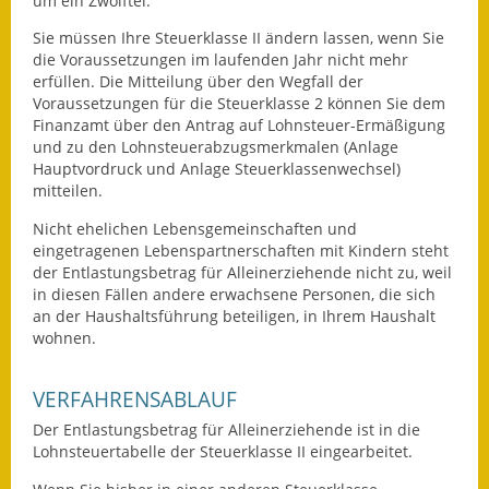
um ein Zwölftel.
Sie müssen Ihre Steuerklasse II ändern lassen, wenn Sie
Ausweichfahrplan
die Voraussetzungen im laufenden Jahr nicht mehr
Buslinie 168
erfüllen. Die Mitteilung über den Wegfall der
Voraussetzungen für die Steuerklasse 2 können Sie dem
Stellenausschreibungen
Finanzamt über den Antrag auf Lohnsteuer-Ermäßigung
und zu den Lohnsteuerabzugsmerkmalen (Anlage
Zahlen und Fakten
Hauptvordruck und Anlage Steuerklassenwechsel)
mitteilen.
Rathaus
Nicht ehelichen Lebensgemeinschaften und
eingetragenen Lebenspartnerschaften mit Kindern steht
Bauhof Notzingen
der Entlastungsbetrag für Alleinerziehende nicht zu, weil
in diesen Fällen andere erwachsene Personen, die sich
Behördenadressen
an der Haushaltsführung beteiligen, in Ihrem Haushalt
wohnen.
Beratungsstellen im
Landkreis
VERFAHRENSABLAUF
Dienstleistungen
Der Entlastungsbetrag für Alleinerziehende ist in die
Lohnsteuertabelle der Steuerklasse II eingearbeitet.
Formulare