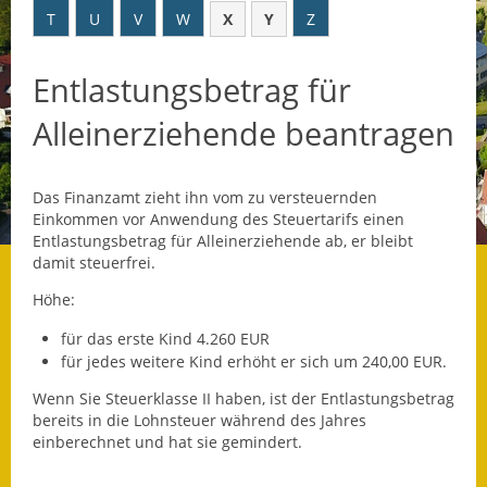
T
U
V
W
X
Y
Z
Datenschutz
Entlastungsbetrag für
Datenschutz im
Steueramt
Alleinerziehende beantragen
Gebärdensprache
Das Finanzamt zieht ihn vom zu versteuernden
Geschichte und
Einkommen vor Anwendung des Steuertarifs einen
Gegenwart
Entlastungsbetrag für Alleinerziehende ab, er bleibt
damit steuerfrei.
Was die Alten noch
wussten!
Höhe:
für das erste Kind 4.260 EUR
Wagner-Werkstatt
für jedes weitere Kind erhöht er sich um 240,00 EUR.
Informationsbroschüre
Wenn Sie Steuerklasse II haben, ist der Entlastungsbetrag
bereits in die Lohnsteuer während des Jahres
Lärmaktionsplan
einberechnet und hat sie gemindert.