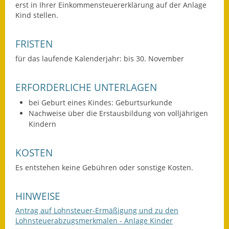
erst in Ihrer Einkommensteuererklärung auf der Anlage
Eröffnungsbilanz
Kind stellen.
Getrennte
FRISTEN
Abwassergebühr
für das laufende Kalenderjahr: bis 30. November
Grundsteuerreform
ERFORDERLICHE UNTERLAGEN
Haushaltspläne
bei Geburt eines Kindes: Geburtsurkunde
Jahresabschlüsse
Nachweise über die Erstausbildung von volljährigen
Kindern
Wasserversorgung
KOSTEN
Heiraten in Notzingen
Es entstehen keine Gebühren oder sonstige Kosten.
Mitarbeiter
HINWEISE
Notruftafel
Antrag auf Lohnsteuer-Ermäßigung und zu den
Lohnsteuerabzugsmerkmalen - Anlage Kinder
Ortsrecht