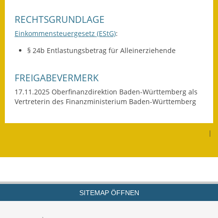
Wahlen
RECHTSGRUNDLAGE
Einkommensteuergesetz (EStG)
:
Was erledige ich wo?
§ 24b Entlastungsbetrag für Alleinerziehende
Leben
FREIGABEVERMERK
Bauen und Wohnen
17.11.2025 Oberfinanzdirektion Baden-Württemberg als
Baugebiete & Bauplätze
Vertreterin des Finanzministerium Baden-Württemberg
Bauwasser/Wasser/Abwasser
|
Bebauungspläne
Bodenrichtwerte
Flächennutzungsplan
SITEMAP ÖFFNEN
Gerätehütten