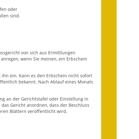
Infos in Leichter Sprache
rfen oder
llen sind.
Mitteilungsblatt
Nachhaltigkeitsbericht
Notfallplanung
assgericht von sich aus Ermittlungen
s anregen, wenn Sie meinen, ein Erbschein
Ortsplan
t ihn ein. Kann es den Erbschein nicht sofort
Schadensmeldung
t öffentlich bekannt. Nach Ablauf eines Monats
Straßenbau
g an der Gerichtstafel oder Einstellung in
Landesstraße
n das Gericht anordnen, dass der Beschluss
n Blättern veröffentlicht wird.
Kreisstraße
Umleitungsplan