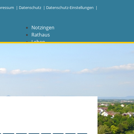
pressum
|
Datenschutz
|
Datenschutz-Einstellungen |
Notzingen
Rathaus
Leben
Freizeit
Wirtschaft
NAVIGATION
Notzingen
Aktuelles
Barrierefreiheit
Coronavirus