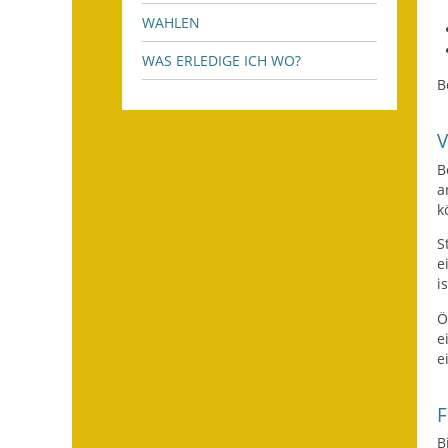
WAHLEN
WAS ERLEDIGE ICH WO?
B
B
a
k
S
e
i
Ö
e
e
F
B