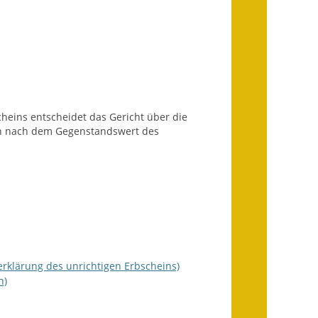
Ausweichfahrplan
Buslinie 168
Stellenausschreibungen
Zahlen und Fakten
cheins entscheidet das Gericht über die
Rathaus
sich nach dem Gegenstandswert des
Bauhof Notzingen
Behördenadressen
Beratungsstellen im
Landkreis
Dienstleistungen
erklärung des unrichtigen Erbscheins)
n)
Formulare