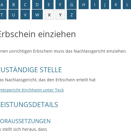
A
B
C
D
E
F
G
H
I
J
K
L
T
U
V
W
X
Y
Z
Erbschein einziehen
inen unrichtigen Erbschein muss das Nachlassgericht einziehen.
ZUSTÄNDIGE STELLE
as Nachlassgericht, das den Erbschein erteilt hat
mtsgericht Kirchheim unter Teck
LEISTUNGSDETAILS
VORAUSSETZUNGEN
s stellt sich heraus, dass