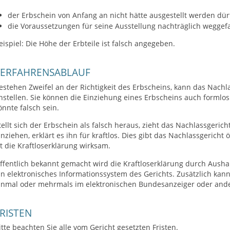
der Erbschein von Anfang an nicht hätte ausgestellt werden dü
die Voraussetzungen für seine Ausstellung nachträglich weggefa
eispiel: Die Höhe der Erbteile ist falsch angegeben.
VERFAHRENSABLAUF
estehen Zweifel an der Richtigkeit des Erbscheins, kann das Nachl
nstellen. Sie können die Einziehung eines Erbscheins auch formlo
önnte falsch sein.
tellt sich der Erbschein als falsch heraus, zieht das Nachlassgerich
inziehen, erklärt es ihn für kraftlos. Dies gibt das Nachlassgerich
st die Kraftloserklärung wirksam.
ffentlich bekannt gemacht wird die Kraftloserklärung durch Aushan
in elektronisches Informationssystem des Gerichts. Zusätzlich kan
inmal oder mehrmals im elektronischen Bundesanzeiger oder andere
RISTEN
itte beachten Sie alle vom Gericht gesetzten Fristen.