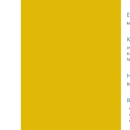
k
I
K
N
H
B