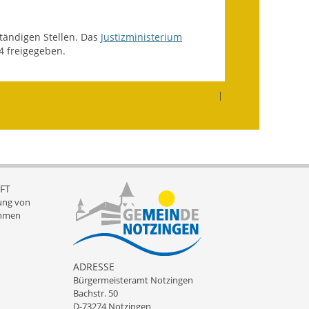
Fundbehörde
tändigen Stellen. Das
Justizministerium
Gemeinderat
4 freigegeben.
Sitzungsberichte 2015
|
Sitzungsberichte 2016
Sitzungsberichte 2017
Sitzungsberichte 2018
Sitzungsberichte 2019
FT
ung von
hmen
Sitzungsberichte 2020
Gemeindeverwaltung
ADRESSE
Haushalt & Finanzen
Bürgermeisteramt Notzingen
Bachstr. 50
D-73274 Notzingen
Eröffnungsbilanz