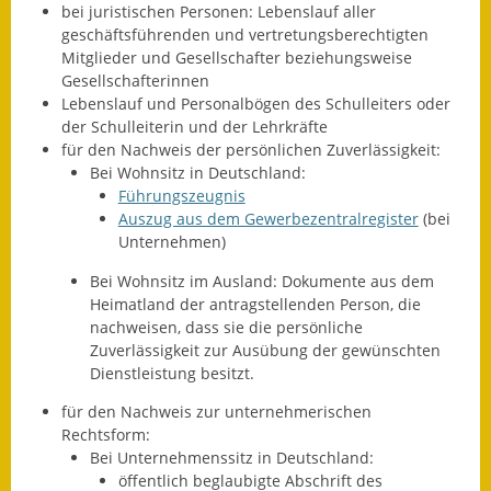
bei juristischen Personen: Lebenslauf aller
Wahlen
geschäftsführenden und vertretungsberechtigten
Mitglieder und Gesellschafter beziehungsweise
Was erledige ich wo?
Gesellschafterinnen
Lebenslauf und Personalbögen des Schulleiters oder
der Schulleiterin und der Lehrkräfte
Leben
für den Nachweis der persönlichen Zuverlässigkeit:
Bei Wohnsitz in Deutschland:
Bauen und Wohnen
Führungszeugnis
Auszug aus dem Gewerbezentralregister
(bei
Baugebiete & Bauplätze
Unternehmen)
Bauwasser/Wasser/Abwasser
Bei Wohnsitz im Ausland: Dokumente aus dem
Heimatland der antragstellenden Person, die
Bebauungspläne
nachweisen, dass sie die persönliche
Zuverlässigkeit zur Ausübung der gewünschten
Bodenrichtwerte
Dienstleistung besitzt.
für den Nachweis zur unternehmerischen
Flächennutzungsplan
Rechtsform:
Bei Unternehmenssitz in Deutschland:
Gerätehütten
öffentlich beglaubigte Abschrift des