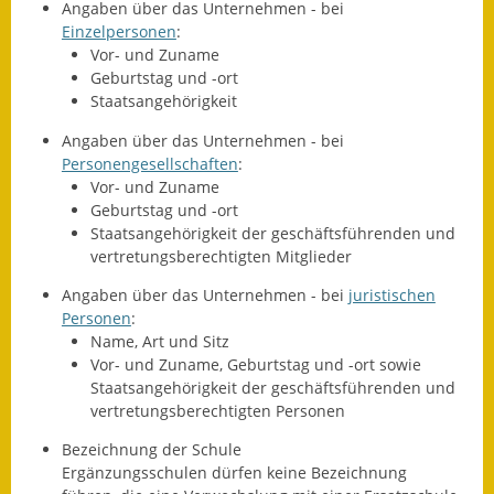
Angaben über das Unternehmen - bei
Einzelpersonen
:
Ausweichfahrplan
Vor- und Zuname
Buslinie 168
Geburtstag und -ort
Staatsangehörigkeit
Stellenausschreibungen
Angaben über das Unternehmen - bei
Zahlen und Fakten
Personengesellschaften
:
Vor- und Zuname
Rathaus
Geburtstag und -ort
Staatsangehörigkeit der geschäftsführenden und
vertretungsberechtigten Mitglieder
Bauhof Notzingen
Angaben über das Unternehmen - bei
juristischen
Behördenadressen
Personen
:
Name, Art und Sitz
Beratungsstellen im
Vor- und Zuname, Geburtstag und -ort sowie
Landkreis
Staatsangehörigkei
t der geschäftsführenden und
vertretungsberechtigten Personen
Dienstleistungen
Bezeichnung der Schule
Ergänzungsschulen dürfen keine Bezeichnung
Formulare