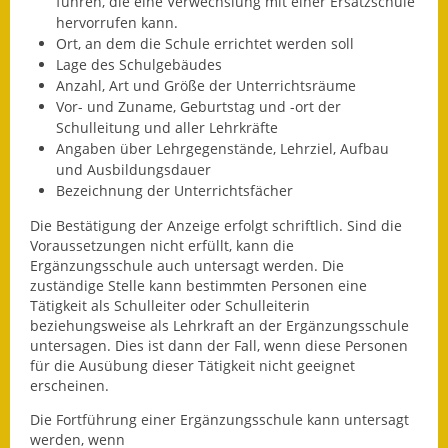
führen, die eine Verwechslung mit einer Ersatzschule
hervorrufen kann.
Fundbehörde
Ort, an dem die Schule errichtet werden soll
Lage des Sch
ulgebäudes
Gemeinderat
Anzahl, Art und Größe der Unterrichtsräume
Vor- und Zuname, Geburtstag und -ort der
Sitzungsberichte 2015
Schulleitung und aller Lehr
kräfte
Angaben über Lehrgegenstände,
Lehrziel
, Aufbau
Sitzungsberichte 2016
und Ausbildungsdauer
Bezeichnung der Unterrichtsfächer
Sitzungsberichte 2017
Die Bestätigung der Anzeige erfolgt schriftlich. Sind die
Voraussetzungen nicht erfüllt, kann die
Sitzungsberichte 2018
Ergänzungsschule auch untersagt werden. Die
zuständige Stelle kann bestimmten Personen eine
Sitzungsberichte 2019
Tätigkeit als Schulleiter oder Schulleiterin
beziehungsweise als Lehrkraft an der Ergänzungsschule
Sitzungsberichte 2020
untersagen.
Dies ist dann der Fall, wenn diese Personen
für die Ausübung dieser Tätigkeit nicht geeignet
Gemeindeverwaltung
erscheine
n.
Die Fortführung einer Ergänzungsschule kann untersagt
Haushalt & Finanzen
werden, wenn