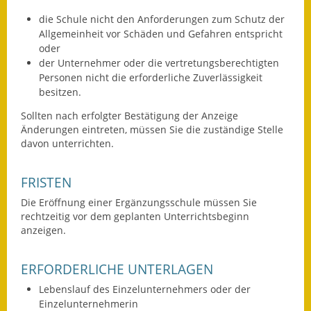
Eröffnungsbilanz
die Schule nicht den Anforderungen zum Schutz der
Allgemeinheit vor Schäden und Gefahren entspricht
Getrennte
oder
Abwassergebühr
der Unternehmer oder die vertretungsberechtigten
Personen nicht die erforderliche Zuverlässigkeit
Grundsteuerreform
besitzen.
Sollten nach erfolgter Bestätigung der Anzeige
Haushaltspläne
Änderungen eintreten, müssen Sie die zuständige Stelle
davon unterrichten.
Jahresabschlüsse
Wasserversorgung
FRISTEN
Die Eröffnung einer Ergänzungsschule müssen Sie
Heiraten in Notzingen
rechtzeitig vor dem geplanten Unterrichtsbeginn
anzeigen.
Mitarbeiter
ERFORDERLICHE UNTERLAGEN
Notruftafel
Lebenslauf des Einzelunternehmers oder der
Ortsrecht
Einzelunternehmerin