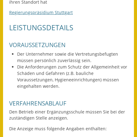
Leichte Sprache
ihren Standort hat
Regierungspräsidium Stuttgart
Infos in Leichter Sprache
LEISTUNGSDETAILS
Mitteilungsblatt
Nachhaltigkeitsbericht
VORAUSSETZUNGEN
Der Unternehmer sowie die Vertretungsbefugten
Notfallplanung
müssen persönlich zuverlässig sein.
Die Anforderungen zum Schutz der Allgemeinheit vor
Ortsplan
Schäden und Gefahren (z.B. bauliche
Voraussetzungen, Hygieneeinrichtungen) müssen
Schadensmeldung
eingehalten werden.
Straßenbau
VERFAHRENSABLAUF
Landesstraße
Den Betrieb einer Ergänzungsschule müssen Sie bei der
zuständigen Stelle anzeigen.
Kreisstraße
Die Anzeige muss folgende Angaben enthalten:
Umleitungsplan