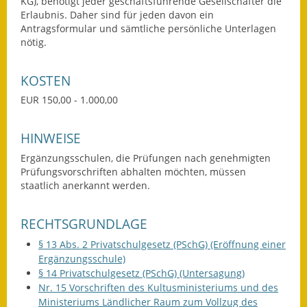
KG), benötigt jeder geschäftsführende Gesellschafter die
Erlaubnis. Daher sind für jeden davon ein
Termine &
Antragsformular und sämtliche persönliche Unterlagen
Veranstaltungen
nötig.
Vereine
KOSTEN
Wirtschaft
EUR 150,00 - 1.000,00
Ausschreibung von
HINWEISE
Baumaßnahmen
Ergänzungsschulen, die Prüfungen nach genehmigten
Firmenliste
Prüfungsvorschriften abhalten möchten, müssen
staatlich anerkannt werden.
RECHTSGRUNDLAGE
§ 13 Abs. 2 Privatschulgesetz (PSchG) (Eröffnung einer
Ergänzungsschule)
§ 14 Privatschulgesetz (PSchG) (Untersagung)
Nr. 15 Vorschriften des Kultusministeriums und des
Ministeriums Ländlicher Raum zum Vollzug des