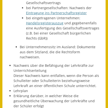
Gesellschaftsvertrags
Gutachterausschuss
bei Partnergesellschaften: Nachweis der
Eintragung ins Partnerschaftsregister
Landessanierungsprogramm
bei eingetragenen Unternehmen:
Handelsregisterauszug
und gegebenenfalls
Mietspiegel
eine Ausfertigung des Gesellschaftsvertrages
(z.B. bei einer Gesellschaft bürgerlichen
Rückstausicherung von
Rechts (GbR))
Gebäuden
Bei Unternehmenssitz im Ausland: Dokumente
Hochwassergefahrenkarte
aus dem Sitzland, die die Rechtsform
nachweisen.
Gemeindehalle und
Nachweis über die Befähigung der Lehrkräfte zur
Bürgerhaus
Unterrichtserteilung
Dieser Nachweis kann entfallen, wenn die Person als
Grundschule &
Schulleiter oder Schulleiterin beziehungsweise
Kernzeitbetreuung
Lehrkraft an einer öffentlichen Schule unterrichtet.
Lehrplan
Integration und Asyl
Erklärung darüber, in welcher Weise die
gesundheitliche Überwachung der Lehrkräfte und
Bevölkerungsschutz
der Schüler erfolgt