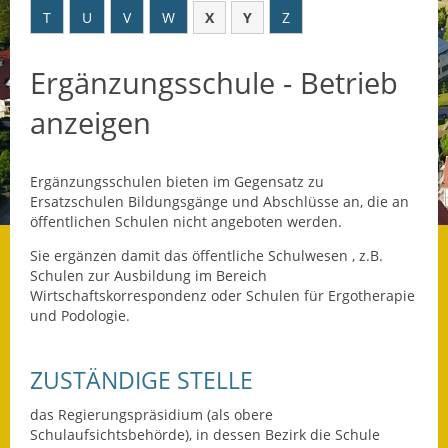
T
U
V
W
X
Y
Z
Datenschutz
Ergänzungsschule - Betrieb
Datenschutz im
Steueramt
anzeigen
Gebärdensprache
Ergänzungsschulen bieten im Gegensatz zu
Geschichte und
Ersatzschulen Bildungsgänge und Abschlüsse an, die an
Gegenwart
öffentlichen Schulen nicht angeboten werden.
Was die Alten noch
Sie ergänzen damit das öffentliche Schulwesen , z.B.
wussten!
Schulen zur Ausbildung im Bereich
Wirtschaftskorrespondenz oder Schulen für Ergotherapie
und Podologie.
Wagner-Werkstatt
Informationsbroschüre
ZUSTÄNDIGE STELLE
Lärmaktionsplan
das Regierungspräsidium (als obere
Schulaufsichtsbehörde), in dessen Bezirk die Schule