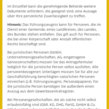
Im Einzelfall kann die genehmigende Behörde weitere
Kinderbetreuung
Dokumente anfordern, die geeignet sind, eine Aussage
über Ihre persönliche Zuverlässigkeit zu treffen.
Nahverkehr
Hinweis:
Das Führungszeugnis kann für Personen, die im
Ver- & Entsorgung
Dienst einer Gemeinde, eines Landkreises, des Landes,
des Bundes stehen entfallen. Das gilt auch für Personen,
die bei einer Körperschaft oder Anstalt öffentlichen
Breitbandausbau
Rechts beschäftigt sind.
Klimaschutzagentur
Bei juristischen Personen (GmbH,
Unternehmensgesellschaften, AG, eingetragene
Freizeit
Genossenschaften) müssen Sie das Antragsformular
lediglich für die juristische Person selbst ausfüllen. Alle
personenbezogenen Unterlagen müssen Sie für alle zur
Feuerwehr
Geschäftsführung berechtigten natürlichen Personen
einreichen (z.B. Führungszeugnis, Personalpapiere). Für
Freizeit- & Sportstätten
die juristische Person benötigen Sie außerdem einen
Auszug aus dem Gewerbezentralregister.
Gesundheit & Soziales
Bei Personengesellschaften, die als solche nicht selbst
Kirchen
erlaubnisfähig sind (GbR, KG, OHG, PartG, GmbH & Co.