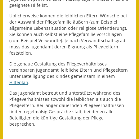
geeignete Hilfe ist.
Eröffnungsbilanz
Üblicherweise können die leiblichen Eltern Wünsche bei
Getrennte
der Auswahl der Pflegefamilie äußern (zum Beispiel
Abwassergebühr
allgemeine Lebenssituation oder religiöse Orientierung).
Sie können auch selbst eine Pflegefamilie vorschlagen
Grundsteuerreform
(zum Beispiel Verwandte). Je nach Verwandtschaftsgrad
muss das Jugendamt deren Eignung als Pflegeeltern
Haushaltspläne
feststellen.
Die genaue Gestaltung des Pflegeverhältnisses
Jahresabschlüsse
vereinbaren Jugendamt, leibliche Eltern und Pflegeeltern
unter Beteiligung des Kindes gemeinsam in einem
Wasserversorgung
Hilfeplan
.
Heiraten in Notzingen
Das Jugendamt betreut und unterstützt während des
Pflegeverhältnisses sowohl die leiblichen als auch die
Pflegeeltern. Bei länger dauernden Pflegeverhältnissen
Mitarbeiter
finden regelmäßig Gespräche statt, bei denen alle
Beteiligten die künftige Gestaltung der Pflege
Notruftafel
besprechen.
Ortsrecht