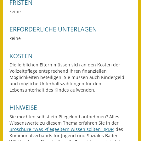
FRISTEN
Wahlen
keine
Was erledige ich wo?
ERFORDERLICHE UNTERLAGEN
Leben
keine
Bauen und Wohnen
KOSTEN
Die leiblichen Eltern müssen sich an den Kosten der
Baugebiete & Bauplätze
Vollzeitpflege entsprechend ihren finanziellen
Möglichkeiten beteiligen. Sie müssen auch Kindergeld-
Bauwasser/Wasser/Abwasser
und mögliche Unterhaltszahlungen für den
Lebensunterhalt des Kindes aufwenden.
Bebauungspläne
Bodenrichtwerte
HINWEISE
Sie möchten selbst ein Pflegekind aufnehmen? Alles
Flächennutzungsplan
Wissenswerte zu diesem Thema erfahren Sie in der
Broschüre "Was Pflegeeltern wissen sollten" (PDF)
des
Gerätehütten
Kommunalverbands für Jugend und Soziales Baden-