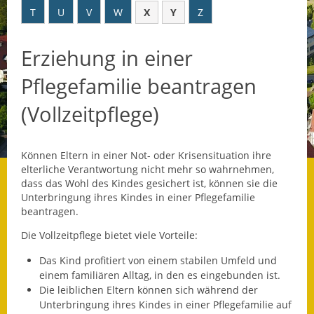
T
U
V
W
X
Y
Z
Datenschutz
Erziehung in einer
Datenschutz im
Steueramt
Pflegefamilie beantragen
Gebärdensprache
(Vollzeitpflege)
Geschichte und
Gegenwart
Können Eltern in einer Not- oder Krisensituation ihre
elterliche Verantwortung nicht mehr so wahrnehmen,
Was die Alten noch
dass das Wohl des Kindes gesichert ist, können sie die
wussten!
Unterbringung ihres Kindes in einer Pflegefamilie
beantragen.
Wagner-Werkstatt
Die Vollzeitpflege bietet viele Vorteile:
Informationsbroschüre
Das Kind profitiert von einem stabilen Umfeld und
einem familiären Alltag, in den es eingebunden ist.
Lärmaktionsplan
Die leiblichen Eltern können sich während der
Unterbringung ihres Kindes in einer Pflegefamilie auf