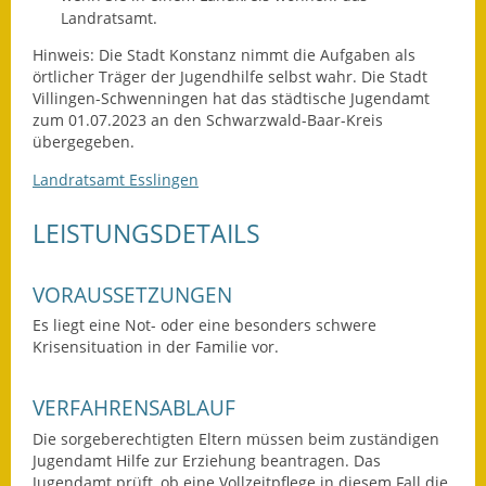
Landratsamt.
Fundbehörde
Hinweis: Die Stadt Konstanz nimmt die Aufgaben als
örtlicher Träger der Jugendhilfe selbst wahr. Die Stadt
Gemeinderat
Villingen-Schwenningen hat das städtische Jugendamt
zum 01.07.2023 an den Schwarzwald-Baar-Kreis
Sitzungsberichte 2015
übergegeben.
Sitzungsberichte 2016
Landratsamt Esslingen
Sitzungsberichte 2017
LEISTUNGSDETAILS
Sitzungsberichte 2018
VORAUSSETZUNGEN
Sitzungsberichte 2019
Es liegt eine Not- oder eine besonders schwere
Krisensituation in der Familie vor.
Sitzungsberichte 2020
VERFAHRENSABLAUF
Gemeindeverwaltung
Die sorgeberechtigten Eltern müssen beim zuständigen
Haushalt & Finanzen
Jugendamt Hilfe zur Erziehung beantragen. Das
Jugendamt prüft, ob eine Vollzeitpflege in diesem Fall die