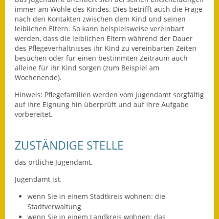
immer am Wohle des Kindes. Dies betrifft auch die Frage
Ausweichfahrplan
nach den Kontakten zwischen dem Kind und seinen
Buslinie 168
leiblichen Eltern. So kann beispielsweise vereinbart
werden, dass die leiblichen Eltern während der Dauer
des Pflegeverhältnisses ihr Kind zu vereinbarten Zeiten
Stellenausschreibungen
besuchen oder für einen bestimmten Zeitraum auch
alleine für ihr Kind sorgen (zum Beispiel am
Zahlen und Fakten
Wochenende).
Rathaus
Hinweis: Pflegefamilien werden vom Jugendamt sorgfältig
auf ihre Eignung hin überprüft und auf ihre Aufgabe
vorbereitet.
Bauhof Notzingen
Behördenadressen
ZUSTÄNDIGE STELLE
Beratungsstellen im
das örtliche Jugendamt.
Landkreis
Jugendamt ist,
Dienstleistungen
wenn Sie in einem Stadtkreis wohnen: die
Stadtverwaltung
Formulare
wenn Sie in einem Landkreis wohnen: das