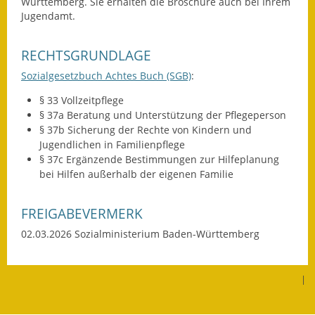
Württemberg. Sie erhalten die Broschüre auch bei Ihrem
Gutachterausschuss
Jugendamt.
Landessanierungsprogramm
RECHTSGRUNDLAGE
Mietspiegel
Sozialgesetzbuch Achtes Buch (SGB)
:
§ 33 Vollzeitpflege
Rückstausicherung von
§ 37a Beratung und Unterstützung der Pflegeperson
Gebäuden
§ 37b Sicherung der Rechte von Kindern und
Jugendlichen in Familienpflege
Hochwassergefahrenkarte
§ 37c Ergänzende Bestimmungen zur Hilfeplanung
bei Hilfen außerhalb der eigenen Familie
Gemeindehalle und
Bürgerhaus
FREIGABEVERMERK
Grundschule &
02.03.2026 Sozialministerium Baden-Württemberg
Kernzeitbetreuung
Integration und Asyl
|
Bevölkerungsschutz