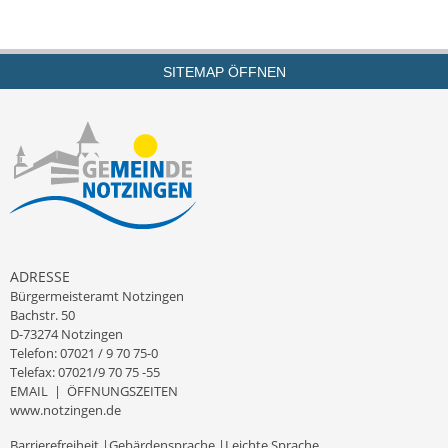
Kinderbetreuung
Nahverkehr
SITEMAP ÖFFNEN
Ver- & Entsorgung
Breitbandausbau
Klimaschutzagentur
Freizeit
ADRESSE
Feuerwehr
Bürgermeisteramt Notzingen
Bachstr. 50
D-73274 Notzingen
Freizeit- & Sportstätten
Telefon: 07021 / 9 70 75-0
Telefax: 07021/9 70 75 -55
Gesundheit & Soziales
EMAIL
|
ÖFFNUNGSZEITEN
www.notzingen.de
Kirchen
Barrierefreiheit
|
Gebärdensprache
|
Leichte Sprache