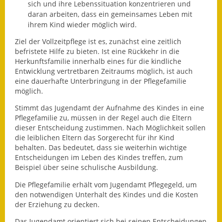
Leichte Sprache
sich und ihre Lebenssituation konzentrieren und
daran arbeiten, dass ein gemeinsames Leben mit
Infos in Leichter Sprache
ihrem Kind wieder möglich wird.
Ziel der Vollzeitpflege ist es, zunächst eine zeitlich
Mitteilungsblatt
befristete Hilfe zu bieten. Ist
eine Rückkehr in die
Herkunftsfamilie innerhalb eines für die kindliche
Nachhaltigkeitsbericht
Entwicklung vertretbaren Zeitraums möglich, ist auch
eine dauerhafte Unterbringung in der Pflegefamilie
Notfallplanung
möglich.
Stimmt das Jugendamt der Aufnahme des Kindes in eine
Ortsplan
Pflegefamilie zu, müssen in der Regel auch die Eltern
dieser Entscheidung zustimmen. Nach Möglichkeit sollen
Schadensmeldung
die leiblichen Eltern das Sorgerecht für ihr Kind
behalten. Das bedeutet, dass sie weiterhin wichtige
Straßenbau
Entscheidungen im Leben des Kindes treffen, zum
Beispiel über seine schulische Ausbildung.
Landesstraße
Die Pflegefamilie erhält vom Jugendamt Pflegegeld, um
den notwendigen Unterhalt des Kindes und die Kosten
Kreisstraße
der Erziehung zu decken.
Umleitungsplan
Das Jugendamt orientiert sich bei seinen Entscheidungen