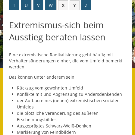
T
U
V
W
X
Y
Z
Datenschutz
Extremismus-sich beim
Datenschutz im
Steueramt
Ausstieg beraten lassen
Gebärdensprache
Eine extremistische Radikalisierung geht häufig mit
Geschichte und
Verhaltensänderungen einher, die vom Umfeld bemerkt
Gegenwart
werden.
Was die Alten noch
Das können unter anderem sein:
wussten!
Rückzug vom gewohnten Umfeld
Konflikte mit und Abgrenzung zu Andersdenkenden
Wagner-Werkstatt
der Aufbau eines (neuen) extremistischen sozialen
Umfelds
Informationsbroschüre
die plötzliche Veränderung des äußeren
Erscheinungsbildes
Lärmaktionsplan
Ausgeprägtes Schwarz-Weiß-Denken
Markierung von Feindbildern