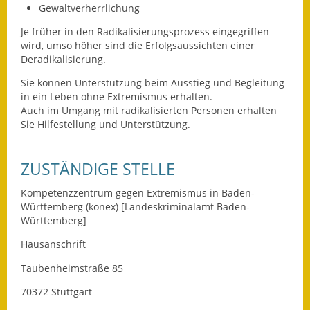
Leichte Sprache
Gewaltverherrlichung
Je früher in den Radikalisierungsprozess eingegriffen
Infos in Leichter Sprache
wird, umso höher sind die Erfolgsaussichten einer
Deradikalisierung.
Mitteilungsblatt
Sie können Unterstützung beim Ausstieg und Begleitung
Nachhaltigkeitsbericht
in ein Leben ohne Extremismus erhalten.
Auch im Umgang mit radikalisierten Personen erhalten
Notfallplanung
Sie Hilfestellung und Unterstützung.
Ortsplan
ZUSTÄNDIGE STELLE
Schadensmeldung
Kompetenzzentrum gegen Extremismus in Baden-
Württemberg (konex) [Landeskriminalamt Baden-
Straßenbau
Württemberg]
Hausanschrift
Landesstraße
Taubenheimstraße 85
Kreisstraße
70372 Stuttgart
Umleitungsplan