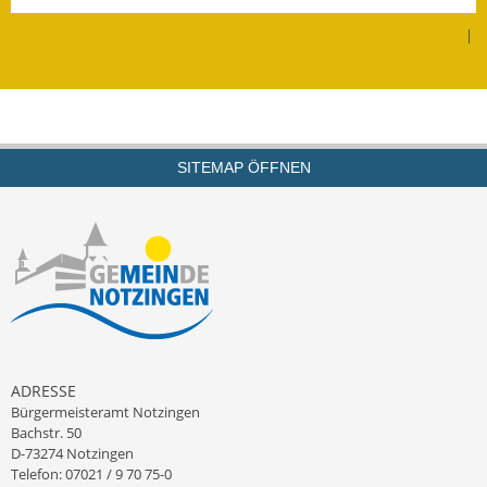
Kinderbetreuung
|
Nahverkehr
Ver- & Entsorgung
SITEMAP ÖFFNEN
Breitbandausbau
Klimaschutzagentur
Freizeit
Feuerwehr
Freizeit- & Sportstätten
ADRESSE
Bürgermeisteramt Notzingen
Gesundheit & Soziales
Bachstr. 50
D-73274 Notzingen
Kirchen
Telefon: 07021 / 9 70 75-0