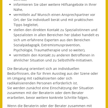
Eröffnungsbilanz
informieren Sie über weitere Hilfsangebote in Ihrer
Nähe,
vermitteln auf Wunsch einen Ansprechpartner vor
Getrennte
Ort, der Sie individuell berät und mit praktischen
Abwassergebühr
Tipps begleitet,
stellen den direkten Kontakt zu Spezialistinnen und
Grundsteuerreform
Spezialisten in allen Bereichen her
(dabei handelt es
sich um erfahrene Experten aus den Bereichen
Haushaltspläne
Sozialpädagogik, Extremismusprävention,
Psychologie, Traumatherapie und so weiter)
,
Jahresabschlüsse
vermitteln den Kontakt zu anderen Betroffenen in
ähnlicher Situation und zu Selbsthilfe-Initiativen.
Wasserversorgung
Die Beratung orientiert sich an individuellen
Heiraten in Notzingen
Bedürfnissen, die für Ihren Ausstieg aus der Szene oder
im Umgang mit radikalisierten oder sich
Mitarbeiter
radikalisierenden Personen erforderlich ist.
Sie werden zunächst eine Einschätzung der Situation
zusammen mit der Beraterin oder dem Berater
Notruftafel
erarbeiten, bevor weitere konkrete Schritte folgen.
Ortsrecht
Wenn die Beraterin oder der Berater zusammen mit