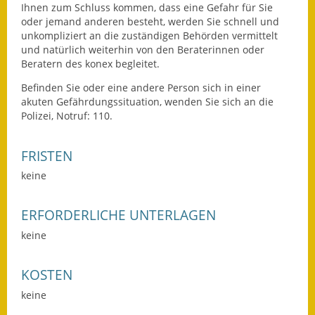
Ihnen zum Schluss kommen, dass eine Gefahr für Sie
Wahlen
oder jemand anderen besteht, werden Sie schnell und
unkompliziert an die zuständigen Behörden vermittelt
und natürlich weiterhin von den Beraterinnen oder
Was erledige ich wo?
Beratern des konex begleitet.
Leben
Befinden Sie oder eine andere Person sich in einer
akuten Gefährdungssituation, wenden Sie sich an die
Bauen und Wohnen
Polizei, Notruf: 110.
Baugebiete & Bauplätze
FRISTEN
Bauwasser/Wasser/Abwasser
keine
Bebauungspläne
ERFORDERLICHE UNTERLAGEN
keine
Bodenrichtwerte
Flächennutzungsplan
KOSTEN
keine
Gerätehütten