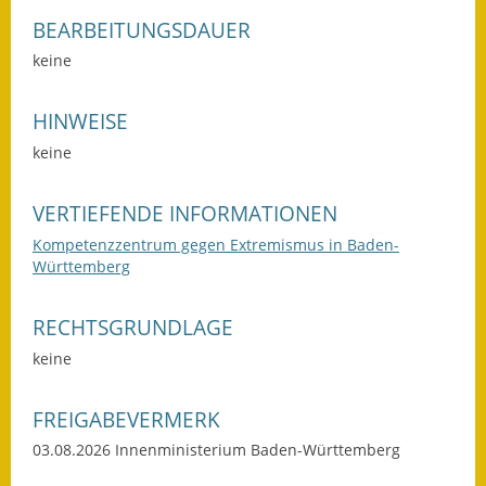
Gutachterausschuss
BEARBEITUNGSDAUER
keine
Landessanierungsprogramm
Mietspiegel
HINWEISE
keine
Rückstausicherung von
Gebäuden
VERTIEFENDE INFORMATIONEN
Hochwassergefahrenkarte
Kompetenzzentrum gegen Extremismus in Baden-
Württemberg
Gemeindehalle und
Bürgerhaus
RECHTSGRUNDLAGE
Grundschule &
keine
Kernzeitbetreuung
FREIGABEVERMERK
Integration und Asyl
03.08.2026 Innenministerium Baden-Württemberg
Bevölkerungsschutz