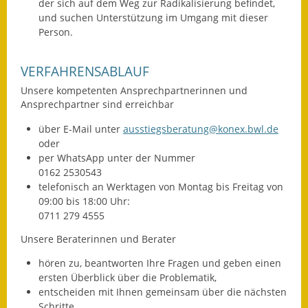
der sich auf dem Weg zur Radikalisierung befindet,
und suchen Unterstützung im Umgang mit dieser
Fundbehörde
Person.
Gemeinderat
VERFAHRENSABLAUF
Sitzungsberichte 2015
Unsere kompetenten Ansprechpartnerinnen und
Ansprechpartner sind erreichbar
Sitzungsberichte 2016
über E-Mail unter
ausstiegsberatung@konex.bwl.de
Sitzungsberichte 2017
oder
per WhatsApp unter der Nummer
Sitzungsberichte 2018
0162 2530543
telefonisch an Werktagen von Montag bis Freitag von
Sitzungsberichte 2019
09:00 bis 18:00 Uhr:
0711 279 4555
Sitzungsberichte 2020
Unsere Beraterinnen und Berater
Gemeindeverwaltung
hören zu, beantworten Ihre Fragen und geben einen
ersten Überblick über die Problematik,
Haushalt & Finanzen
entscheiden mit Ihnen gemeinsam über die nächsten
Schritte,