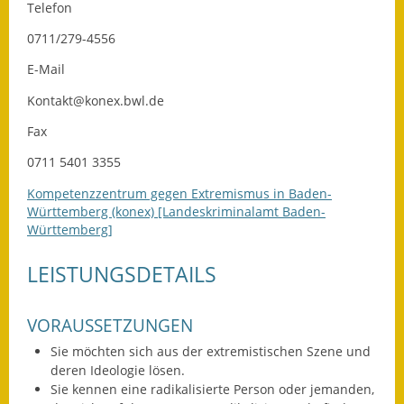
Telefon
Ausweichfahrplan
0711/279-4556
Buslinie 168
E-Mail
Stellenausschreibungen
Kontakt@konex.bwl.de
Fax
Zahlen und Fakten
0711 5401 3355
Rathaus
Kompetenzzentrum gegen Extremismus in Baden-
Württemberg (konex) [Landeskriminalamt Baden-
Bauhof Notzingen
Württemberg]
Behördenadressen
LEISTUNGSDETAILS
Beratungsstellen im
Landkreis
VORAUSSETZUNGEN
Sie möchten sich aus der extremistischen Szene und
Dienstleistungen
deren Ideologie lösen.
Sie kennen eine radikalisierte Person oder jemanden,
Formulare