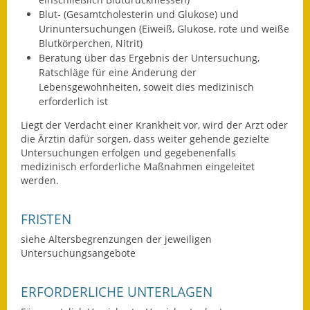
Gutachterausschuss
Blut- (Gesamtcholesterin und Glukose) und
Urinuntersuchungen (Eiweiß, Glukose, rote und weiße
Landessanierungsprogramm
Blutkörperchen, Nitrit)
Beratung über das Ergebnis der Untersuchung,
Mietspiegel
Ratschläge für eine Änderung der
Lebensgewohnheiten, soweit dies medizinisch
erforderlich ist
Rückstausicherung von
Gebäuden
Liegt der Verdacht einer Krankheit vor, wird der Arzt oder
die Ärztin dafür sorgen, dass weiter gehende gezielte
Hochwassergefahrenkarte
Untersuchungen erfolgen und gegebenenfalls
medizinisch erforderliche Maßnahmen eingeleitet
Gemeindehalle und
werden.
Bürgerhaus
FRISTEN
Grundschule &
Kernzeitbetreuung
siehe Altersbegrenzungen der jeweiligen
Untersuchungsangebote
Integration und Asyl
ERFORDERLICHE UNTERLAGEN
Bevölkerungsschutz