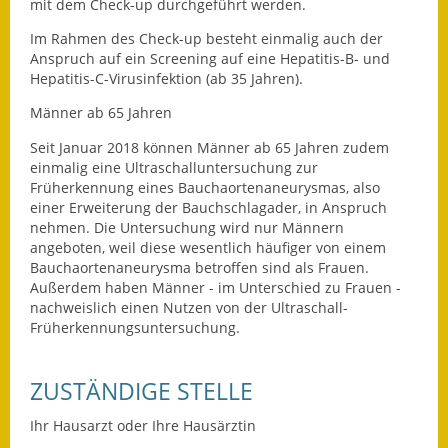
mit dem Check-up durchgeführt werden.
Eröffnungsbilanz
Im Rahmen des
Check-up
besteht einmalig auch der
Anspruch auf ein Screening auf eine Hepatitis-B- und
Getrennte
Hepatitis-C-Virusinfektion (ab 35 Jahren).
Abwassergebühr
Männer ab 65 Jahren
Grundsteuerreform
Seit Januar 2018 können Männer ab 65 Jahren zudem
einmalig eine Ultraschalluntersuchung zur
Haushaltspläne
Früherkennung eines Bauchaortenaneurysmas, also
einer Erweiterung der Bauchschlagader, in Anspruch
Jahresabschlüsse
nehmen. Die Untersuchung wird nur Männern
angeboten, weil diese wesentlich häufiger von einem
Wasserversorgung
Bauchaortenaneurysma betroffen sind als Frauen.
Außerdem haben Männer - im Unterschied zu Frauen -
Heiraten in Notzingen
nachweislich einen Nutzen von der Ultraschall-
Früherkennungsuntersuchung.
Mitarbeiter
ZUSTÄNDIGE STELLE
Notruftafel
Ihr Hausarzt oder Ihre Hausärztin
Ortsrecht