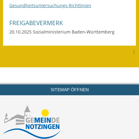
Gesundheitsuntersuchungs-Richtlinien
Termine &
Veranstaltungen
FREIGABEVERMERK
Vereine
20.10.2025
Sozialministerium Baden-Württemberg
Wirtschaft
|
Ausschreibung von
Baumaßnahmen
Firmenliste
SITEMAP ÖFFNEN