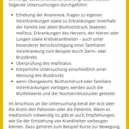
Leichte Sprache
folgende Untersuchungen durchgeführt:
Infos in Leichter Sprache
Erhebung der Anamnese, Fragen zu eigenen
Vorerkrankungen sowie zu Erkrankungen innerhalb
Mitteilungsblatt
der Familie (vor allem Bluthochdruck, Diabetes
mellitus, Erkrankungen des Herzens, der Nieren oder
Nachhaltigkeitsbericht
Lungen sowie Krebskrankheiten – auch unter
besonderer Berücksichtigung einer familiären
Vorerkrankung zum Beispiel durch Darm- oder
Notfallplanung
Brustkrebs
Überprüfung des Impfstatus
Ortsplan
Körperliche Untersuchung einschließlich einer
Messung des Blutdrucks
Schadensmeldung
wenn Übergewicht, Bluthochdruck oder familiäre
Vorerkrankungen vorliegen, werden auch die
Straßenbau
Blutfettwerte und der Nüchternblutzucker getestet
Landesstraße
Im Anschluss an die Untersuchung berät der Arzt oder
die Ärztin den Patienten oder die Patientin. Wenn es
Kreisstraße
medizinisch notwendig ist, gibt er auch Empfehlungen,
wie Sie der Entstehung von Krankheiten vorbeugen
können. Dazu gehören zum Beispiel Kurse zur Bewegung,
Umleitungsplan