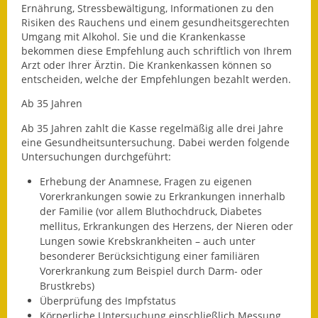
Ernährung, Stressbewältigung, Informationen zu den
Risiken des Rauchens und einem gesundheitsgerechten
Ausweichfahrplan
Umgang mit Alkohol. Sie und die Krankenkasse
Buslinie 168
bekommen diese Empfehlung auch schriftlich von Ihrem
Arzt oder Ihrer Ärztin. Die Krankenkassen können so
Stellenausschreibungen
entscheiden, welche der Empfehlungen bezahlt werden.
Ab 35 Jahren
Zahlen und Fakten
Ab 35 Jahren zahlt die Kasse regelmäßig alle drei Jahre
Rathaus
eine Gesundheitsuntersuchung. Dabei werden folgende
Untersuchungen durchgeführt:
Bauhof Notzingen
Erhebung der Anamnese, Fragen zu eigenen
Vorerkrankungen sowie zu Erkrankungen innerhalb
Behördenadressen
der Familie (vor allem Bluthochdruck, Diabetes
mellitus, Erkrankungen des Herzens, der Nieren oder
Beratungsstellen im
Lungen sowie Krebskrankheiten – auch unter
Landkreis
besonderer Berücksichtigung einer familiären
Vorerkrankung zum Beispiel durch Darm- oder
Dienstleistungen
Brustkrebs)
Überprüfung des Impfstatus
Formulare
Körperliche Untersuchung einschließlich Messung