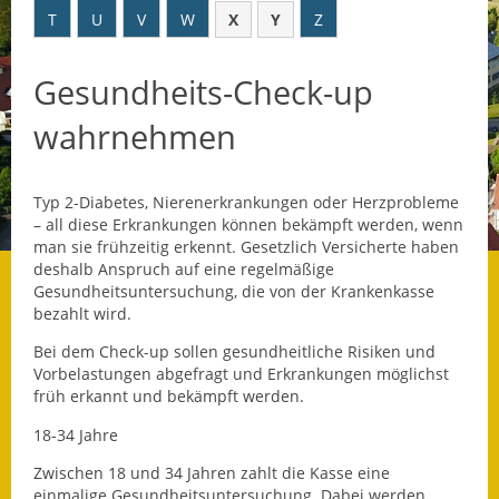
T
U
V
W
X
Y
Z
Datenschutz
Gesundheits-Check-up
Datenschutz im
Steueramt
wahrnehmen
Gebärdensprache
Typ 2-Diabetes, Nierenerkrankungen oder Herzprobleme
Geschichte und
– all diese Erkrankungen können bekämpft werden, wenn
Gegenwart
man sie frühzeitig erkennt. Gesetzlich Versicherte haben
deshalb Anspruch auf eine regelmäßige
Was die Alten noch
Gesundheitsuntersuchung, die von der Krankenkasse
wussten!
bezahlt wird.
Bei dem Check-up sollen gesundheitliche Risiken und
Wagner-Werkstatt
Vorbelastungen abgefragt und Erkrankungen möglichst
früh erkannt und bekämpft werden.
Informationsbroschüre
18-34 Jahre
Lärmaktionsplan
Zwischen 18 und 34 Jahren zahlt die Kasse eine
einmalige Gesundheitsuntersuchung. Dabei werden