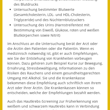
des Blutdrucks
Fundbehörde
Untersuchung bestimmter Blutwerte
(Gesamtcholesterin, LDL- und HDL-Cholesterin,
Gemeinderat
Triglyceride) und des Nüchternblutzuckers
Untersuchung des Urins (Harnstreifentest mit
Sitzungsberichte 2015
Bestimmung von Eiweiß, Glukose, roten und weißen
Blutkörperchen sowie Nitrit)
Sitzungsberichte 2016
Im Anschluss an die Untersuchung berät der Arzt oder
die Ärztin den Patienten oder die Patientin. Wenn es
Sitzungsberichte 2017
medizinisch notwendig ist, gibt er auch Empfehlungen,
wie Sie der Entstehung von Krankheiten vorbeugen
Sitzungsberichte 2018
können. Dazu gehören zum Beispiel Kurse zur Bewegung,
Ernährung, Stressbewältigung, Informationen zu den
Sitzungsberichte 2019
Risiken des Rauchens und einem gesundheitsgerechten
Umgang mit Alkohol. Sie und die Krankenkasse
Sitzungsberichte 2020
bekommen diese Empfehlung auch schriftlich von Ihrem
Arzt oder Ihrer Ärztin. Die Krankenkassen können so
entscheiden, welche der Empfehlungen bezahlt werden.
Gemeindeverwaltung
Auch das Hautkrebs-Screening zur Früherkennung von
Haushalt & Finanzen
weißem und schwarzem Hautkrebs kann in Verbindung