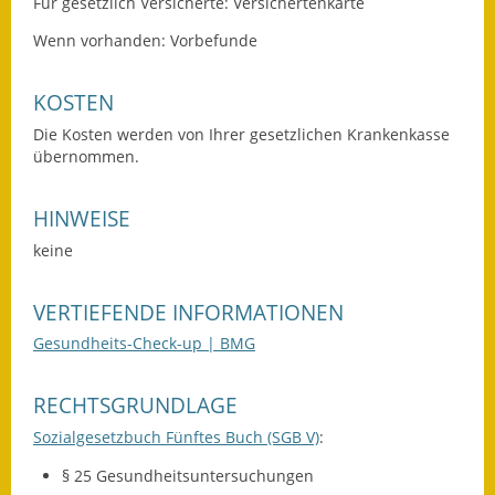
Für gesetzlich Versicherte: Versichertenkarte
Kinderbetreuung
Wenn vorhanden: Vorbefunde
Nahverkehr
KOSTEN
Ver- & Entsorgung
Die Kosten werden von Ihrer gesetzlichen Krankenkasse
übernommen.
Breitbandausbau
HINWEISE
Klimaschutzagentur
keine
Freizeit
VERTIEFENDE INFORMATIONEN
Feuerwehr
Gesundheits-Check-up | BMG
Freizeit- & Sportstätten
RECHTSGRUNDLAGE
Gesundheit & Soziales
Sozialgesetzbuch Fünftes Buch (SGB V)
:
Kirchen
§ 25
Gesundheitsuntersuchungen