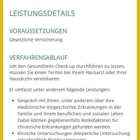
Wahlen
LEISTUNGSDETAILS
Was erledige ich wo?
VORAUSSETZUNGEN
Leben
Gesetzliche Versicherung
Bauen und Wohnen
VERFAHRENSABLAUF
Baugebiete & Bauplätze
Um den Gesundheits-Check-up durchführen zu lassen,
müssen Sie einen Termin bei Ihrem Hausarzt oder Ihrer
Bauwasser/Wasser/Abwasser
Hausärztin vereinbaren.
Er umfasst unter anderem folgende Leistungen:
Bebauungspläne
Gespräch mit Ihnen, unter anderem über Ihre
Bodenrichtwerte
medizinische Vorgeschichte, Erkrankungen in der
Familie und Ihrem beruflichen und sozialen Leben
Flächennutzungsplan
Dabei können gegebenenfalls Risikofaktoren für
chronische Erkrankungen gefunden werden.
Gerätehütten
klinische Untersuchungen (körperliche Untersuchung
einschließlich Blutdruckmessen)