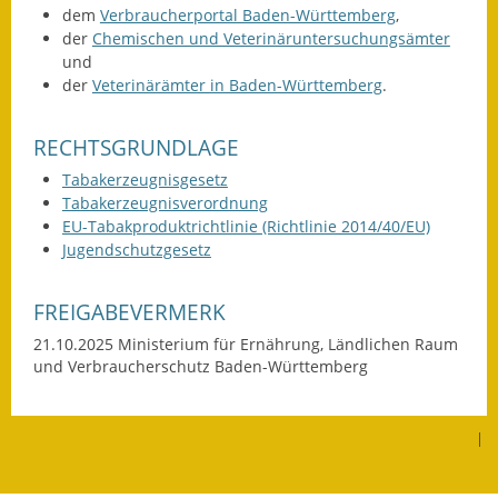
dem
Verbraucherportal Baden-Württemberg
,
Kinderbetreuung
der
Chemischen und Veterinäruntersuchungsämter
und
Nahverkehr
der
Veterinärämter in Baden-Württemberg
.
Ver- & Entsorgung
RECHTSGRUNDLAGE
Breitbandausbau
Tabakerzeugnisgesetz
Tabakerzeugnisverordnung
EU-Tabakproduktrichtlinie (Richtlinie 2014/40/EU)
Klimaschutzagentur
Jugendschutzgesetz
Freizeit
FREIGABEVERMERK
Feuerwehr
21.10.2025 Ministerium für Ernährung, Ländlichen Raum
und Verbraucherschutz Baden-Württemberg
Freizeit- & Sportstätten
Gesundheit & Soziales
|
Kirchen