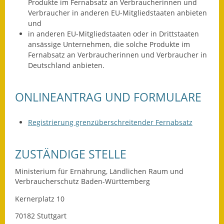
Leichte Sprache
Produkte im Fernabsatz an Verbraucherinnen und
Verbraucher in anderen EU-Mitgliedstaaten anbieten
Infos in Leichter Sprache
und
in anderen EU-Mitgliedstaaten oder in Drittstaaten
ansässige Unternehmen, die solche Produkte im
Mitteilungsblatt
Fernabsatz an Verbraucherinnen und Verbraucher in
Deutschland anbieten.
Nachhaltigkeitsbericht
Notfallplanung
ONLINEANTRAG UND FORMULARE
Ortsplan
Registrierung grenzüberschreitender Fernabsatz
Schadensmeldung
ZUSTÄNDIGE STELLE
Straßenbau
Ministerium für Ernährung, Ländlichen Raum und
Landesstraße
Verbraucherschutz Baden-Württemberg
Kernerplatz 10
Kreisstraße
70182 Stuttgart
Umleitungsplan