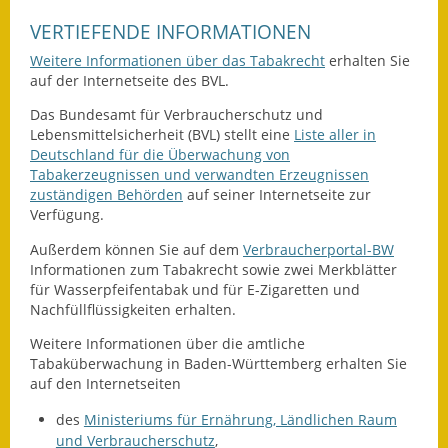
Gutachterausschuss
VERTIEFENDE INFORMATIONEN
Landessanierungsprogramm
Weitere Informationen über das Tabakrecht
erhalten Sie
auf der Internetseite des BVL.
Mietspiegel
Das Bundesamt für Verbraucherschutz und
Lebensmittelsicherheit (BVL) stellt eine
Liste aller in
Rückstausicherung von
Deutschland für die Überwachung von
Gebäuden
Tabakerzeugnissen und verwandten Erzeugnissen
zuständigen Behörden
auf seiner Internetseite zur
Hochwassergefahrenkarte
Verfügung.
Außerdem können Sie auf dem
Verbraucherportal-BW
Gemeindehalle und
Informationen zum Tabakrecht sowie zwei Merkblätter
Bürgerhaus
für Wasserpfeifentabak und für E-Zigaretten und
Nachfüllflüssigkeiten erhalten.
Grundschule &
Kernzeitbetreuung
Weitere Informationen über die amtliche
Tabaküberwachung in Baden-Württemberg erhalten Sie
auf den Internetseiten
Integration und Asyl
des
Ministeriums für Ernährung, Ländlichen Raum
Bevölkerungsschutz
und Verbraucherschutz
,