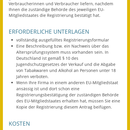
Verbraucherinnen und Verbraucher liefern, nachdem
Eröffnungsbilanz
Ihnen die zuständige Behörde des jeweiligen EU-
Mitgliedstaates die Registrierung bestätigt hat.
Getrennte
Abwassergebühr
ERFORDERLICHE UNTERLAGEN
Grundsteuerreform
vollständig ausgefülltes Registrierungsformular
Eine Beschreibung bzw. ein Nachweis über das
Haushaltspläne
Altersprüfungssystem muss vorhanden sein. In
Deutschland ist gemäß § 10 des
Jahresabschlüsse
Jugendschutzgesetzes der Verkauf und die Abgabe
von Tabakwaren und Alkohol an Personen unter 18
Wasserversorgung
Jahren verboten.
Wenn Ihre Firma in einem anderen EU-Mitgliedstaat
Heiraten in Notzingen
ansässig ist und dort schon eine
Registrierungsbestätigung der zuständigen Behörde
Mitarbeiter
des EU-Mitgliedstaates erhalten hat, müssen Sie eine
Kopie der Registrierung diesem Antrag beifügen.
Notruftafel
KOSTEN
Ortsrecht