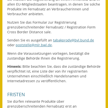
allen EU-Mitgliedstaaten beantragen, in denen Sie solche
Fundbehörde
Produkte im Fernabsatz an Verbraucherinnen und
Verbraucher anbieten.
Gemeinderat
Nutzen Sie das Formular zur Registrierung
grenzüberschreitender Fernabsatz / Registration Form
Sitzungsberichte 2015
Cross Border Distance sale.
Sitzungsberichte 2016
Senden Sie es ausgefüllt an
tabakprodv@bvl.bund.de
oder
poststelle@mlr.bwl.de
.
Sitzungsberichte 2017
Wenn die Voraussetzungen vorliegen, bestätigt die
zuständige Behörde Ihnen die Registrierung.
Sitzungsberichte 2018
Hinweis:
Bitte beachten Sie, dass die zuständige Behörde
Sitzungsberichte 2019
verpflichtet ist, eine Liste der von ihr registrierten
Unternehmen einschließlich Handelsnamen und
Sitzungsberichte 2020
Internetadresse
n zu veröffentlichen.
Gemeindeverwaltung
FRISTEN
Sie dürfen relevante Produkte über
Haushalt & Finanzen
grenzüberschreitenden Fernabsatz erst an