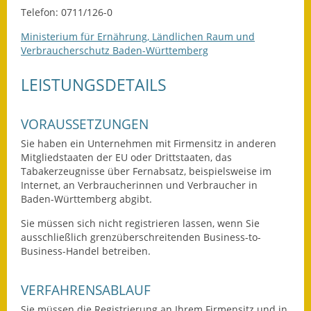
Telefon: 0711/126-0
Ausweichfahrplan
Ministerium für Ernährung, Ländlichen Raum und
Buslinie 168
Verbraucherschutz Baden-Württemberg
Stellenausschreibungen
LEISTUNGSDETAILS
Zahlen und Fakten
VORAUSSETZUNGEN
Rathaus
Sie haben ein Unternehmen mit Firmensitz in anderen
Mitgliedstaaten der EU oder Drittstaaten, das
Bauhof Notzingen
Tabakerzeugnisse über Fernabsatz, beispielsweise im
Internet, an Verbraucherinnen und Verbraucher in
Behördenadressen
Baden-Württemberg abgibt.
Sie müssen sich nicht registrieren lassen, wenn Sie
Beratungsstellen im
ausschließlich grenzüberschreitenden Business-to-
Landkreis
Business-Handel betreiben.
Dienstleistungen
VERFAHRENSABLAUF
Formulare
Sie müssen die Registrierung an Ihrem Firmensitz und in