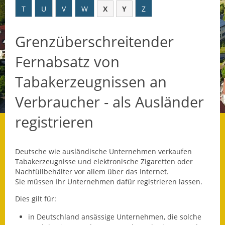
T
U
V
W
X
Y
Z
Datenschutz
Grenzüberschreitender
Datenschutz im
Steueramt
Fernabsatz von
Gebärdensprache
Tabakerzeugnissen an
Geschichte und
Verbraucher - als Ausländer
Gegenwart
registrieren
Was die Alten noch
wussten!
Deutsche wie ausländische Unternehmen verkaufen
Wagner-Werkstatt
Tabakerzeugnisse und elektronische Zigaretten oder
Nachfüllbehälter vor allem über das Internet.
Sie müssen Ihr Unternehmen dafür registrieren lassen.
Informationsbroschüre
Dies gilt für:
Lärmaktionsplan
in Deutschland ansässige Unternehmen, die solche