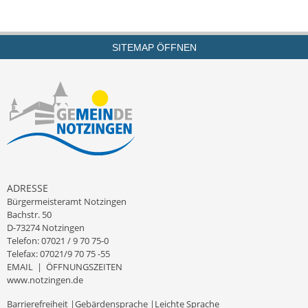
Termine &
Veranstaltungen
SITEMAP ÖFFNEN
Vereine
Wirtschaft
Ausschreibung von
Baumaßnahmen
Firmenliste
ADRESSE
Bürgermeisteramt Notzingen
Bachstr. 50
D-73274 Notzingen
Telefon: 07021 / 9 70 75-0
Telefax: 07021/9 70 75 -55
EMAIL
|
ÖFFNUNGSZEITEN
www.notzingen.de
Barrierefreiheit
|
Gebärdensprache
|
Leichte Sprache