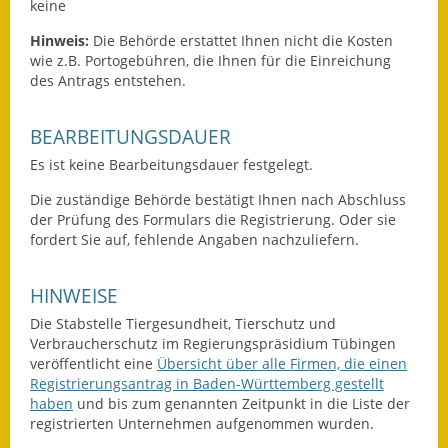
keine
Wahlen
Hinweis:
Die Behörde erstattet Ihnen nicht die Kosten
wie z.B. Portogebühren, die Ihnen für die Einreichung
Was erledige ich wo?
des Antrags entstehen.
Leben
BEARBEITUNGSDAUER
Bauen und Wohnen
Es ist keine Bearbeitungsdauer festgelegt.
Die zuständige Behörde bestätigt Ihnen nach Abschluss
Baugebiete & Bauplätze
der Prüfung des Formulars die Registrierung. Oder sie
fordert Sie auf, fehlende Angaben nachzuliefern.
Bauwasser/Wasser/Abwasser
HINWEISE
Bebauungspläne
Die Stabstelle
Tiergesundheit, Tierschutz und
Bodenrichtwerte
Verbraucherschutz
im Regierungspräsidium Tübingen
veröffentlicht eine
Übersicht über alle Firmen, die einen
Flächennutzungsplan
Registrierungsantrag in Baden-Württemberg gestellt
haben
und bis zum genannten Zeitpunkt in die Liste der
Gerätehütten
registrierten Unternehmen aufgenommen wurden.