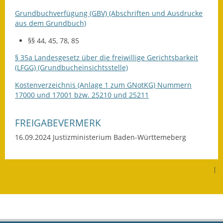
Grundbuchverfügung (GBV) (Abschriften und Ausdrucke
Kinderbetreuung
aus dem Grundbuch)
Nahverkehr
§§ 44, 45, 78, 85
§ 35a Landesgesetz über die freiwillige Gerichtsbarkeit
Ver- & Entsorgung
(LFGG) (Grundbucheinsichtsstelle)
Breitbandausbau
Kostenverzeichnis (Anlage 1 zum GNotKG) Nummern
17000 und 17001 bzw. 25210 und 25211
Klimaschutzagentur
FREIGABEVERMERK
Freizeit
16.09.2024
Justizministerium Baden-Württemeberg
Feuerwehr
Freizeit- & Sportstätten
|
Gesundheit & Soziales
Kirchen