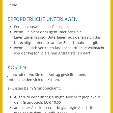
Eröffnungsbilanz
Keine.
Getrennte
ERFORDERLICHE UNTERLAGEN
Abwassergebühr
Personalausweis oder Reisepass
Grundsteuerreform
wenn Sie nicht der Eigentümer oder die
Eigentümerin sind: Unterlagen, aus denen sich das
berechtigte Interesse an der Einsichtnahme ergibt
Haushaltspläne
wenn Sie sich vertreten lassen: schriftliche Vollmacht
von der Person, die einen Antrag stellen darf
Jahresabschlüsse
Wasserversorgung
KOSTEN
Je nachdem, wo Sie den Antrag gestellt haben,
Heiraten in Notzingen
unterscheiden sich die Kosten.
Mitarbeiter
a) Kosten beim Grundbuchamt:
Ausdruck oder unbeglaubigte Abschrift (Kopie) aus
Notruftafel
dem Grundbuch: EUR 10,00
amtlicher Ausdruck oder beglaubigte Abschrift
Ortsrecht
(Kopie) aus dem Grundbuch: EUR 20,00