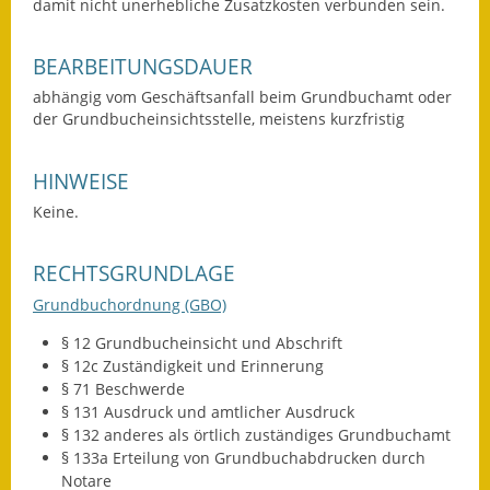
damit nicht unerhebliche Zusatzkosten verbunden sein.
Gutachterausschuss
BEARBEITUNGSDAUER
Landessanierungsprogramm
abhängig vom Geschäftsanfall beim Grundbuchamt oder
Mietspiegel
der Grundbucheinsichtsstelle, meistens kurzfristig
Rückstausicherung von
HINWEISE
Gebäuden
Keine.
Hochwassergefahrenkarte
RECHTSGRUNDLAGE
Gemeindehalle und
Bürgerhaus
Grundbuchordnung (GBO)
§ 12 Grundbucheinsicht und Abschrift
Grundschule &
§ 12c Zuständigkeit und Erinnerung
Kernzeitbetreuung
§ 71 Beschwerde
§ 131 Ausdruck und amtlicher Ausdruck
Integration und Asyl
§ 132 anderes als örtlich zuständiges Grundbuchamt
§ 133a Erteilung von Grundbuchabdrucken durch
Bevölkerungsschutz
Notare