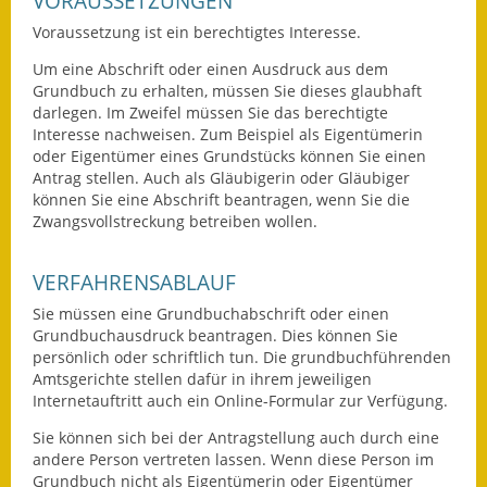
VORAUSSETZUNGEN
Voraussetzung ist ein berechtigtes Interesse.
Ausweichfahrplan
Buslinie 168
Um eine Abschrift oder einen Ausdruck aus dem
Grundbuch zu erhalten, müssen Sie dieses glaubhaft
Stellenausschreibungen
darlegen. Im Zweifel müssen Sie das berechtigte
Interesse nachweisen. Zum Beispiel als Eigentümerin
oder Eigentümer eines Grundstücks können Sie einen
Zahlen und Fakten
Antrag stellen. Auch als Gläubigerin oder Gläubiger
können Sie eine Abschrift beantragen, wenn Sie die
Rathaus
Zwangsvollstreckung betreiben wollen.
Bauhof Notzingen
VERFAHRENSABLAUF
Behördenadressen
Sie müssen eine Grundbuchabschrift oder einen
Grundbuchausdruck beantragen. Dies können Sie
Beratungsstellen im
persönlich oder schriftlich tun. Die grundbuchführenden
Landkreis
Amtsgerichte stellen dafür in ihrem jeweiligen
Internetauftritt auch ein Online-Formular zur Verfügung.
Dienstleistungen
Sie können sich bei der Antragstellung auch durch eine
andere Person vertreten lassen. Wenn diese Person im
Formulare
Grundbuch nicht als Eigentümerin oder Eigentümer