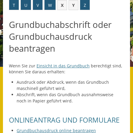
T
U
V
W
X
Y
Z
Datenschutz
Grundbuchabschrift oder
Datenschutz im
Steueramt
Grundbuchausdruck
Gebärdensprache
beantragen
Geschichte und
Gegenwart
Wenn Sie zur
Einsicht in das Grundbuch
berechtigt sind,
können Sie daraus erhalten:
Was die Alten noch
wussten!
Ausdruck oder Abdruck, wenn das Grundbuch
maschinell geführt wird,
Wagner-Werkstatt
Abschrift, wenn das Grundbuch ausnahmsweise
noch in Papier geführt wird.
Informationsbroschüre
ONLINEANTRAG UND FORMULARE
Lärmaktionsplan
Grundbuchausdruck online beantragen