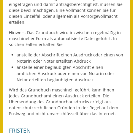
eingetragen und damit antragsberechtigt ist, müssen Sie
Fundbehörde
diese bevollmächtigen. Eine Vollmacht können Sie für
diesen Einzelfall oder allgemein als Vorsorgevollmacht
erteilen.
Gemeinderat
Hinweis:
Das Grundbuch wird inzwischen regelmäßig in
Sitzungsberichte 2015
maschineller Form als automatisierte Datei geführt. In
solchen Fällen erhalten Sie
Sitzungsberichte 2016
anstelle der Abschrift einen Ausdruck oder einen von
Sitzungsberichte 2017
Notarin oder Notar erteilt
en Abdruck
anstelle einer beglaubigten Abschrift einen
amtlichen Ausdruck oder einen von Notarin oder
Sitzungsberichte 2018
Notar erteilten beglaubigten Ausdruck.
Sitzungsberichte 2019
Wird das Grundbuch maschinell geführt, kann Ihnen
jedes Grundbuchamt einen Ausdruck erteilen. Die
Sitzungsberichte 2020
Übersendung des Grundbuchausdrucks erfolgt aus
datenschutzrechtlichen Gründen in der Regel auf dem
Gemeindeverwaltung
Postweg und nicht unverschlüsselt über das Internet.
Haushalt & Finanzen
FRISTEN