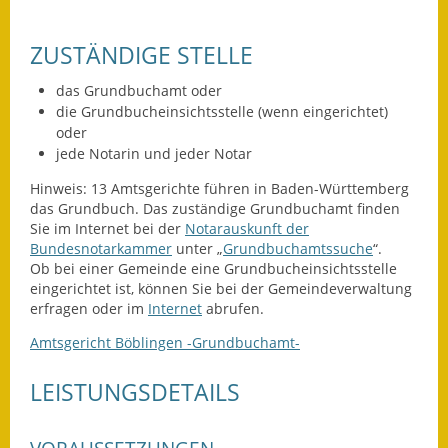
Leichte Sprache
Infos in Leichter Sprache
ZUSTÄNDIGE STELLE
Mitteilungsblatt
das Grundbuchamt oder
die Grundbucheinsichtsstelle (wenn eingerichtet)
oder
Nachhaltigkeitsbericht
jede Notarin und jeder Notar
Notfallplanung
Hinweis: 13 Amtsgerichte führen in Baden-Württemberg
das Grundbuch. Das zuständige Grundbuchamt finden
Ortsplan
Sie im Internet bei der
Notarauskunft der
Bundesnotarkammer
unter „
Grundbuchamtssuche
“.
Schadensmeldung
Ob bei einer Gemeinde eine Grundbucheinsichtsstelle
eingerichtet ist, können Sie bei der Gemeindeverwaltung
erfragen oder im
Internet
abrufen.
Straßenbau
Amtsgericht Böblingen -Grundbuchamt-
Landesstraße
LEISTUNGSDETAILS
Kreisstraße
Umleitungsplan