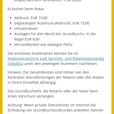
Wahlen
b) Kosten beim Notar:
Abdruck: EUR 10,00
Was erledige ich wo?
beglaubigter Ausdruck (Abdruck): EUR 15,00
Umsatzsteuer
Leben
Auslagen für den Abruf des Grundbuchs: in der
Regel EUR 8,00
Bauen und Wohnen
Versandkosten wie etwaiges Porto
Baugebiete & Bauplätze
Die einzelnen Kostenarten können Sie im
Kostenverzeichnis zum Gerichts- und Notarkostengesetz
(GNotKG)
unter den jeweiligen Nummern nachlesen.
Bauwasser/Wasser/Abwasser
Hinweis: Die Gesamtkosten sind immer von den
Bebauungspläne
konkreten Dienstleistungen der Notarin oder des Notars
in Ihrem Einzelfall abhängig.
Bodenrichtwerte
Das Grundbuchamt, die Notarin oder der Notar kann
einen Vorschuss verlangen.
Flächennutzungsplan
Achtung: Wenn private Dienstleister im Internet die
Gerätehütten
Einholung von Grundbuchausdrucken anbieten, können