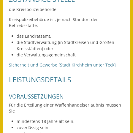
Leichte Sprache
die Kreispolizeibehörde
Infos in Leichter Sprache
Kreispolizeibehörde ist, je nach Standort der
Betriebsstätte:
Mitteilungsblatt
das Landratsamt,
Nachhaltigkeitsbericht
die Stadtverwaltung (in Stadtkreisen und Großen
Kreisstädten) oder
Notfallplanung
die Verwaltungsgemeinschaft
Sicherheit und Gewerbe [Stadt Kirchheim unter Teck]
Ortsplan
LEISTUNGSDETAILS
Schadensmeldung
Straßenbau
VORAUSSETZUNGEN
Für die Erteilung einer Waffenhandelserlaubnis müssen
Landesstraße
Sie
Kreisstraße
mindestens 18 Jahre alt sein.
zuverlässig sein.
Umleitungsplan