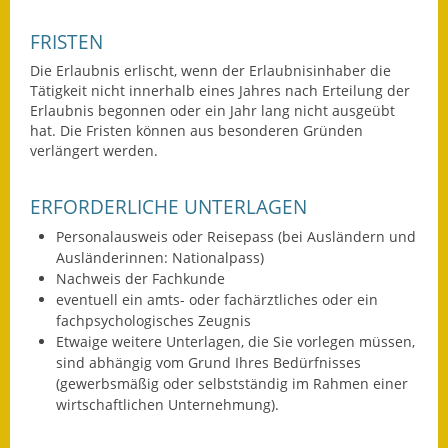
Wahlen
FRISTEN
Die Erlaubnis erlischt, wenn der Erlaubnisinhaber die
Was erledige ich wo?
Tätigkeit nicht innerhalb eines Jahres nach Erteilung der
Erlaubnis begonnen oder ein Jahr lang nicht ausgeübt
Leben
hat. Die Fristen können aus besonderen Gründen
verlängert werden.
Bauen und Wohnen
ERFORDERLICHE UNTERLAGEN
Baugebiete & Bauplätze
Personalausweis oder Reisepass (bei Ausländern und
Bauwasser/Wasser/Abwasser
Ausländerinnen: Nationalpass)
Nachweis der Fachkunde
Bebauungspläne
eventuell ein amts- oder fachärztliches oder ein
fachpsychologisches Zeugnis
Bodenrichtwerte
Etwaige weitere Unterlagen, die Sie vorlegen müssen,
sind abhängig vom Grund Ihres Bedürfnisses
Flächennutzungsplan
(gewerbsmäßig oder selbstständig im Rahmen einer
wirtschaftlichen Unternehmung).
Gerätehütten