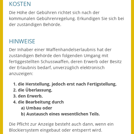
KOSTEN
Gutachterausschuss
Die Höhe der Gebühren richtet sich nach der
Landessanierungsprogramm
kommunalen Gebührenregelung. Erkundigen Sie sich bei
der zuständigen Behörde.
Mietspiegel
HINWEISE
Rückstausicherung von
Der Inhaber einer Waffenhandelserlaubnis hat der
Gebäuden
zuständigen Behörde den folgenden Umgang mit
fertiggestellten Schusswaffen, deren Erwerb oder Besitz
Hochwassergefahrenkarte
der Erlaubnis bedarf, unverzüglich elektronisch
anzuzeigen:
Gemeindehalle und
Bürgerhaus
1. die Herstellung, jedoch erst nach Fertigstellung,
2. die Überlassung,
3. den Erwerb,
Grundschule &
4. die Bearbeitung durch
Kernzeitbetreuung
a) Umbau oder
b) Austausch eines wesentlichen Teils.
Integration und Asyl
Die Pflicht zur Anzeige besteht auch dann, wenn ein
Bevölkerungsschutz
Blockiersystem eingebaut oder entsperrt wird.