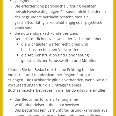
geeignet sein.
Die erforderliche persönliche Eignung besitzen
Ausweichfahrplan
beispielsweise diejenigen Personen nicht, bei denen
Buslinie 168
der begründete Verdacht besteht, dass sie
geschäftsunfähig, alkoholabhängig oder psychisch
Stellenausschreibungen
krank sind.
die notwendige Fachkunde besitzen.
Zahlen und Fakten
Den erforderlichen Nachweis der Fachkunde über
die wichtigsten waffenrechtlichen und
Rathaus
beschussrechtlichen Vorschriften,
die Art, Konstruktion und Handhabung
gebräuchlicher Schusswaffen und Munition
Bauhof Notzingen
können Sie bei Bedarf durch eine Prüfung bei der
Behördenadressen
Industrie- und Handelskammer Region Stuttgart
erlangen. Die Fachkunde gilt als vorhanden, wenn Sie die
Beratungsstellen im
Voraussetzungen für die Eintragung eines
Landkreis
Büchsenmacherbetriebes in die Handwerksrolle erfüllen.
das Bedürfnis für die Erteilung einer
Dienstleistungen
Waffenhandelserlaubnis nachweisen.
Das Bedürfnis (ein vernünftiger Grund) kann sich aus
Formulare
einem besonders anzuerkennenden persönlichen