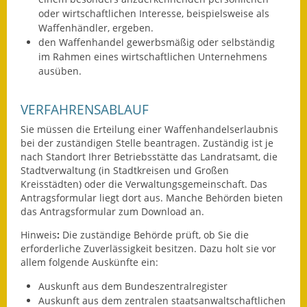
oder wirtschaftlichen Interesse, beispielsweise als
Fundbehörde
Waffenhändler, ergeben.
den Waffenhandel gewerbsmäßig oder selbständig
Gemeinderat
im Rahmen eines wirtschaftlichen Unternehmens
ausüben.
Sitzungsberichte 2015
VERFAHRENSABLAUF
Sitzungsberichte 2016
Sie müssen die Erteilung einer Waffenhandelserlaubnis
Sitzungsberichte 2017
bei der zuständigen Stelle beantragen. Zuständig ist je
nach Standort Ihrer Betriebsstätte das Landratsamt,
die
Sitzungsberichte 2018
Stadtverwaltung (in Stadtkreisen und Großen
Kreisstädten)
oder die Verwaltungsgemeinschaft. Das
Antragsformular liegt dort aus. Manche Behörden bieten
Sitzungsberichte 2019
das Antragsformular zum Download an.
Sitzungsberichte 2020
Hinweis
:
Die zuständige Behörde prüft, ob Sie die
erforderliche Zuverlässigkeit besitzen. Dazu holt sie vor
Gemeindeverwaltung
allem folgende Auskünfte ein:
Auskunft aus dem Bundeszentralregister
Haushalt & Finanzen
Auskunft aus dem zentralen staatsanwaltschaftlichen