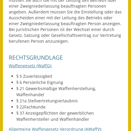
müssen Sie auch die mit der Leitung des Betriebs oder
einer Zweigniederlassung beauftragten Personen
Termine &
angeben. Außerdem müssen Sie die Einstellung oder das
Veranstaltungen
Ausscheiden einer mit der Leitung des Betriebs oder
einer Zweigniederlassung beauftragten Person anzeigen.
Vereine
Bei juristischen Personen ist der Wechsel einer durch
Gesetz, Satzung oder Gesellschaftsvertrag zur Vertretung
Wirtschaft
berufenen Person anzuzeigen.
Ausschreibung von
RECHTSGRUNDLAGE
Baumaßnahmen
Waffengesetz (WaffG):
Firmenliste
§ 5 Zuverlässigkeit
§ 6 Persönliche Eignung
§ 21 Gewerbsmäßige Waffenherstellung,
Waffenhandel
§ 21a Stellvertretungserlaubnis
§ 22Fachkunde
§ 37 Anzeigepflichten der gewerblichen
Waffenhersteller und Waffenhändler
Allgemeine Waffengesetz-Verordnung (AWaffV):