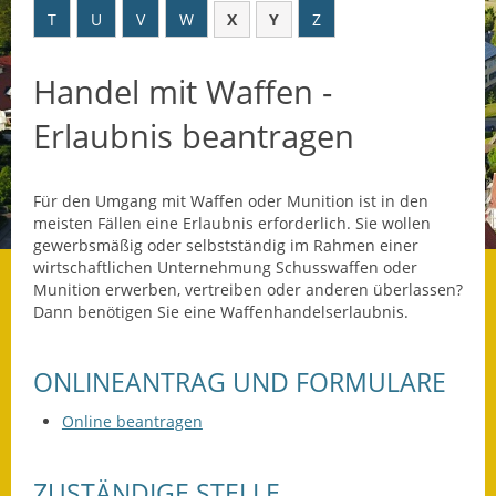
T
U
V
W
X
Y
Z
Datenschutz
Handel mit Waffen -
Datenschutz im
Steueramt
Erlaubnis beantragen
Gebärdensprache
Für den Umgang mit Waffen oder Munition ist in den
Geschichte und
meisten Fällen eine Erlaubnis erforderlich. Sie wollen
Gegenwart
gewerbsmäßig oder selbstständig im Rahmen einer
wirtschaftlichen Unternehmung Schusswaffen oder
Was die Alten noch
Munition erwerben, vertreiben oder anderen überlassen?
wussten!
Dann benötigen Sie eine Waffenhandelserlaubnis.
Wagner-Werkstatt
ONLINEANTRAG UND FORMULARE
Informationsbroschüre
Online beantragen
Lärmaktionsplan
ZUSTÄNDIGE STELLE