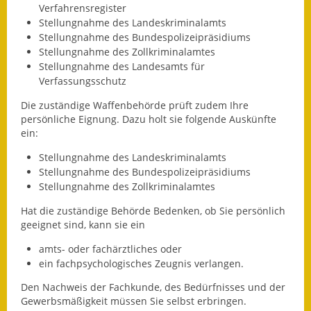
Verfahrensregister
Eröffnungsbilanz
Stellungnahme des Landeskriminalamts
Stellungnahme des Bundespolizeipräsidiums
Getrennte
Stellungnahme des Zollkriminalamtes
Abwassergebühr
Stellungnahme des Landesamts für
Verfassungsschutz
Grundsteuerreform
Die
zuständige Waffenbehörde prüft zudem Ihre
Haushaltspläne
persönliche Eignung.
D
azu holt sie folgende Auskünfte
ein:
Jahresabschlüsse
Stellungnahme des Landeskriminalamts
Stellungnahme des Bundespolizeipräsidiums
Wasserversorgung
Stellungnahme des Zollkriminalamtes
Heiraten in Notzingen
Hat die zuständige Behörde Bedenken, ob Sie persönlich
geeignet sind, kann sie
ein
Mitarbeiter
amts- oder fachärztliches oder
ein fachpsychologisches Zeugnis verlangen.
Notruftafel
Den Nachweis der Fachkunde, des Bedürfnisses und der
Ortsrecht
Gewerbsmäßigkeit müssen Sie selbst erbringen.