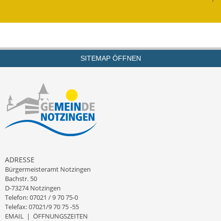
Kinderbetreuung
Nahverkehr
Ver- & Entsorgung
SITEMAP ÖFFNEN
Breitbandausbau
Klimaschutzagentur
Freizeit
Feuerwehr
ADRESSE
Freizeit- & Sportstätten
Bürgermeisteramt Notzingen
Bachstr. 50
D-73274 Notzingen
Gesundheit & Soziales
Telefon: 07021 / 9 70 75-0
Telefax: 07021/9 70 75 -55
Kirchen
EMAIL
|
ÖFFNUNGSZEITEN