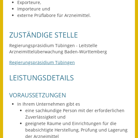
Leichte Sprache
Exporteure,
Importeure und
Infos in Leichter Sprache
externe Prüflabore für Arzneimittel.
Mitteilungsblatt
ZUSTÄNDIGE STELLE
Nachhaltigkeitsbericht
Regierungspräsidium Tübingen - Leitstelle
Arzneimittelüberwachung Baden-Württemberg
Notfallplanung
Regierungspräsidium Tübingen
Ortsplan
LEISTUNGSDETAILS
Schadensmeldung
VORAUSSETZUNGEN
Straßenbau
In Ihrem Unternehmen gibt es
Landesstraße
eine sachkundige Person mit der erforderlichen
Zuverlässigkeit und
Kreisstraße
geeignete Räume und Einrichtungen für die
beabsichtigte Herstellung, Prüfung und Lagerung
Umleitungsplan
der Arzneimittel