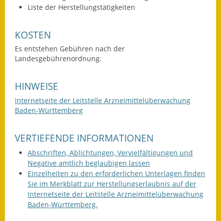
Liste der Herstellungstätigkeiten
Wahlen
KOSTEN
Was erledige ich wo?
Es entstehen Gebühren nach der
Leben
Landesgebührenordnung.
Bauen und Wohnen
HINWEISE
Internetseite der Leitstelle Arzneimittelüberwachung
Baugebiete & Bauplätze
Baden-Württemberg
Bauwasser/Wasser/Abwasser
VERTIEFENDE INFORMATIONEN
Bebauungspläne
Abschriften, Ablichtungen, Vervielfältigungen und
Negative amtlich beglaubigen lassen
Bodenrichtwerte
Einzelheiten zu den erforderlichen Unterlagen finden
Sie im Merkblatt zur Herstellungserlaubnis auf der
Flächennutzungsplan
Internetseite der Leitstelle Arzneimittelüberwachung
Baden-Württemberg.
Gerätehütten