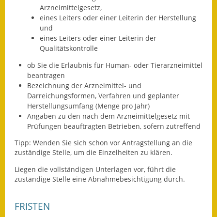
Arzneimittelgesetz,
Fundbehörde
eines Leiters oder einer Leiterin der Herstellung
und
Gemeinderat
eines Leiters oder einer Leiterin der
Qualitätskontrolle
Sitzungsberichte 2015
ob Sie die Erlaubnis für Human- oder Tierarzneimittel
beantragen
Sitzungsberichte 2016
Bezeichnung der Arzneimittel- und
Darreichungsformen, Verfahren und geplanter
Sitzungsberichte 2017
Herstellungsumfang (Menge pro Jahr)
Angaben zu den nach dem Arzneimittelgesetz mit
Sitzungsberichte 2018
Prüfungen beauftragten Betrieben, sofern zutreffend
Sitzungsberichte 2019
Tipp:
Wenden Sie sich schon vor Antragstellung an die
zuständige Stelle, um die Einze
lheiten zu klären.
Sitzungsberichte 2020
Liegen die vollständigen Unterlagen vor, führt die
zuständige Stelle eine Abnahmebesichtigung durch.
Gemeindeverwaltung
Haushalt & Finanzen
FRISTEN