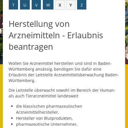
T
U
V
W
X
Y
Z
Datenschutz
Herstellung von
Datenschutz im
Steueramt
Arzneimitteln - Erlaubnis
Gebärdensprache
beantragen
Geschichte und
Gegenwart
Wollen Sie Arzneimittel herstellen und sind in Baden-
Württemberg ansässig, benötigen Sie dafür eine
Was die Alten noch
Erlaubnis der Leitstelle Arzneimittelüberwachung Baden-
wussten!
Württemberg.
Die Leitstelle überwacht sowohl im Bereich der Human-
Wagner-Werkstatt
als auch Tierarzneimittel landesweit
Informationsbroschüre
die klassischen pharmazeutischen
Arzneimittelhersteller,
Lärmaktionsplan
Hersteller von Blutprodukten,
pharmazeutische Unternehmer,