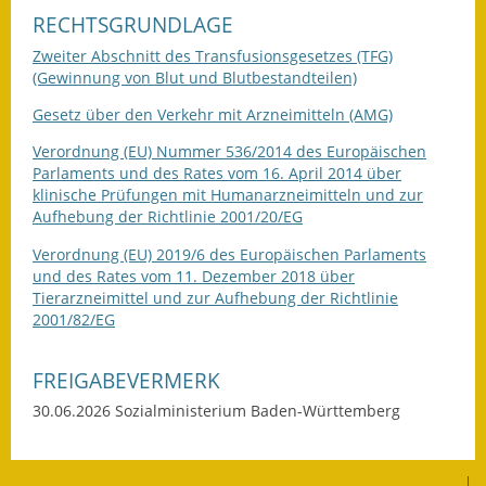
Gutachterausschuss
RECHTSGRUNDLAGE
Zweiter Abschnitt des Transfusionsgesetzes (TFG)
Landessanierungsprogramm
(Gewinnung von Blut und Blutbestandteilen)
Mietspiegel
Gesetz über den Verkehr mit Arzneimitteln (AMG)
Verordnung (EU) Nummer 536/2014 des Europäischen
Rückstausicherung von
Parlaments und des Rates vom 16. April 2014 über
Gebäuden
klinische Prüfungen mit Humanarzneimitteln und zur
Aufhebung der Richtlinie 2001/20/EG
Hochwassergefahrenkarte
Verordnung (EU) 2019/6 des Europäischen Parlaments
und des Rates vom 11. Dezember 2018 über
Gemeindehalle und
Tierarzneimittel und zur Aufhebung der Richtlinie
Bürgerhaus
2001/82/EG
Grundschule &
Kernzeitbetreuung
FREIGABEVERMERK
30.06.2026 Sozialministerium Baden-Württemberg
Integration und Asyl
Bevölkerungsschutz
|