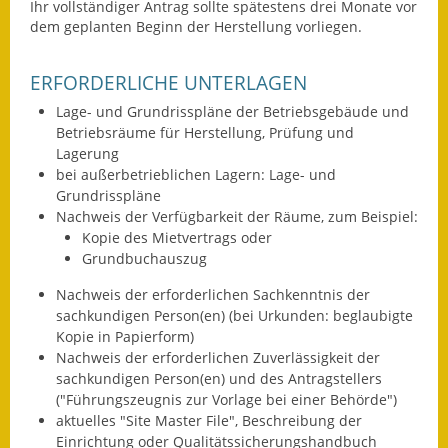
Ihr vollständiger Antrag sollte spätestens drei Monate vor
Eröffnungsbilanz
dem geplanten Beginn der Herstellung vorliegen.
Getrennte
ERFORDERLICHE UNTERLAGEN
Abwassergebühr
Lage- und Grundrisspläne der Betriebsgebäude und
Grundsteuerreform
Betriebsräume für Herstellung, Prüfung und
Lagerung
Haushaltspläne
bei außerbetrieblichen Lagern: Lage- und
Grundrisspläne
Jahresabschlüsse
Nachweis der Verfügbarkeit der Räume, zum Beispiel:
Kopie des Mietvertrags oder
Wasserversorgung
Grundbuchauszug
Nachweis der erforderlichen Sachkenntnis der
Heiraten in Notzingen
sachkundigen Person(en) (bei Urkunden: beglaubigte
Kopie in Papierform)
Mitarbeiter
Nachweis der erforderlichen Zuverlässigkeit der
sachkundigen Person(en) und des Antragstellers
Notruftafel
("Führungszeugnis zur Vorlage bei einer Behörde")
aktuelles "Site Master File", Beschreibung der
Ortsrecht
Einrichtung oder Qualitätssicherungshandbuch