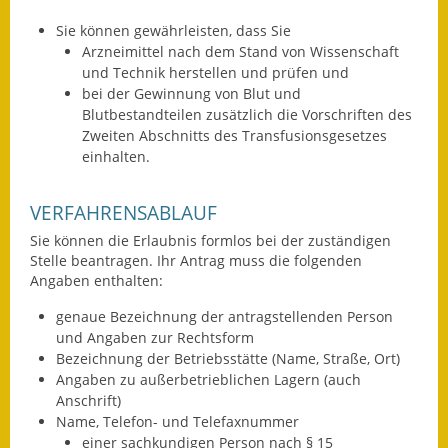
Sie können gewährleisten, dass Sie
Ausweichfahrplan
Arzneimittel nach dem Stand von Wissenschaft
Buslinie 168
und Technik herstellen und prüfen und
bei der Gewinnung von Blut und
Stellenausschreibungen
Blutbestandteilen zusätzlich die Vorschriften des
Zweiten Abschnitts des Transfusionsgesetzes
Zahlen und Fakten
einhalten.
Rathaus
VERFAHRENSABLAUF
Bauhof Notzingen
Sie können die Erlaubnis formlos bei der zuständigen
Stelle beantragen. Ihr Antrag muss die folgenden
Behördenadressen
Angaben enthalten:
genaue Bezeichnung der antragstellenden Person
Beratungsstellen im
und Angaben zur Rechtsform
Landkreis
Bezeichnung der Betriebsstätte (Name, Straße, Ort)
Angaben zu außerbetrieblichen Lagern (auch
Dienstleistungen
Anschrift)
Name, Telefon- und Telefaxnummer
Formulare
einer sachkundigen Person nach § 15