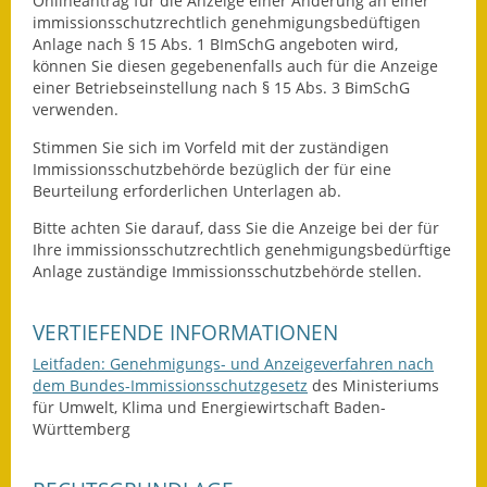
Onlineantrag für die Anzeige einer Änderung an einer
immissionsschutzrechtlich genehmigungsbedüftigen
Kinderbetreuung
Anlage nach § 15 Abs. 1 BImSchG angeboten wird,
können Sie diesen gegebenenfalls auch für die Anzeige
Nahverkehr
einer Betriebseinstellung nach § 15 Abs. 3 BimSchG
verwenden.
Ver- & Entsorgung
Stimmen Sie sich im Vorfeld mit der zuständigen
Immissionsschutzbehörde bezüglich der für eine
Breitbandausbau
Beurteilung erforderlichen Unterlagen ab.
Klimaschutzagentur
Bitte achten Sie darauf, dass Sie die Anzeige bei der für
Ihre immissionsschutzrechtlich genehmigungsbedürftige
Freizeit
Anlage zuständige Immissionsschutzbehörde stellen.
Feuerwehr
VERTIEFENDE INFORMATIONEN
Leitfaden: Genehmigungs- und Anzeigeverfahren nach
Freizeit- & Sportstätten
dem Bundes-Immissionsschutzgesetz
des Ministeriums
für Umwelt, Klima und Energiewirtschaft Baden-
Gesundheit & Soziales
Württemberg
Kirchen