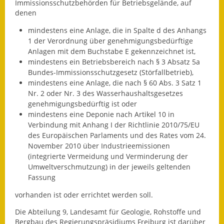
Immissionsschutzbehörden für Betriebsgelände, auf
denen
Ausweichfahrplan
Buslinie 168
mindestens eine Anlage, die in Spalte d des Anhangs
1 der Verordnung über genehmigungsbedürftige
Stellenausschreibungen
Anlagen mit dem Buchstabe E gekennzeichnet ist,
mindestens ein Betriebsbereich nach § 3 Absatz 5a
Bundes-Immissionsschutzgesetz (Störfallbetrieb),
Zahlen und Fakten
mindestens eine Anlage, die nach § 60 Abs. 3 Satz 1
Nr. 2 oder Nr. 3 des Wasserhaushaltsgesetzes
Rathaus
genehmigungsbedürftig ist oder
mindestens eine Deponie nach Artikel 10 in
Bauhof Notzingen
Verbindung mit Anhang I der Richtlinie 2010/75/EU
des Europäischen Parlaments und des Rates vom 24.
Behördenadressen
November 2010 über Industrieemissionen
(integrierte Vermeidung und Verminderung der
Beratungsstellen im
Umweltverschmutzung) in der jeweils geltenden
Landkreis
Fassung
vorhanden ist oder errichtet werden soll.
Dienstleistungen
Die Abteilung 9, Landesamt für Geologie, Rohstoffe und
Formulare
Bergbau des Regierungspräsidiums Freiburg ist darüber