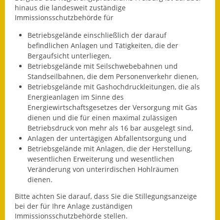
hinaus die landesweit zuständige
Fundbehörde
Immissionsschutzbehörde für
Betriebsgelände einschließlich der darauf
Gemeinderat
befindlichen Anlagen und Tätigkeiten, die der
Bergaufsicht unterliegen,
Sitzungsberichte 2015
Betriebsgelände mit Seilschwebebahnen und
Standseilbahnen, die dem Personenverkehr dienen,
Sitzungsberichte 2016
Betriebsgelände mit Gashochdruckleitungen, die als
Energieanlagen im Sinne des
Sitzungsberichte 2017
Energiewirtschaftsgesetzes der Versorgung mit Gas
dienen und die für einen maximal zulässigen
Sitzungsberichte 2018
Betriebsdruck von mehr als 16 bar ausgelegt sind,
Anlagen der untertägigen Abfallentsorgung und
Sitzungsberichte 2019
Betriebsgelände mit Anlagen, die der Herstellung,
wesentlichen Erweiterung und wesentlichen
Sitzungsberichte 2020
Veränderung von unterirdischen Hohlräumen
dienen.
Gemeindeverwaltung
Bitte achten Sie darauf, dass Sie die Stillegungsanzeige
bei der für Ihre Anlage zuständigen
Haushalt & Finanzen
Immissionsschutzbehörde stellen.