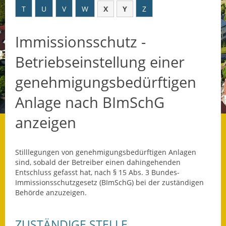
T
U
V
W
X
Y
Z
Datenschutz
Immissionsschutz -
Datenschutz im
Steueramt
Betriebseinstellung einer
Gebärdensprache
genehmigungsbedürftigen
Geschichte und
Anlage nach BImSchG
Gegenwart
anzeigen
Was die Alten noch
wussten!
Stilllegungen von genehmigungsbedürftigen Anlagen
Wagner-Werkstatt
sind, sobald der Betreiber einen dahingehenden
Entschluss gefasst hat, nach § 15 Abs. 3 Bundes-
Immissionsschutzgesetz (BImSchG) bei der zuständigen
Informationsbroschüre
Behörde anzuzeigen.
Lärmaktionsplan
ZUSTÄNDIGE STELLE