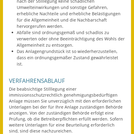
nach der Stilllegung keine schädlichen
Umwelteinwirkungen und sonstige Gefahren,
Wahlen
erhebliche Nachteile und erhebliche Belästigungen
für die Allgemeinheit und die Nachbarschaft
Was erledige ich wo?
hervorgerufen werden.
Abfälle sind ordnungsgemäß und schadlos zu
Leben
verwerten oder ohne Beeinträchtigung des Wohls der
Allgemeinheit zu entsorgen.
Bauen und Wohnen
Das Anlagengrundstück ist so wiederherzustellen,
dass ein ordnungsgemäßer Zustand gewährleistet
Baugebiete & Bauplätze
ist.
Bauwasser/Wasser/Abwasser
VERFAHRENSABLAUF
Bebauungspläne
Die beabsichtige Stilllegung einer
immissionsschutzrechtlich genehmigungsbedürftigen
Bodenrichtwerte
Anlage müssen Sie unverzüglich mit den erforderlichen
Unterlagen bei der für Ihre Anlage zuständigen Behörde
anzeigen. Von der zuständigen Behörde erfolgt eine
Flächennutzungsplan
Prüfung, ob die Betreiberpflichten erfüllt werden.
Sofern
weitere Unterlagen für eine Beurteilung erforderlich
Gerätehütten
sind, sind diese nachzureichen.