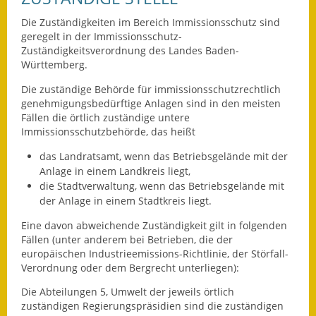
Leichte Sprache
Die Zuständigkeiten im Bereich Immissionsschutz sind
Infos in Leichter Sprache
geregelt in der Immissionsschutz-
Zuständigkeitsverordnung des Landes Baden-
Mitteilungsblatt
Württemberg.
Die zuständige Behörde für immissionsschutzrechtlich
Nachhaltigkeitsbericht
genehmigungsbedürftige Anlagen sind in den meisten
Fällen die örtlich zuständige untere
Notfallplanung
Immissionsschutzbehörde, das heißt
das Landratsamt, wenn das Betriebsgelände mit der
Ortsplan
Anlage in einem Landkreis liegt,
die Stadtverwaltung, wenn das Betriebsgelände mit
Schadensmeldung
der Anlage in einem Stadtkreis liegt.
Straßenbau
Eine davon abweichende Zuständigkeit gilt in folgenden
Fällen (unter anderem bei Betrieben, die der
Landesstraße
europäischen Industrieemissions-Richtlinie, der Störfall-
Verordnung oder dem Bergrecht unterliegen):
Kreisstraße
Die Abteilungen 5, Umwelt der jeweils örtlich
zuständigen Regierungspräsidien sind die zuständigen
Umleitungsplan