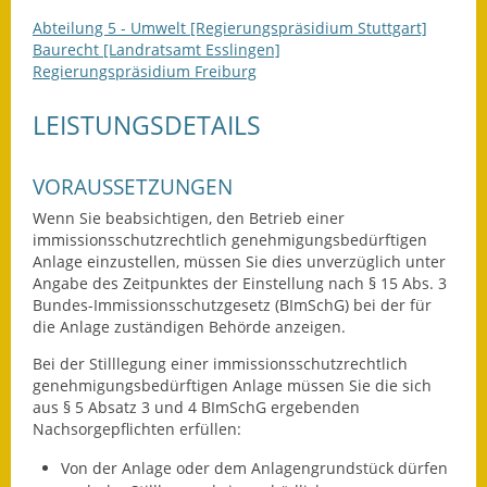
Eröffnungsbilanz
Abteilung 5 - Umwelt [Regierungspräsidium Stuttgart]
Baurecht [Landratsamt Esslingen]
Getrennte
Regierungspräsidium Freiburg
Abwassergebühr
LEISTUNGSDETAILS
Grundsteuerreform
VORAUSSETZUNGEN
Haushaltspläne
Wenn Sie beabsichtigen, den Betrieb einer
Jahresabschlüsse
immissionsschutzrechtlich genehmigungsbedürftigen
Anlage einzustellen, müssen Sie dies unverzüglich unter
Wasserversorgung
Angabe des Zeitpunktes der Einstellung nach § 15 Abs. 3
Bundes-Immissionsschutzgesetz (BImSchG) bei der für
Heiraten in Notzingen
die Anlage zuständigen
Behörde anzeigen.
Bei der Stilllegung einer immissionsschutzrechtlich
Mitarbeiter
genehmigungsbedürftigen Anlage müssen Sie die sich
aus § 5 Absatz 3 und 4 BImSchG ergebenden
Notruftafel
Nachsorgepflichten erfüllen:
Von der Anlage oder dem Anlagengrundstück dürfen
Ortsrecht