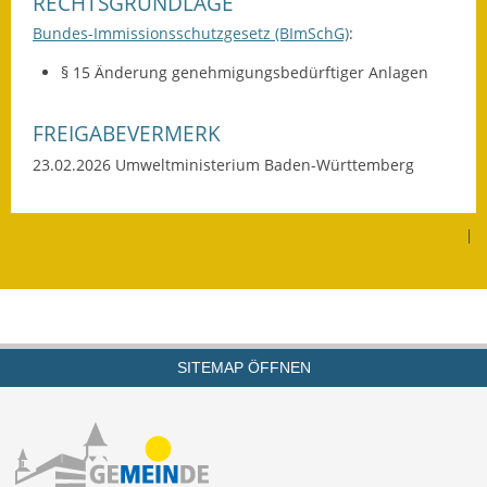
RECHTSGRUNDLAGE
Termine &
Bundes-Immissionsschutzgesetz (BImSchG)
:
Veranstaltungen
§ 15 Änderung genehmigungsbedürftiger Anlagen
Vereine
FREIGABEVERMERK
Wirtschaft
23.02.2026
Umweltministerium Baden-Württemberg
Ausschreibung von
Baumaßnahmen
|
Firmenliste
SITEMAP ÖFFNEN