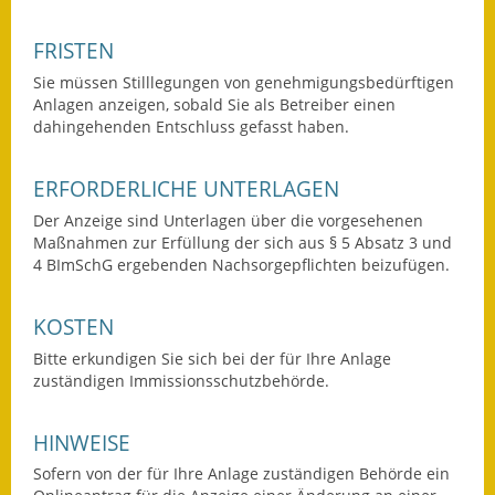
Gutachterausschuss
FRISTEN
Landessanierungsprogramm
Sie müssen Stilllegungen von genehmigungsbedürftigen
Anlagen anzeigen, sobald Sie als Betreiber einen
Mietspiegel
dahingehenden Entschluss gefasst haben.
Rückstausicherung von
ERFORDERLICHE UNTERLAGEN
Gebäuden
Der Anzeige sind Unterlagen über die vorgesehenen
Hochwassergefahrenkarte
Maßnahmen zur Erfüllung der sich aus § 5 Absatz 3 und
4 BImSchG ergebenden Nachsorgepflichten beizufügen
.
Gemeindehalle und
Bürgerhaus
KOSTEN
Grundschule &
Bitte erkundigen Sie sich bei der für Ihre Anlage
Kernzeitbetreuung
zuständigen Immissionsschutzbehörde.
Integration und Asyl
HINWEISE
Sofern von der für Ihre Anlage zuständigen Behörde ein
Bevölkerungsschutz