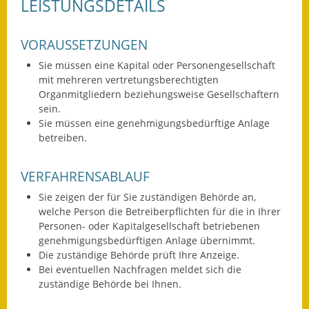
LEISTUNGSDETAILS
Wahlen
VORAUSSETZUNGEN
Was erledige ich wo?
Sie müssen eine Kapital oder Personengesellschaft
mit mehreren vertretungsberechtigten
Leben
Organmitgliedern beziehungsweise Gesellschaftern
sein.
Bauen und Wohnen
Sie müssen eine genehmigungsbedürftige Anlage
betreiben.
Baugebiete & Bauplätze
Bauwasser/Wasser/Abwasser
VERFAHRENSABLAUF
Sie zeigen der für Sie zuständigen Behörde an,
Bebauungspläne
welche Person die Betreiberpflichten für die in Ihrer
Personen- oder Kapitalgesellschaft betriebenen
Bodenrichtwerte
genehmigungsbedürftigen Anlage übernimmt.
Die zuständige Behörde prüft Ihre Anzeige.
Flächennutzungsplan
Bei eventuellen Nachfragen meldet sich die
zuständige Behörde bei Ihnen.
Gerätehütten