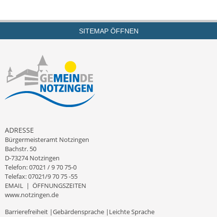
Termine &
Veranstaltungen
SITEMAP ÖFFNEN
Vereine
Wirtschaft
Ausschreibung von
Baumaßnahmen
Firmenliste
ADRESSE
Bürgermeisteramt Notzingen
Bachstr. 50
D-73274 Notzingen
Telefon: 07021 / 9 70 75-0
Telefax: 07021/9 70 75 -55
EMAIL
|
ÖFFNUNGSZEITEN
www.notzingen.de
Barrierefreiheit
|
Gebärdensprache
|
Leichte Sprache