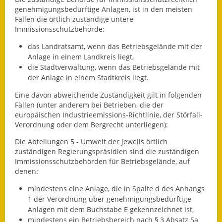
genehmigungsbedürftige Anlagen, ist in den meisten
Ausweichfahrplan
Fällen die örtlich zuständige untere
Buslinie 168
Immissionsschutzbehörde:
das Landratsamt, wenn das Betriebsgelände mit der
Stellenausschreibungen
Anlage in einem Landkreis liegt,
die Stadtverwaltung, wenn das Betriebsgelände mit
Zahlen und Fakten
der Anlage in einem Stadtkreis liegt.
Rathaus
Eine davon abweichende Zuständigkeit gilt in folgenden
Fällen (unter anderem bei Betrieben, die der
europäischen Industrieemissions-Richtlinie, der Störfall-
Bauhof Notzingen
Verordnung oder dem Bergrecht unterliegen):
Behördenadressen
Die Abteilungen 5 - Umwelt der jeweils örtlich
zuständigen Regierungspräsidien sind die zuständigen
Beratungsstellen im
Immissionsschutzbehörden für Betriebsgelände, auf
denen:
Landkreis
mindestens eine Anlage, die in Spalte d des Anhangs
Dienstleistungen
1 der Verordnung über genehmigungsbedürftige
Anlagen mit dem Buchstabe E gekennzeichnet ist,
Formulare
mindestens ein Betriebsbereich nach § 3 Absatz 5a