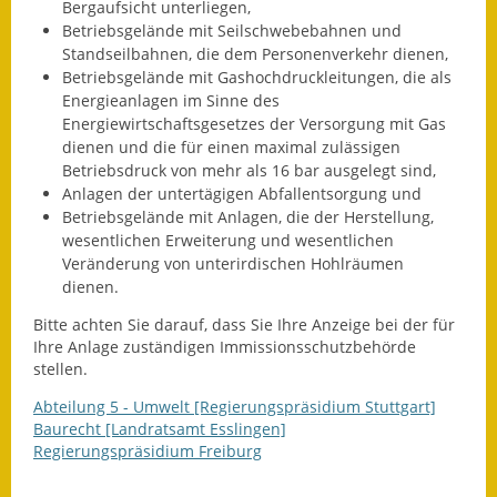
Bergaufsicht unterliegen,
Eröffnungsbilanz
Betriebsgelände mit Seilschwebebahnen und
Standseilbahnen, die dem Personenverkehr dienen,
Getrennte
Betriebsgelände mit Gashochdruckleitungen, die als
Abwassergebühr
Energieanlagen im Sinne des
Energiewirtschaftsgesetzes der Versorgung mit Gas
Grundsteuerreform
dienen und die für einen maximal zulässigen
Betriebsdruck von mehr als 16 bar ausgelegt sind,
Haushaltspläne
Anlagen der untertägigen Abfallentsorgung und
Betriebsgelände mit Anlagen, die der Herstellung,
Jahresabschlüsse
wesentlichen Erweiterung und wesentlichen
Veränderung von unterirdischen Hohlräumen
Wasserversorgung
dienen.
Bitte achten Sie darauf, dass Sie Ihre Anzeige bei der für
Heiraten in Notzingen
Ihre Anlage zuständigen Immissionsschutzbehörde
stellen.
Mitarbeiter
Abteilung 5 - Umwelt [Regierungspräsidium Stuttgart]
Baurecht [Landratsamt Esslingen]
Notruftafel
Regierungspräsidium Freiburg
Ortsrecht