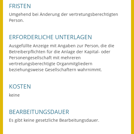
FRISTEN
Gutachterausschuss
Umgehend bei Änderung der vertretungsberechtigten
Landessanierungsprogramm
Person.
Mietspiegel
ERFORDERLICHE UNTERLAGEN
Rückstausicherung von
Ausgefüllte Anzeige mit Angaben zur Person, die die
Gebäuden
Betreiberpflichten für die Anlage der Kapital- oder
Personengesellschaft mit mehreren
Hochwassergefahrenkarte
vertretungsberechtigte Organmitgliedern
beziehungsweise Gesellschaftern wahrnimmt.
Gemeindehalle und
Bürgerhaus
KOSTEN
keine
Grundschule &
Kernzeitbetreuung
BEARBEITUNGSDAUER
Integration und Asyl
Es gibt keine gesetzliche Bearbeitungsdauer.
Bevölkerungsschutz