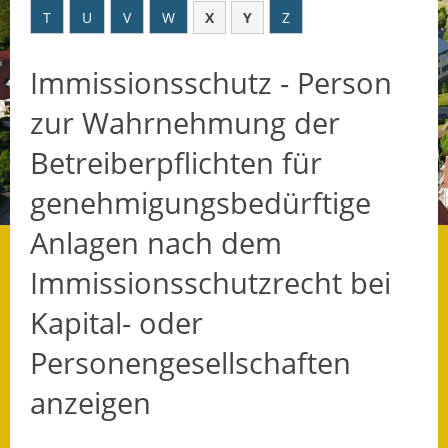
T
U
V
W
X
Y
Z
Datenschutz
Immissionsschutz - Person
Datenschutz im
Steueramt
zur Wahrnehmung der
Gebärdensprache
Betreiberpflichten für
Geschichte und
genehmigungsbedürftige
Gegenwart
Anlagen nach dem
Was die Alten noch
Immissionsschutzrecht bei
wussten!
Kapital- oder
Wagner-Werkstatt
Personengesellschaften
Informationsbroschüre
anzeigen
Lärmaktionsplan