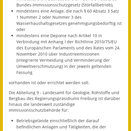
Bundes-Immissionsschutzgesetz (Störfallbetrieb),
Fundbehörde
mindestens eine Anlage, die nach § 60 Absatz 3 Satz
1 Nummer 2 oder Nummer 3 des
Gemeinderat
Wasserhaushaltsgesetzes genehmigungsbedürftig ist
oder
Sitzungsberichte 2015
mindestens eine Deponie nach Artikel 10 in
Verbindung mit Anhang I der Richtlinie 2010/75/EU
Sitzungsberichte 2016
des Europäischen Parlaments und des Rates vom 24.
November 2010 über Industrieemissionen
Sitzungsberichte 2017
(integrierte Vermeidung und Verminderung der
Umweltverschmutzung) in der jeweils geltenden
Fassung
Sitzungsberichte 2018
vorhanden ist oder errichtet werden soll.
Sitzungsberichte 2019
Die Abteilung 9 - Landesamt für Geologie, Rohstoffe und
Sitzungsberichte 2020
Bergbau des Regierungspräsidiums Freiburg ist darüber
hinaus die landesweit zuständige
Immissionsschutzbehörde für:
Gemeindeverwaltung
Betriebsgelände einschließlich der darauf
Haushalt & Finanzen
befindlichen Anlagen und Tätigkeiten, die der