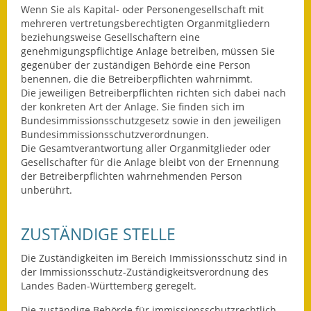
Leichte Sprache
Wenn Sie als Kapital- oder Personengesellschaft mit
mehreren vertretungsberechtigten Organmitgliedern
Infos in Leichter Sprache
beziehungsweise Gesellschaftern eine
genehmigungspflichtige Anlage betreiben, müssen Sie
Mitteilungsblatt
gegenüber der zuständigen Behörde eine Person
benennen, die die Betreiberpflichten wahrnimmt.
Die jeweiligen Betreiberpflichten richten sich dabei nach
Nachhaltigkeitsbericht
der konkreten Art der Anlage. Sie finden sich im
Bundesimmissionsschutzgesetz sowie in den jeweiligen
Notfallplanung
Bundesimmissionsschutzverordnungen.
Die Gesamtverantwortung aller Organmitglieder oder
Ortsplan
Gesellschafter für die Anlage bleibt von der Ernennung
der Betreiberpflichten wahrnehmenden Person
Schadensmeldung
unberührt.
Straßenbau
ZUSTÄNDIGE STELLE
Landesstraße
Die Zuständigkeiten im Bereich Immissionsschutz sind in
der Immissionsschutz-Zuständigkeitsverordnung des
Kreisstraße
Landes Baden-Württemberg geregelt.
Umleitungsplan
Die zuständige Behörde für immissionsschutzrechtlich