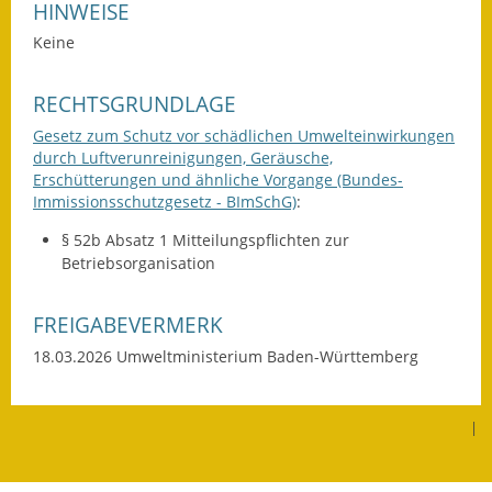
HINWEISE
Kinderbetreuung
Keine
Nahverkehr
RECHTSGRUNDLAGE
Ver- & Entsorgung
Gesetz zum Schutz vor schädlichen Umwelteinwirkungen
durch Luftverunreinigungen, Geräusche,
Breitbandausbau
Erschütterungen und ähnliche Vorgange (Bundes-
Immissionsschutzgesetz - BImSchG)
:
Klimaschutzagentur
§ 52b Absatz 1 Mitteilungspflichten zur
Betriebsorganisation
Freizeit
FREIGABEVERMERK
Feuerwehr
18.03.2026
Umweltministerium Baden-Württemberg
Freizeit- & Sportstätten
Gesundheit & Soziales
|
Kirchen