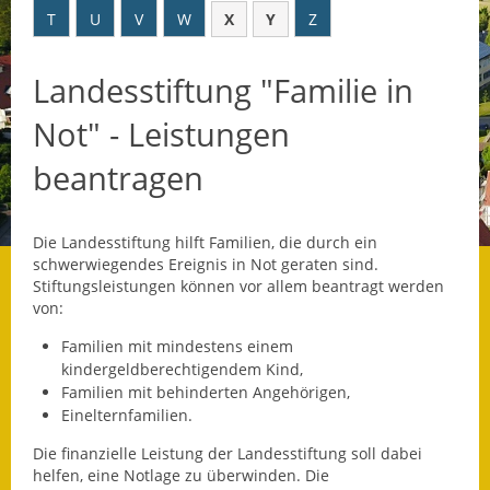
T
U
V
W
X
Y
Z
Datenschutz
Landesstiftung "Familie in
Datenschutz im
Steueramt
Not" - Leistungen
Gebärdensprache
beantragen
Geschichte und
Gegenwart
Die Landesstiftung hilft Familien, die durch ein
schwerwiegendes Ereignis in Not geraten sind.
Was die Alten noch
Stiftungsleistungen können vor allem beantragt werden
wussten!
von:
Familien mit mindestens einem
Wagner-Werkstatt
kindergeldberechtigendem Kind,
Familien mit behinderten Angehörigen,
Informationsbroschüre
Einelternfamilien.
Lärmaktionsplan
Die finanzielle Leistung der Landesstiftung soll
dabei
helfen, eine
Notlage zu überwinden. Die