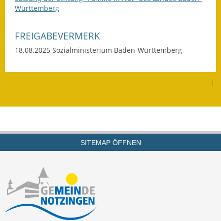
Württemberg
Wahlen
FREIGABEVERMERK
Was erledige ich wo?
18.08.2025
Sozialministerium Baden-Württemberg
Leben
Bauen und Wohnen
|
Baugebiete & Bauplätze
Bauwasser/Wasser/Abwasser
SITEMAP ÖFFNEN
Bebauungspläne
Bodenrichtwerte
Flächennutzungsplan
Gerätehütten