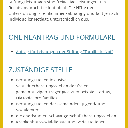
Leichte Sprache
Stiftungsleistungen sind freiwillige Leistungen. Ein
Rechtsanspruch besteht nicht. Die Höhe der
Infos in Leichter Sprache
Unterstützung ist einkommensabhängig und fällt je nach
individueller Notlage unterschiedlich aus.
Mitteilungsblatt
ONLINEANTRAG UND FORMULARE
Nachhaltigkeitsbericht
Notfallplanung
Antrag für Leistungen der Stiftung "Familie in Not"
Ortsplan
ZUSTÄNDIGE STELLE
Schadensmeldung
Beratungsstellen inklusive
Schuldnerberatungsstellen der freien
Straßenbau
gemeinnützigen Träger (wie zum Beispiel Caritas,
Diakonie, pro familia).
Landesstraße
Beratungsstellen der Gemeinden, Jugend- und
Sozialämter
Kreisstraße
die anerkannten Schwangerschaftsberatungsstellen
Krankenhaussozialdienste und Sozialstationen
Umleitungsplan