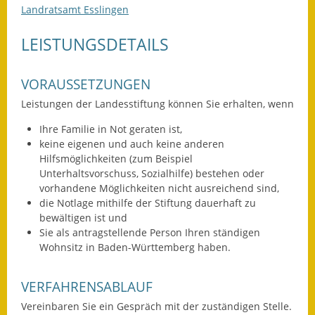
Landratsamt Esslingen
Ausweichfahrplan
LEISTUNGSDETAILS
Buslinie 168
Stellenausschreibungen
VORAUSSETZUNGEN
Zahlen und Fakten
Leistungen der Landesstiftung können Sie erhalten, wenn
Ihre Familie in Not geraten ist,
Rathaus
keine eigenen und auch keine anderen
Hilfsmöglichkeiten (zum Beispiel
Bauhof Notzingen
Unterhaltsvorschuss, Sozialhilfe) bestehen oder
vorhandene Möglichkeiten nicht ausreichend sind,
Behördenadressen
die Notlage mithilfe der Stiftung dauerhaft zu
bewältigen ist und
Beratungsstellen im
Sie als antragstellende Person Ihren ständigen
Landkreis
Wohnsitz in Baden-Württemberg haben.
Dienstleistungen
VERFAHRENSABLAUF
Formulare
Vereinbaren Sie ein Gespräch mit der zuständigen Stelle.