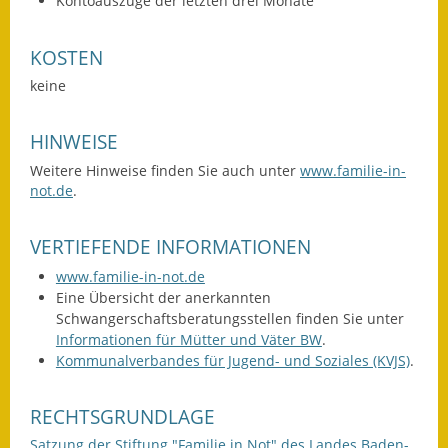
Kontoauszüge der letzten drei Monate
Eröffnungsbilanz
KOSTEN
Getrennte
Abwassergebühr
keine
Grundsteuerreform
HINWEISE
Haushaltspläne
Weitere Hinweise finden Sie auch unter
www.familie-in-
not.de
.
Jahresabschlüsse
VERTIEFENDE INFORMATIONEN
Wasserversorgung
www.familie-in-not.de
Eine Übersicht der anerkannten
Heiraten in Notzingen
Schwangerschaftsberatungsstellen finden Sie unter
Informationen für Mütter und Väter BW
.
Mitarbeiter
Kommunalverbandes für Jugend- und Soziales (KVJS)
.
Notruftafel
RECHTSGRUNDLAGE
Ortsrecht
Satzung der Stiftung "Familie in Not" des Landes Baden-