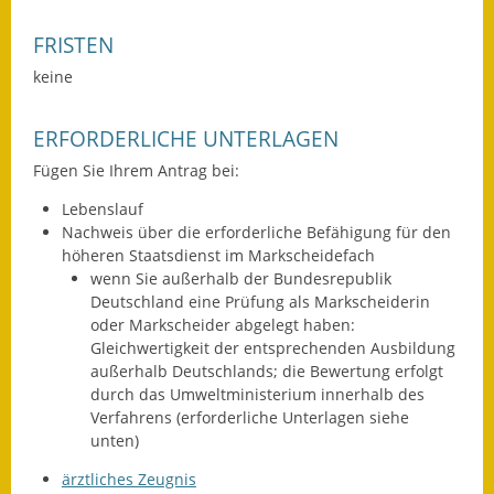
Wahlen
FRISTEN
keine
Was erledige ich wo?
Leben
ERFORDERLICHE UNTERLAGEN
Fügen Sie Ihrem Antrag bei:
Bauen und Wohnen
Lebenslauf
Baugebiete & Bauplätze
Nachweis über die erforderliche Befähigung für den
höheren Staatsdienst im Markscheidefach
Bauwasser/Wasser/Abwasser
wenn Sie außerhalb der Bundesrepublik
Deutschland eine Prüfung als Markscheiderin
Bebauungspläne
oder Markscheider abgelegt haben:
Gleichwertigkeit der entsprechenden Ausbildung
Bodenrichtwerte
außerhalb Deutschlands; die Bewertung erfolgt
durch das Umweltministerium innerhalb des
Verfahrens (erforderliche Unterlagen siehe
Flächennutzungsplan
unten)
Gerätehütten
ärztliches Zeugnis