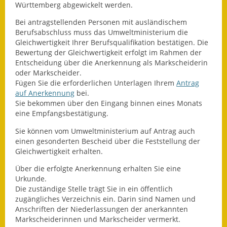
Württemberg abgewickelt werden.
Eröffnungsbilanz
Bei antragstellenden Personen mit ausländischem
Getrennte
Berufsabschluss muss das Umweltministerium die
Abwassergebühr
Gleichwertigkeit Ihrer Berufsqualifikation bestätigen. Die
Bewertung der Gleichwertigkeit erfolgt im Rahmen der
Entscheidung über die Anerkennung als Markscheiderin
Grundsteuerreform
oder Markscheider.
Fügen Sie die erforderlichen Unterlagen Ihrem
Antrag
Haushaltspläne
auf Anerkennung
bei.
Sie bekommen über den Eingang binnen eines Monats
Jahresabschlüsse
eine Empfangsbestätigung.
Wasserversorgung
Sie können vom Umweltministerium auf Antrag auch
einen gesonderten Bescheid über die Feststellung der
Gleichwertigkeit erhalten.
Heiraten in Notzingen
Über die erfolgte Anerkennung erhalten Sie eine
Mitarbeiter
Urkunde.
Die zuständige Stelle trägt Sie in ein öffentlich
Notruftafel
zugängliches Verzeichnis ein. Darin sind Namen und
Anschriften der Niederlassungen der
anerkannten
Ortsrecht
Markscheiderinnen und Markscheider vermerkt.