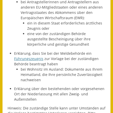
bei Antragstellerinnen und Antragstellern aus
Gutachterausschuss
anderen EU-Mitgliedstaaten oder eines anderen
Vertragsstaates des Abkommens über den
Landessanierungsprogramm
Europäischen Wirtschaftsraum (EWR):
ein in diesem Staat erforderliches ärztliches
Mietspiegel
Zeugnis oder
eine von der zuständigen Behörde
Rückstausicherung von
ausgestellte Bescheinigung über ihre
Gebäuden
körperliche und geistige Gesundheit
Erklärung, dass Sie bei der Meldebehörde ein
Hochwassergefahrenkarte
Führungszeugnis
zur Vorlage bei der zuständigen
Behörde beantragt haben
Gemeindehalle und
bei Wohnsitz im Ausland: Dokumente aus Ihrem
Bürgerhaus
Heimatland, die Ihre persönliche Zuverlässigkeit
nachweisen
Grundschule &
Kernzeitbetreuung
Erklärung über den bestehenden oder vorgesehenen
Ort der Niederlassung mit allen Zweig- und
Integration und Asyl
Außenstellen
Hinweis: Die zuständige Stelle kann unter Umständen auf
Bevölkerungsschutz