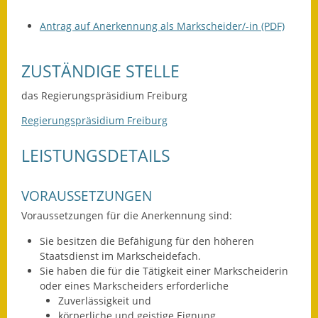
Leichte Sprache
Antrag auf Anerkennung als Markscheider/-in (PDF)
Infos in Leichter Sprache
Mitteilungsblatt
ZUSTÄNDIGE STELLE
Nachhaltigkeitsbericht
das Regierungspräsidium Freiburg
Regierungspräsidium Freiburg
Notfallplanung
LEISTUNGSDETAILS
Ortsplan
Schadensmeldung
VORAUSSETZUNGEN
Voraussetzungen für die Anerkennung sind:
Straßenbau
Sie besitzen die Befähigung für den höheren
Landesstraße
Staatsdienst im Markscheidefach.
Sie haben die für die Tätigkeit einer Markscheiderin
Kreisstraße
oder eines Markscheiders erforderliche
Zuverlässigkeit und
Umleitungsplan
körperliche und geistige Eignung.