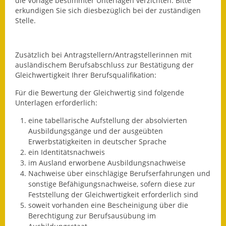
die Vorlage bestimmter Unterlagen verzichten. Bitte
erkundigen Sie sich diesbezüglich bei der zuständigen
Kinderbetreuung
Stelle.
Nahverkehr
Zusätzlich bei Antragstellern/Antragstellerinnen mit
Ver- & Entsorgung
ausländischem Berufsabschluss zur Bestätigung der
Gleichwertigkeit Ihrer Berufsqualifikation:
Breitbandausbau
Für die Bewertung der Gleichwertig sind folgende
Unterlagen erforderlich:
Klimaschutzagentur
eine tabellarische Aufstellung der absolvierten
Freizeit
Ausbildungsgänge und der ausgeübten
Erwerbstätigkeiten in deutscher Sprache
Feuerwehr
ein Identitätsnachweis
im Ausland erworbene Ausbildungsnachweise
Freizeit- & Sportstätten
Nachweise über einschlägige Berufserfahrungen und
sonstige Befähigungsnachweise, sofern diese zur
Gesundheit & Soziales
Feststellung der Gleichwertigkeit erforderlich sind
soweit vorhanden eine Bescheinigung über die
Berechtigung zur Berufsausübung im
Kirchen