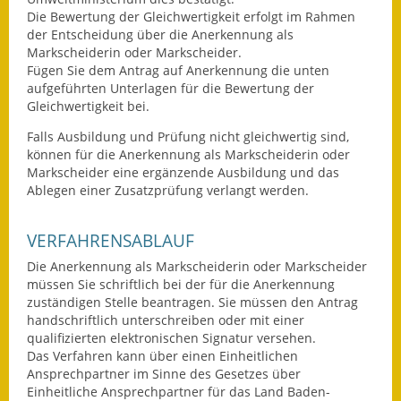
Die Bewertung der Gleichwertigkeit erfolgt im Rahmen
Fundbehörde
der Entscheidung über die Anerkennung als
Markscheiderin oder Markscheider.
Gemeinderat
Fügen Sie dem Antrag auf Anerkennung die unten
aufgeführten Unterlagen für die Bewertung der
Gleichwertigkeit bei.
Sitzungsberichte 2015
Falls Ausbildung und Prüfung nicht gleichwertig sind,
Sitzungsberichte 2016
können für die Anerkennung als Markscheiderin
oder
Markscheider eine ergänzende Ausbildung und das
Sitzungsberichte 2017
Ablegen einer Zusatzprüfung verlangt werden.
Sitzungsberichte 2018
VERFAHRENSABLAUF
Sitzungsberichte 2019
Die Anerkennung als Markscheiderin oder Markscheider
müssen Sie schriftlich bei der für die Anerkennung
Sitzungsberichte 2020
zuständigen Stelle beantragen. Sie müssen den Antrag
handschriftlich unterschreiben oder mit einer
qualifizierten elektronischen Signatur versehen.
Gemeindeverwaltung
Das Verfahren kann über einen Einheitlichen
Ansprechpartner im Sinne des Gesetzes über
Haushalt & Finanzen
Einheitliche Ansprechpartner für das Land Baden-