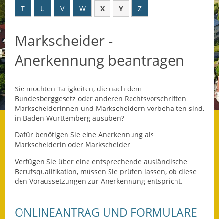
T
U
V
W
X
Y
Z
Datenschutz
Markscheider -
Datenschutz im
Steueramt
Anerkennung beantragen
Gebärdensprache
Sie möchten Tätigkeiten, die nach dem
Geschichte und
Bundesberggesetz oder anderen Rechtsvorschriften
Gegenwart
Markscheiderinnen und Markscheidern vorbehalten sind,
in Baden-Württemberg ausüben?
Was die Alten noch
wussten!
Dafür benötigen Sie eine Anerkennung als
Markscheiderin oder Markscheider.
Wagner-Werkstatt
Verfügen Sie über eine entsprechende ausländische
Berufsqualifikation, müssen Sie prüfen lassen, ob diese
Informationsbroschüre
den Voraussetzungen zur Anerkennung entspricht.
Lärmaktionsplan
ONLINEANTRAG UND FORMULARE