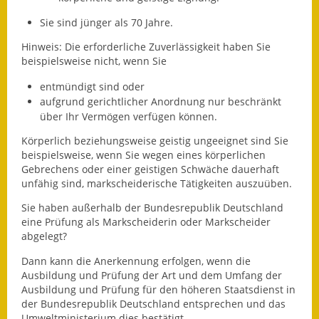
Sie sind jünger als 70 Jahre.
Ausweichfahrplan
Buslinie 168
Hinweis:
Die erforderliche Zuverlässigkeit haben Sie
beispielsweise nicht, wenn Sie
Stellenausschreibungen
entmündigt sind oder
aufgrund gerichtlicher Anordnung nur beschränkt
Zahlen und Fakten
über Ihr Vermögen verfügen können.
Rathaus
Körperlich beziehungsweise geistig ungeeignet sind Sie
beispiel
s
weise, wenn Sie wegen eines körperlichen
Bauhof Notzingen
Gebrechens oder einer geistigen Schwäche dauerhaft
unfähig sind, markscheiderische Tätigkeiten auszuüben.
Behördenadressen
Sie haben außerhalb der Bundesrepublik Deutschland
eine Prüfung als Markscheiderin oder Markscheider
Beratungsstellen im
abgelegt?
Landkreis
Dann kann die Anerkennung erfolgen, wenn die
Ausbildung und Prüfung der Art und dem Umfang der
Dienstleistungen
Ausbildung und Prüfung für den höheren Staatsdienst in
der Bundesrepublik Deutschland entsprechen und das
Formulare
Umweltministerium dies bestätigt.