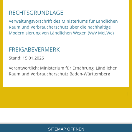
Gutachterausschuss
RECHTSGRUNDLAGE
Landessanierungsprogramm
Verwaltungsvorschrift des Ministeriums für Ländlichen
Raum und Verbraucherschutz über die nachhaltige
Mietspiegel
Modernisierung von Ländlichen Wegen (VwV MoLWe)
Rückstausicherung von
FREIGABEVERMERK
Gebäuden
Stand: 15.01.2026
Hochwassergefahrenkarte
Verantwortlich: Ministerium für Ernährung, Ländlichen
Raum und Verbraucherschutz Baden-Württemberg
Gemeindehalle und
Bürgerhaus
|
Grundschule &
Kernzeitbetreuung
Integration und Asyl
Bevölkerungsschutz
SITEMAP ÖFFNEN