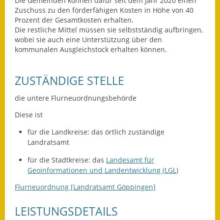
Die Gemeinden können dafür seit dem Jahr 2020 einen
Leichte Sprache
Zuschuss zu den förderfähigen Kosten in Höhe von 40
Prozent der Gesamtkosten erhalten.
Infos in Leichter Sprache
Die restliche Mittel müssen sie selbstständig aufbringen,
wobei sie auch eine Unterstützung über den
Mitteilungsblatt
kommunalen Ausgleichstock erhalten können.
Nachhaltigkeitsbericht
ZUSTÄNDIGE STELLE
Notfallplanung
die untere Flurneuordnungsbehörde
Ortsplan
Diese ist
Schadensmeldung
für die Landkreise: das örtlich zuständige
Landratsamt
Straßenbau
für die Stadtkreise: das
Landesamt für
Geoinformationen und Landentwicklung (LGL)
Landesstraße
Flurneuordnung [Landratsamt Göppingen]
Kreisstraße
LEISTUNGSDETAILS
Umleitungsplan