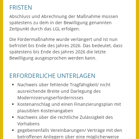
Eröffnungsbilanz
FRISTEN
Abschluss und Abrechnung der Maßnahme müssen
Getrennte
spätestens zu dem in der Bewilligung genannten
Abwassergebühr
Zeitpunkt durch das LGL erfolgen.
Grundsteuerreform
Die Fördermaßnahme wurde verlängert und ist nun
befristet bis Ende des Jahres 2026. Das bedeutet, dass
spätestens bis Ende des Jahres 2026 die letzte
Haushaltspläne
Bewilligung ausgesprochen werden kann.
Jahresabschlüsse
ERFORDERLICHE UNTERLAGEN
Wasserversorgung
Nachweis über fehlende Tragfähigkeit/ nicht
ausreichende Breite und Darlegung des
Heiraten in Notzingen
Modernisierungserfordernisses
Kostenanschlag und einen Finanzierungsplan mit
Mitarbeiter
plausiblen Kostenangaben
Nachweis über die rechtliche Zulässigkeit des
Notruftafel
Vorhabens
gegebenenfalls Vereinbarungen/ Verträge mit den
Ortsrecht
betroffenen Anliegern über eine möglicherweise