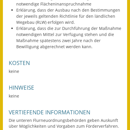
notwendige Flächeninanspruchnahme
Wahlen
Erklärung, dass der Ausbau nach den Bestimmungen
der jeweils geltenden Richtlinie für den ländlichen
Was erledige ich wo?
Wegebau (RLW) erfolgen wird.
Erklärung, dass die zur Durchführung der Maßnahme
Leben
notwendigen Mittel zur Verfügung stehen und die
Maßnahme spätestens zwei Jahre nach der
Bewilligung abgerechnet werden kann.
Bauen und Wohnen
Baugebiete & Bauplätze
KOSTEN
keine
Bauwasser/Wasser/Abwasser
Bebauungspläne
HINWEISE
keine
Bodenrichtwerte
Flächennutzungsplan
VERTIEFENDE INFORMATIONEN
Die unteren Flurneuordnungsbehörden geben Auskunft
Gerätehütten
über Möglichkeiten und Vorgaben zum Förderverfahren.