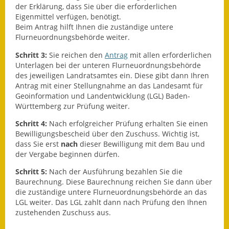
der Erklärung, dass Sie über die erforderlichen
Fundbehörde
Eigenmittel verfügen, benötigt.
Beim Antrag hilft Ihnen die zuständige untere
Flurneuordnungsbehörde weiter.
Gemeinderat
Schritt 3:
Sie reichen den
Antrag
mit allen erforderlichen
Sitzungsberichte 2015
Unterlagen bei der unteren Flurneuordnungsbehörde
des jeweiligen Landratsamtes ein. Diese gibt dann Ihren
Sitzungsberichte 2016
Antrag mit einer Stellungnahme an das Landesamt für
Geoinformation und Landentwicklung (LGL) Baden-
Sitzungsberichte 2017
Württemberg zur Prüfung weiter.
Schritt 4:
Nach erfolgreicher Prüfung erhalten Sie einen
Sitzungsberichte 2018
Bewilligungsbescheid über den Zuschuss. Wichtig ist,
dass Sie erst
nach
dieser Bewilligung mit dem Bau und
Sitzungsberichte 2019
der Vergabe beginnen dürfen.
Sitzungsberichte 2020
Schritt 5:
Nach der Ausführung bezahlen Sie die
Baurechnung. Diese Baurechnung reichen Sie dann über
die zuständige untere Flurneuordnungsbehörde an das
Gemeindeverwaltung
LGL weiter. Das LGL zahlt dann nach Prüfung den Ihnen
zustehenden Zuschuss aus.
Haushalt & Finanzen