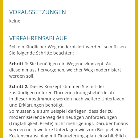
VORAUSSETZUNGEN
Ausweichfahrplan
Buslinie 168
keine
Stellenausschreibungen
VERFAHRENSABLAUF
Zahlen und Fakten
Soll ein ländlicher Weg modernisiert werden, so müssen
Sie folgende Schritte beachten:
Rathaus
Schritt 1:
Sie benötigen ein Wegenetzkonzept. Aus
diesem muss hervorgehen, welcher Weg modernisiert
Bauhof Notzingen
werden soll.
Behördenadressen
Schritt 2:
Dieses Konzept stimmen Sie mit der
zuständigen unteren Flurneuordnungsbehörde ab.
In dieser Abstimmung werden noch weitere Unterlagen
Beratungsstellen im
und Erklärungen benötigt.
Landkreis
So müssen Sie zum Beispiel darlegen, dass der zu
modernisierende Weg den heutigen Anforderungen
Dienstleistungen
(Tragfähigkeit, Breite) nicht mehr genügt. Darüber hinaus
werden noch weitere Unterlagen wie zum Beispiel ein
Formulare
Kostenvoranschlag mit Finanzierungsplan einschließlich