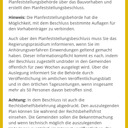
Planfeststellungsbehörde über das Bauvorhaben und
erstellt den Planfeststellungsbeschluss.
Wahlen
Hinweis:
Die Planfeststellungsbehörde hat die
Was erledige ich wo?
Möglichkeit, mit dem Beschluss bestimmte Auflagen für
den Vorhabenträger zu verbinden.
Leben
Auch über den Planfeststellungsbeschluss muss Sie das
Regierungspräsidium informieren, wenn Sie im
Bauen und Wohnen
Anhörungsverfahren Einwendungen geltend gemacht
haben. Dieser Informationspflicht kommt es nach, indem
Baugebiete & Bauplätze
der Beschluss zugestellt und/oder in den Gemeinden
öffentlich für zwei Wochen ausgelegt wird. Über die
Bauwasser/Wasser/Abwasser
Auslegung informiert Sie die Behörde durch
Veröffentlichung im amtlichen Veröffentlichungsblatt
Bebauungspläne
und in den örtlichen Tageszeitungen, wenn insgesamt
mehr als 50 Personen davon betroffen sind.
Bodenrichtwerte
Achtung:
In dem Beschluss ist auch die
Rechtsbehelfsbelehrung abgedruckt. Den auszulegenden
Flächennutzungsplan
Plan können Sie während der Rechtsbehelfsfrist
einsehen. Die Gemeinden sollen die Bekanntmachung
Gerätehütten
und wenn technisch möglich die auszulegenden