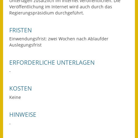
Unterlagen zusätzlich im Internet veröffentlichen. Die
Gutachterausschuss
Veröffentlichung im Internet wird auch durch das
Regierungspräsidium durchgeführt.
Landessanierungsprogramm
FRISTEN
Mietspiegel
Einwendungsfrist: zwei Wochen nach Ablaufder
Auslegungsfrist
Rückstausicherung von
Gebäuden
ERFORDERLICHE UNTERLAGEN
Hochwassergefahrenkarte
-
Gemeindehalle und
Bürgerhaus
KOSTEN
Keine
Grundschule &
Kernzeitbetreuung
HINWEISE
Integration und Asyl
-
Bevölkerungsschutz