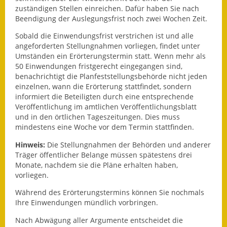
zuständigen Stellen einreichen. Dafür haben Sie nach
Eröffnungsbilanz
Beendigung der Auslegungsfrist noch zwei Wochen Zeit.
Getrennte
Sobald die Einwendungsfrist verstrichen ist und alle
Abwassergebühr
angeforderten Stellungnahmen vorliegen, findet unter
Umständen ein Erörterungstermin statt. Wenn mehr als
Grundsteuerreform
50 Einwendungen fristgerecht eingegangen sind,
benachrichtigt die Planfeststellungsbehörde nicht jeden
Haushaltspläne
einzelnen, wann die Erörterung stattfindet, sondern
informiert die Beteiligten durch eine entsprechende
Veröffentlichung im amtlichen Veröffentlichungsblatt
Jahresabschlüsse
und in den örtlichen Tageszeitungen. Dies muss
mindestens eine Woche vor dem Termin stattfinden.
Wasserversorgung
Hinweis:
Die Stellungnahmen der Behörden und anderer
Heiraten in Notzingen
Träger öffentlicher Belange müssen spätestens drei
Monate, nachdem sie die Pläne erhalten haben,
Mitarbeiter
vorliegen.
Während des Erörterungstermins können Sie nochmals
Notruftafel
Ihre Einwendungen mündlich vorbringen.
Ortsrecht
Nach Abwägung aller Argumente entscheidet die