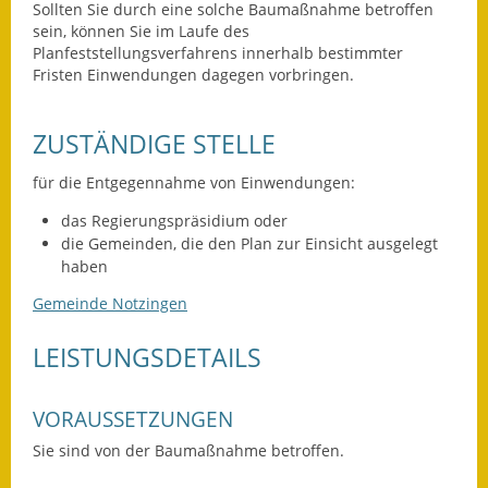
Sollten Sie durch eine solche Baumaßnahme betroffen
sein, können Sie im Laufe des
Ausweichfahrplan
Planfeststellungsverfahrens innerhalb bestimmter
Buslinie 168
Fristen Einwendungen dagegen vorbringen.
Stellenausschreibungen
ZUSTÄNDIGE STELLE
Zahlen und Fakten
für die Entgegennahme von Einwendungen:
Rathaus
das Regierungspräsidium oder
die Gemeinden, die den Plan zur Einsicht ausgelegt
Bauhof Notzingen
haben
Gemeinde Notzingen
Behördenadressen
LEISTUNGSDETAILS
Beratungsstellen im
Landkreis
VORAUSSETZUNGEN
Dienstleistungen
Sie sind von der Baumaßnahme betroffen.
Formulare