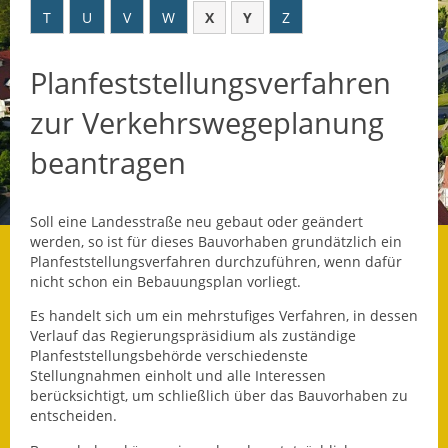
T
U
V
W
X
Y
Z
Datenschutz
Planfeststellungsverfahren
Datenschutz im
Steueramt
zur Verkehrswegeplanung
Gebärdensprache
beantragen
Geschichte und
Gegenwart
Soll eine Landesstraße neu gebaut oder geändert
werden, so ist für dieses Bauvorhaben grundätzlich ein
Was die Alten noch
Planfeststellungsverfahren durchzuführen, wenn dafür
wussten!
nicht schon ein Bebauungsplan vorliegt.
Es handelt sich um ein mehrstufiges Verfahren, in dessen
Wagner-Werkstatt
Verlauf das Regierungspräsidium als zuständige
Planfeststellungsbehörde verschiedenste
Informationsbroschüre
Stellungnahmen einholt und alle Interessen
berücksichtigt, um schließlich über das Bauvorhaben zu
Lärmaktionsplan
entscheiden.