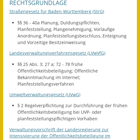
RECHTSGRUNDLAGE
Kinderbetreuung
Straßengesetz für Baden-Württemberg (StrG)
§§ 36 - 40a
Planung, Duldungspflichten,
Nahverkehr
Planfeststellung, Plangenehmigung, Vorläufige
Anordnung, Planfeststellungsbeschluss, Enteignung
Ver- & Entsorgung
und Vorzeitige Besitzeinweisung
Breitbandausbau
Landesverwaltungsverfahrensgesetz (LVwVfG)
§§ 25 Abs. 3; 27 a; 72 - 78
frühe
Klimaschutzagentur
Öffentlichkeitsbeteiligung; Öffentliche
Bekanntmachung im Internet;
Freizeit
Planfeststellungsverfahren
Feuerwehr
Umweltverwaltungsgesetz (UVwG)
§ 2
Regelverpflichtung zur Durchführung der frühen
Freizeit- & Sportstätten
Öffentlichkeitsbeteiligung bei UVP- oder
planfeststellungspflichtigen Vorhaben
Gesundheit & Soziales
Verwaltungsvorschrift der Landesregierung zur
Kirchen
Intensivierung der Öffentlichkeitsbeteiligung im