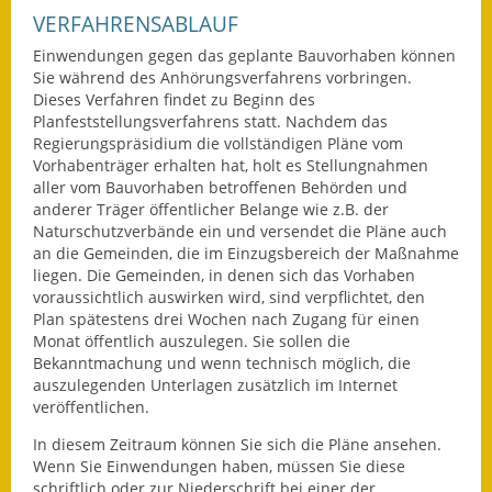
VERFAHRENSABLAUF
Fundbehörde
Einwendungen gegen das geplante Bauvorhaben können
Sie während des Anhörungsverfahrens vorbringen.
Gemeinderat
Dieses Verfahren findet zu Beginn des
Planfeststellungsverfahrens statt. Nachdem das
Sitzungsberichte 2015
Regierungspräsidium die vollständigen Pläne vom
Vorhabenträger erhalten hat, holt es Stellungnahmen
Sitzungsberichte 2016
aller vom Bauvorhaben betroffenen Behörden und
anderer Träger öffentlicher Belange wie z.B. der
Sitzungsberichte 2017
Naturschutzverbände ein und versendet die Pläne auch
an die Gemeinden, die im Einzugsbereich der Maßnahme
Sitzungsberichte 2018
liegen. Die Gemeinden, in denen sich das Vorhaben
voraussichtlich auswirken wird, sind verpflichtet, den
Plan spätestens drei Wochen nach Zugang für einen
Sitzungsberichte 2019
Monat öffentlich auszulegen. Sie sollen die
Bekanntmachung und wenn technisch möglich, die
Sitzungsberichte 2020
auszulegenden Unterlagen zusätzlich im Internet
veröffentlichen.
Gemeindeverwaltung
In diesem Zeitraum können Sie sich die Pläne ansehen.
Haushalt & Finanzen
Wenn Sie Einwendungen haben, müssen Sie diese
schriftlich oder zur Niederschrift bei einer der