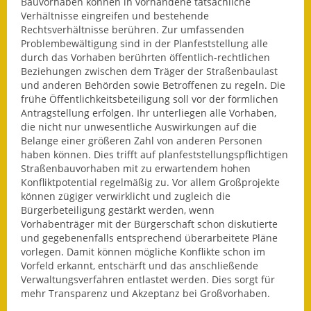
Leichte Sprache
Bauvorhaben können in vorhandene tatsächliche
Verhältnisse eingreifen und bestehende
Rechtsverhältnisse berühren. Zur umfassenden
Infos in Leichter Sprache
Problembewältigung sind in der Planfeststellung alle
durch das Vorhaben berührten öffentlich-rechtlichen
Mitteilungsblatt
Beziehungen zwischen dem Träger der Straßenbaulast
und anderen Behörden sowie Betroffenen zu regeln. Die
Nachhaltigkeitsbericht
frühe Öffentlichkeitsbeteiligung soll vor der förmlichen
Antragstellung erfolgen. Ihr unterliegen alle Vorhaben,
Notfallplanung
die nicht nur unwesentliche Auswirkungen auf die
Belange einer größeren Zahl von anderen Personen
haben können. Dies trifft auf planfeststellungspflichtigen
Ortsplan
Straßenbauvorhaben mit zu erwartendem hohen
Konfliktpotential regelmäßig zu. Vor allem Großprojekte
Schadensmeldung
können zügiger verwirklicht und zugleich die
Bürgerbeteiligung gestärkt werden, wenn
Straßenbau
Vorhabenträger mit der Bürgerschaft schon diskutierte
und gegebenenfalls entsprechend überarbeitete Pläne
Landesstraße
vorlegen. Damit können mögliche Konflikte schon im
Vorfeld erkannt, entschärft und das anschließende
Kreisstraße
Verwaltungsverfahren entlastet werden. Dies sorgt für
mehr Transparenz und Akzeptanz bei Großvorhaben.
Umleitungsplan