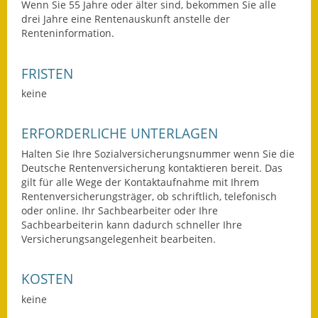
Wenn Sie 55 Jahre oder älter sind, bekommen Sie alle
Eröffnungsbilanz
drei Jahre eine Rentenauskunft anstelle der
Renteninformation.
Getrennte
Abwassergebühr
FRISTEN
Grundsteuerreform
keine
Haushaltspläne
ERFORDERLICHE UNTERLAGEN
Jahresabschlüsse
Halten Sie Ihre Sozialversicherungsnummer wenn Sie die
Deutsche Rentenversicherung kontaktieren bereit. Das
Wasserversorgung
gilt für alle Wege der Kontaktaufnahme mit Ihrem
Rentenversicherungsträger, ob schriftlich, telefonisch
oder online. Ihr Sachbearbeiter oder Ihre
Heiraten in Notzingen
Sachbearbeiterin kann dadurch schneller Ihre
Versicherungsangelegenheit bearbeiten.
Mitarbeiter
Notruftafel
KOSTEN
keine
Ortsrecht