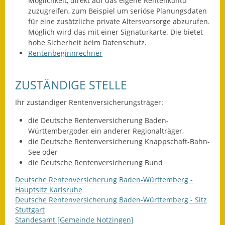
Möglichkeit, direkt auf das eigene Rentenkonto
zuzugreifen, zum Beispiel um seriöse Planungsdaten
Ausweichfahrplan
für eine zusätzliche private Altersvorsorge abzurufen.
Buslinie 168
Möglich wird das mit einer Signaturkarte. Die bietet
hohe Sicherheit beim Datenschutz.
Stellenausschreibungen
Rentenbeginnrechner
Zahlen und Fakten
ZUSTÄNDIGE STELLE
Rathaus
Ihr zuständiger Rentenversicherungsträger:
Bauhof Notzingen
die Deutsche Rentenversicherung Baden-
Württembergoder ein anderer Regionalträger,
Behördenadressen
die Deutsche Rentenversicherung Knappschaft-Bahn-
See oder
die Deutsche Rentenversicherung Bund
Beratungsstellen im
Landkreis
Deutsche Rentenversicherung Baden-Württemberg -
Hauptsitz Karlsruhe
Dienstleistungen
Deutsche Rentenversicherung Baden-Württemberg - Sitz
Stuttgart
Formulare
Standesamt [Gemeinde Notzingen]