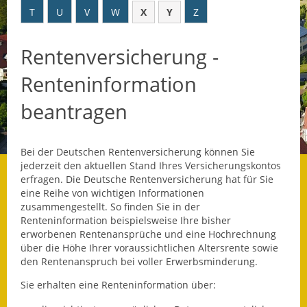
T
U
V
W
X
Y
Z
Datenschutz
Rentenversicherung -
Datenschutz im
Steueramt
Renteninformation
Gebärdensprache
beantragen
Geschichte und
Gegenwart
Bei der Deutschen Rentenversicherung können Sie
jederzeit den aktuellen Stand Ihres Versicherungskontos
Was die Alten noch
erfragen. Die Deutsche Rentenversicherung hat für Sie
wussten!
eine Reihe von wichtigen Informationen
zusammengestellt. So finden Sie in der
Wagner-Werkstatt
Renteninformation beispielsweise Ihre bisher
erworbenen Rentenansprüche und eine Hochrechnung
über die Höhe Ihrer voraussichtlichen Altersrente sowie
Informationsbroschüre
den Rentenanspruch bei voller Erwerbsminderung.
Lärmaktionsplan
Sie erhalten eine Renteninformation über: