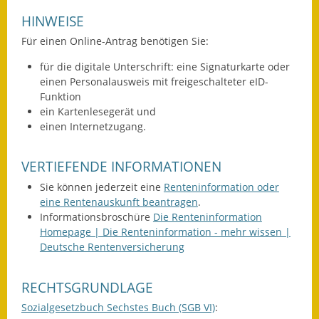
HINWEISE
Wahlen
Für einen Online-Antrag benötigen Sie:
Was erledige ich wo?
für die digitale Unterschrift: eine Signaturkarte oder
einen Personalausweis mit freigeschalteter eID-
Leben
Funktion
ein Kartenlesegerät und
Bauen und Wohnen
einen Internetzugang.
Baugebiete & Bauplätze
VERTIEFENDE INFORMATIONEN
Bauwasser/Wasser/Abwasser
Sie können jederzeit eine
Renteninformation oder
eine Rentenauskunft beantragen
.
Bebauungspläne
Informationsbroschüre
Die Renteninformation
Homepage | Die Renteninformation - mehr wissen |
Bodenrichtwerte
Deutsche Rentenversicherung
Flächennutzungsplan
RECHTSGRUNDLAGE
Gerätehütten
Sozialgesetzbuch Sechstes Buch (SGB VI)
: