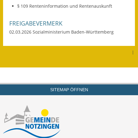
Gutachterausschuss
§ 109 Renteninformation und Rentenauskunft
Landessanierungsprogramm
FREIGABEVERMERK
Mietspiegel
02.03.2026
Sozialministerium Baden-Württemberg
Rückstausicherung von
Gebäuden
|
Hochwassergefahrenkarte
Gemeindehalle und
Bürgerhaus
SITEMAP ÖFFNEN
Grundschule &
Kernzeitbetreuung
Integration und Asyl
Bevölkerungsschutz