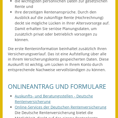
Leichte Sprache
die wichtigsten persönlichen Daten zur gesetzlichen
Rente und
Ihre derzeitigen Rentenansprüche.
Durch den
Infos in Leichter Sprache
Ausblick auf die zukünftige Rente (Hochrechnung)
deckt sie mögliche Lücken in Ihrer Altersvorsorge auf.
Mitteilungsblatt
Damit erhalten Sie seriöse Planungsdaten, um
zusätzlich privat oder betrieblich vorsorgen zu
Nachhaltigkeitsbericht
können.
Notfallplanung
Die erste Renteninformation beinhaltet zusätzlich Ihren
Versicherungsverlauf. Das ist eine Aufstellung über alle
Ortsplan
in Ihrem Versicherungskonto gespeicherten Daten. Diese
Auskunft ist wichtig, um Lücken in Ihrem Konto durch
entsprechende Nachweise vervollständigen zu können.
Schadensmeldung
Straßenbau
ONLINEANTRAG UND FORMULARE
Landesstraße
Auskunfts- und Beratungsstellen - Deutsche
Rentenversicherung
Kreisstraße
Online-Services der Deutschen Rentenversicherung
Die Deutsche Rentenversicherung bietet die
Umleitungsplan