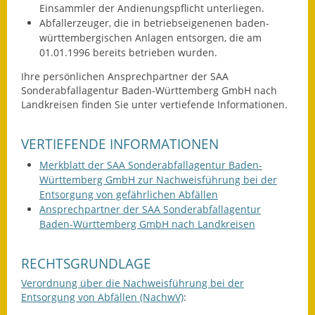
Einsammler der Andienungspflicht unterliegen.
Kinderbetreuung
Abfallerzeuger, die in betriebseigenenen baden-
württembergischen Anlagen entsorgen, die am
Nahverkehr
01.01.1996 bereits betrieben wurden.
Ihre persönlichen Ansprechpartner der SAA
Ver- & Entsorgung
Sonderabfallagentur Baden-Württemberg GmbH nach
Landkreisen finden Sie unter vertiefende Informationen.
Breitbandausbau
VERTIEFENDE INFORMATIONEN
Klimaschutzagentur
Merkblatt der SAA Sonderabfallagentur Baden-
Freizeit
Württemberg GmbH zur Nachweisführung bei der
Entsorgung von gefährlichen Abfällen
Feuerwehr
Ansprechpartner der SAA Sonderabfallagentur
Baden-Württemberg GmbH nach Landkreisen
Freizeit- & Sportstätten
RECHTSGRUNDLAGE
Gesundheit & Soziales
Verordnung über die Nachweisführung bei der
Entsorgung von Abfällen (NachwV)
:
Kirchen