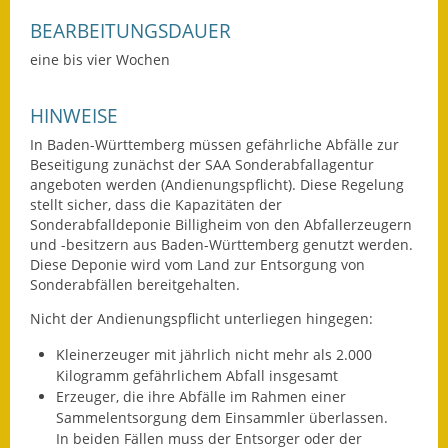
Gutachterausschuss
BEARBEITUNGSDAUER
eine bis vier Wochen
Landessanierungsprogramm
Mietspiegel
HINWEISE
In Baden-Württemberg müssen gefährliche Abfälle zur
Rückstausicherung von
Beseitigung
zunächst der SAA Sonderabfallagentur
Gebäuden
angeboten werden
(Andienungspflicht). Diese Regelung
stellt sicher, dass die Kapazitäten der
Hochwassergefahrenkarte
Sonderabfalldeponie Billigheim von den Abfallerzeugern
und -besitzern aus Baden-Württemberg genutzt werden.
Gemeindehalle und
Diese Deponie wird vom Land zur Entsorgung von
Bürgerhaus
Sonderabfällen bereitgehalten.
Nicht der Andienungspflicht unterliegen hingegen:
Grundschule &
Kernzeitbetreuung
Kleinerzeuger mit jährlich nicht mehr als 2.000
Kilogramm gefährlichem Abfall insgesamt
Integration und Asyl
Erzeuger, die ihre Abfälle im Rahmen einer
Sammelentsorgung dem Einsammler überlassen.
Bevölkerungsschutz
In beiden Fällen muss der Entsorger oder der