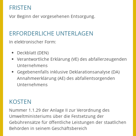
FRISTEN
Wahlen
Vor Beginn der vorgesehenen Entsorgung.
Was erledige ich wo?
ERFORDERLICHE UNTERLAGEN
Leben
In elektronischer Form:
Bauen und Wohnen
Deckblatt (DEN)
Verantwortliche Erklärung (VE) des abfallerzeugenden
Baugebiete & Bauplätze
Unternehmens
Gegebenenfalls inklusive Deklarationsanalyse (DA)
Bauwasser/Wasser/Abwasser
Annahmeerklärung (AE) des abfallentsorgenden
Unternehmens
Bebauungspläne
KOSTEN
Bodenrichtwerte
Nummer 1.1.29 der Anlage II zur Verordnung des
Flächennutzungsplan
Umweltministeriums über die Festsetzung der
Gebührensätze für öffentliche Leistungen der staatlichen
Gerätehütten
Behörden in seinem Geschäftsbereich