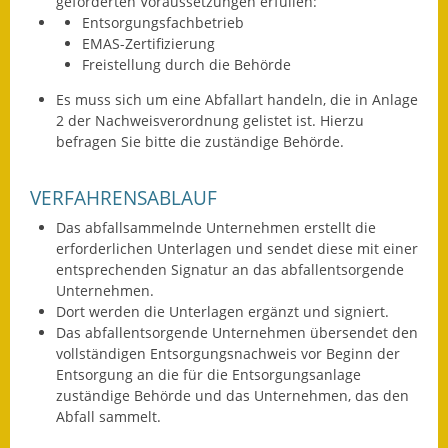
geforderten Voraussetzungen erfüllen:
Eröffnungsbilanz
Entsorgungsfachbetrieb
EMAS-Zertifizierung
Getrennte
Freistellung durch die Behörde
Abwassergebühr
Es muss sich um eine Abfallart handeln, die in Anlage
2 der Nachweisverordnung gelistet ist. Hierzu
Grundsteuerreform
befragen Sie bitte die zuständige Behörde.
Haushaltspläne
VERFAHRENSABLAUF
Jahresabschlüsse
Das abfallsammelnde Unternehmen erstellt die
erforderlichen Unterlagen und sendet diese mit einer
Wasserversorgung
entsprechenden Signatur an das abfallentsorgende
Unternehmen.
Heiraten in Notzingen
Dort werden die Unterlagen ergänzt und signiert.
Das abfallentsorgende Unternehmen übersendet den
Mitarbeiter
vollständigen Entsorgungsnachweis vor Beginn der
Entsorgung an die für die Entsorgungsanlage
Notruftafel
zuständige Behörde und das Unternehmen, das den
Abfall sammelt.
Ortsrecht