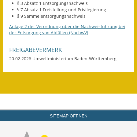
§ 3 Absatz 1 Entsorgungsnachweis
Termine &
§ 7 Absatz 1 Freistellung und Privilegierung
Veranstaltungen
§ 9 Sammelentsorgungsnachweis
Anlage 2 der
Verordnung über die Nachweisführung bei
Vereine
der Entsorgung von Abfällen (NachwV)
Wirtschaft
FREIGABEVERMERK
Ausschreibung von
20.02.2026 Umweltministerium Baden-Württemberg
Baumaßnahmen
Firmenliste
|
SITEMAP ÖFFNEN