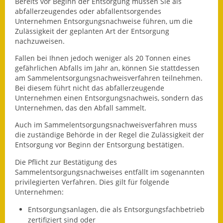
Leichte Sprache
Bereits vor Beginn der Entsorgung müssen Sie als
abfallerzeugendes oder abfallentsorgendes
Unternehmen Entsorgungsnachweise führen, um die
Infos in Leichter Sprache
Zulässigkeit der geplanten Art der Entsorgung
nachzuweisen.
Mitteilungsblatt
Fallen bei Ihnen jedoch weniger als 20 Tonnen eines
Nachhaltigkeitsbericht
gefährlichen Abfalls im Jahr an, können Sie stattdessen
am Sammelentsorgungsnachweisverfahren teilnehmen.
Bei diesem führt nicht das abfallerzeugende
Notfallplanung
Unternehmen einen Entsorgungsnachweis, sondern das
Unternehmen, das den Abfall sammelt.
Ortsplan
Auch im Sammelentsorgungsnachweisverfahren muss
Schadensmeldung
die zuständige Behörde in der Regel die Zulässigkeit der
Entsorgung vor Beginn der Entsorgung bestätigen.
Straßenbau
Die Pflicht zur Bestätigung des
Sammelentsorgungsnachweises entfällt im sogenannten
Landesstraße
privilegierten Verfahren. Dies gilt für folgende
Unternehmen:
Kreisstraße
Entsorgungsanlagen, die als Entsorgungsfachbetrieb
Umleitungsplan
zertifiziert sind oder