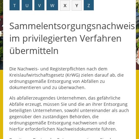
T
U
V
W
X
Y
Z
Datenschutz
Sammelentsorgungsnachweis
Datenschutz im
Steueramt
im privilegierten Verfahren
Gebärdensprache
übermitteln
Geschichte und
Gegenwart
Die Nachweis- und Registerpflichten nach dem
Kreislaufwirtschaftsgesetz (KrWG) zielen darauf ab, die
Was die Alten noch
ordnungsgemäße Entsorgung von Abfällen zu
wussten!
dokumentieren und zu überwachen.
Als abfallerzeugendes Unternehmen, das gefährliche
Wagner-Werkstatt
Abfälle erzeugt, müssen Sie und die an ihrer Entsorgung
beteiligten Unternehmen, sowohl untereinander als auch
Informationsbroschüre
gegenüber den zuständigen Behörden, die
ordnungsgemäße Entsorgung nachweisen und die
Lärmaktionsplan
hierfür erforderlichen Nachweisdokumente führen.