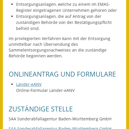
Entsorgungsanlagen, welche zu einem im EMAS-
Register eingetragenen Unternehmen gehören oder
Ausweichfahrplan
Entsorgungsanlagen, die auf Antrag von der
Buslinie 168
zuständigen Behörde von der Bestätigungspflicht
befreit sind.
Stellenausschreibungen
Im privilegierten Verfahren kann mit der Entsorgung
Zahlen und Fakten
unmittelbar nach Übersendung des
Sammelentsorgungsnachweises an die zuständige
Rathaus
Behörde begonnen werden.
Bauhof Notzingen
ONLINEANTRAG UND FORMULARE
Behördenadressen
Länder-eANV
Online-Formular Länder-eANV
Beratungsstellen im
Landkreis
ZUSTÄNDIGE STELLE
Dienstleistungen
SAA Sonderabfallagentur Baden-Württemberg GmbH
Formulare
SAA Sonderabfallagentur Baden-Württemberg GmbH