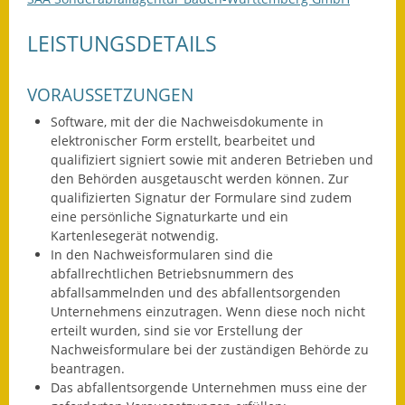
Fundbehörde
LEISTUNGSDETAILS
Gemeinderat
VORAUSSETZUNGEN
Sitzungsberichte 2015
Software, mit der die Nachweisdokumente in
elektronischer Form erstellt, bearbeitet und
Sitzungsberichte 2016
qualifiziert signiert sowie mit anderen Betrieben und
den Behörden ausgetauscht werden können. Zur
Sitzungsberichte 2017
qualifizierten Signatur der Formulare sind zudem
eine persönliche Signaturkarte und ein
Sitzungsberichte 2018
Kartenlesegerät notwendig.
In den Nachweisformularen sind die
Sitzungsberichte 2019
abfallrechtlichen Betriebsnummern des
abfallsammelnden und des abfallentsorgenden
Sitzungsberichte 2020
Unternehmens einzutragen. Wenn diese noch nicht
erteilt wurden, sind sie vor Erstellung der
Gemeindeverwaltung
Nachweisformulare bei der zuständigen Behörde zu
beantragen.
Haushalt & Finanzen
Das abfallentsorgende Unternehmen muss eine der