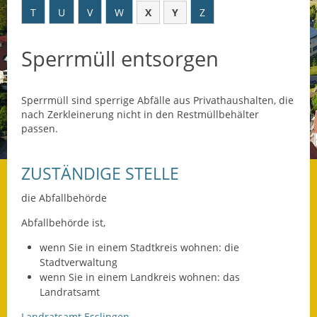
T
U
V
W
X
Y
Z
Datenschutz
Sperrmüll entsorgen
Datenschutz im
Steueramt
Sperrmüll sind sperrige Abfälle aus Privathaushalten, die
Gebärdensprache
nach Zerkleinerung nicht in den Restmüllbehälter
passen.
Geschichte und
Gegenwart
ZUSTÄNDIGE STELLE
Was die Alten noch
wussten!
die Abfallbehörde
Abfallbehörde ist,
Wagner-Werkstatt
wenn Sie in einem Stadtkreis wohnen: die
Informationsbroschüre
Stadtverwaltung
wenn Sie in einem Landkreis wohnen: das
Lärmaktionsplan
Landratsamt
Landratsamt Esslingen