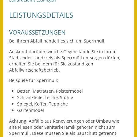
Leichte Sprache
LEISTUNGSDETAILS
Infos in Leichter Sprache
Mitteilungsblatt
VORAUSSETZUNGEN
Bei Ihrem Abfall handelt es sich um Sperrmüll.
Nachhaltigkeitsbericht
Auskunft darüber, welche Gegenstände Sie in Ihrem
Notfallplanung
Stadt- oder Landkreis als Sperrmüll entsorgen dürfen,
erhalten Sie bei dem für Sie zuständigen
Ortsplan
Abfallwirtschaftsbetrieb.
Beispiele für Sperrmüll:
Schadensmeldung
Betten, Matratzen, Polstermöbel
Straßenbau
Schrankteile, Tische, Stühle
Spiegel, Koffer, Teppiche
Landesstraße
Gartenmöbel
Achtung: Abfälle aus Renovierungen oder Umbau wie
Kreisstraße
alte Fliesen oder Sanitärkeramik gehören nicht zum
Sperrmüll. Diese müssen Sie als Bauschutt getrennt
Umleitungsplan