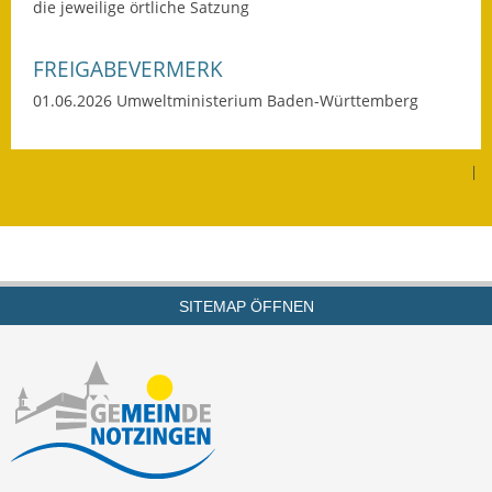
die jeweilige örtliche Satzung
Eröffnungsbilanz
FREIGABEVERMERK
Getrennte
Abwassergebühr
01.06.2026 Umweltministerium Baden-Württemberg
Grundsteuerreform
|
Haushaltspläne
Jahresabschlüsse
Wasserversorgung
SITEMAP ÖFFNEN
Heiraten in Notzingen
Mitarbeiter
Notruftafel
Ortsrecht