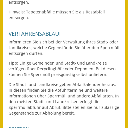
entsorgen.
Ausweichfahrplan
Hinweis: Tapetenabfälle müssen Sie als Restabfall
Buslinie 168
entsorgen.
Stellenausschreibungen
VERFAHRENSABLAUF
Zahlen und Fakten
Informieren Sie sich bei der Verwaltung Ihres Stadt- oder
Landkreises, welche Gegenstände Sie über den Sperrmüll
entsorgen dürfen.
Rathaus
Tipp: Einige Gemeinden und Stadt- und Landkreise
Bauhof Notzingen
verfügen über Recyclinghöfe oder Deponien. Bei diesen
können Sie Sperrmüll preisgünstig selbst anliefern.
Behördenadressen
Die Stadt- und Landkreise geben Abfallkalender heraus.
In diesen finden Sie die Abfuhrtermine und weitere
Beratungsstellen im
Informationen über Sperrmüll und andere Abfallarten.
In
Landkreis
den meisten Stadt- und Landkreisen erfolgt die
Sperrmüllabfuhr auf Abruf. Bitte
stellen Sie nur zulässige
Dienstleistungen
Gegenstände zur Abholung bereit.
Formulare