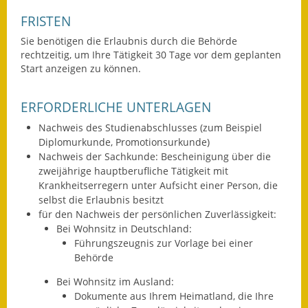
FRISTEN
Wahlen
Sie benötigen die Erlaubnis durch die Behörde
Was erledige ich wo?
rechtzeitig, um Ihre Tätigkeit 30 Tage vor dem geplanten
Start anzeigen zu können.
Leben
ERFORDERLICHE UNTERLAGEN
Bauen und Wohnen
Nachweis des Studienabschlusses (zum Beispiel
Baugebiete & Bauplätze
Diplomurkunde, Promotionsurkunde)
Nachweis der Sachkunde: Bescheinigung über die
zweijährige hauptberufliche Tätigkeit mit
Bauwasser/Wasser/Abwasser
Krankheitserregern unter Aufsicht einer Person, die
selbst die Erlaubnis besitzt
Bebauungspläne
für den Nachweis der persönlichen Zuverlässigkeit:
Bei Wohnsitz in Deutschland:
Bodenrichtwerte
Führungszeugnis zur Vorlage bei einer
Behörde
Flächennutzungsplan
Bei Wohnsitz im Ausland:
Gerätehütten
Dokumente aus Ihrem Heimatland, die Ihre