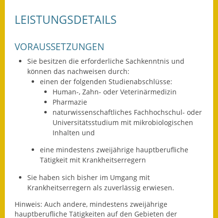
Fundbehörde
LEISTUNGSDETAILS
Gemeinderat
VORAUSSETZUNGEN
Sitzungsberichte 2015
Sie besitzen die erforderliche Sachkenntnis
und
können das nachweisen durch:
Sitzungsberichte 2016
einen der folgenden Studienabschlüsse:
Human-, Zahn- oder Veterinärmedizin
Sitzungsberichte 2017
Pharmazie
naturwissenschaftliches Fachhochschul-
oder
Sitzungsberichte 2018
Universitätsstudium mit mikrobiologischen
Inhalten und
Sitzungsberichte 2019
eine mindestens zweijährige hauptberufliche
Tätigkeit mit Krankheitserregern
Sitzungsberichte 2020
Sie haben sich bisher im Umgang mit
Gemeindeverwaltung
Krankheitserregern als zuverlässig erwiesen.
Hinweis:
Auch andere, mindestens zweijährige
Haushalt & Finanzen
hauptberufliche Tätigkeiten auf den Gebieten der