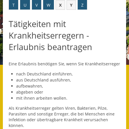
T
U
V
W
X
Y
Z
Datenschutz
Tätigkeiten mit
Datenschutz im
Steueramt
Krankheitserregern -
Gebärdensprache
Erlaubnis beantragen
Geschichte und
Gegenwart
Eine Erlaubnis benötigen Sie, wenn Sie Krankheitserreger
Was die Alten noch
nach Deutschland einführen,
wussten!
aus Deutschland ausführen,
aufbewahren,
Wagner-Werkstatt
abgeben oder
mit ihnen arbeiten wollen.
Informationsbroschüre
Als Krankheitserreger gelten Viren, Bakterien, Pilze,
Parasiten und sonstige Erreger, die bei Menschen eine
Lärmaktionsplan
Infektion oder übertragbare Krankheit verursachen
können.