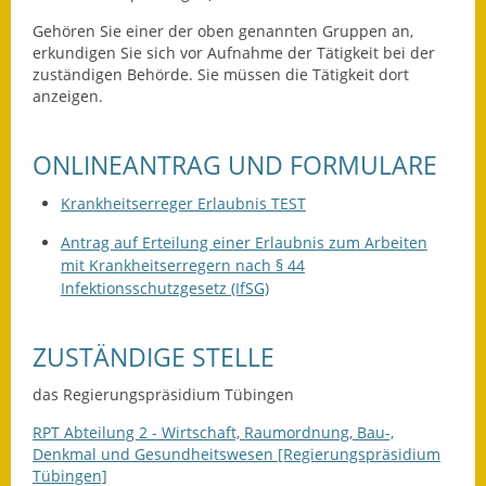
Gehören Sie einer der oben genannten Gruppen an,
Ausweichfahrplan
erkundigen Sie sich vor Aufnahme der Tätigkeit bei der
Buslinie 168
zuständigen Behörde. Sie müssen die Tätigkeit dort
anzeigen.
Stellenausschreibungen
ONLINEANTRAG UND FORMULARE
Zahlen und Fakten
Krankheitserreger Erlaubnis TEST
Rathaus
Antrag auf Erteilung einer Erlaubnis zum Arbeiten
Bauhof Notzingen
mit Krankheitserregern nach § 44
Infektionsschutzgesetz (IfSG)
Behördenadressen
ZUSTÄNDIGE STELLE
Beratungsstellen im
Landkreis
das Regierungspräsidium Tübingen
Dienstleistungen
RPT Abteilung 2 - Wirtschaft, Raumordnung, Bau-,
Denkmal und Gesundheitswesen [Regierungspräsidium
Formulare
Tübingen]