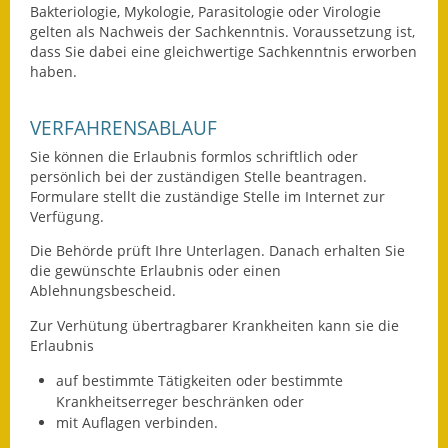
Bakteriologie, Mykologie, Parasitologie oder Virologie
Eröffnungsbilanz
gelten als Nachweis der Sachkenntnis. Voraussetzung ist,
dass Sie dabei eine gleichwertige Sachkenntnis erworben
Getrennte
haben.
Abwassergebühr
VERFAHRENSABLAUF
Grundsteuerreform
Sie können die Erlaubnis formlos schriftlich oder
Haushaltspläne
persönlich bei der zuständigen Stelle beantragen.
Formulare stellt die zuständige Stelle im Internet zur
Jahresabschlüsse
Verfügung.
Die Behörde prüft Ihre Unterlagen. Danach erhalten Sie
Wasserversorgung
die gewünschte Erlaubnis oder einen
Ablehnungsbescheid.
Heiraten in Notzingen
Zur Verhütung übertragbarer Krankheiten kann sie die
Mitarbeiter
Erlaubnis
auf bestimmte Tätigkeiten oder bestimmte
Notruftafel
Krankheitserreger beschränken oder
mit Auflagen verbinden.
Ortsrecht