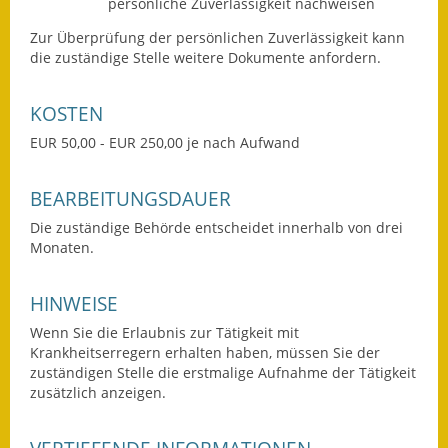
persönliche Zuverlässigkeit nachweisen
Gutachterausschuss
Zur Überprüfung der persönlichen Zuverlässigkeit kann
die zuständige Stelle weitere Dokumente anfordern.
Landessanierungsprogramm
Mietspiegel
KOSTEN
EUR 50,00 - EUR 250,00 je nach Aufwand
Rückstausicherung von
Gebäuden
BEARBEITUNGSDAUER
Hochwassergefahrenkarte
Die zuständige Behörde entscheidet innerhalb von drei
Monaten.
Gemeindehalle und
Bürgerhaus
HINWEISE
Grundschule &
Wenn Sie die Erlaubnis zur Tätigkeit mit
Kernzeitbetreuung
Krankheitserregern erhalten haben, müssen Sie der
zuständigen Stelle die erstmalige Aufnahme der Tätigkeit
Integration und Asyl
zusätzlich anzeigen.
Bevölkerungsschutz