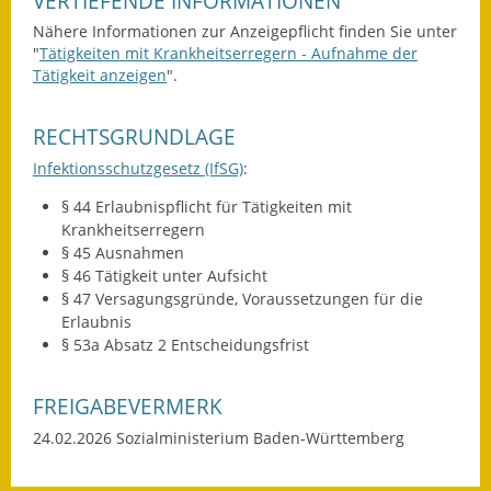
VERTIEFENDE INFORMATIONEN
Kinderbetreuung
Nähere Informationen zur Anzeigepflicht finden Sie unter
"
Tätigkeiten mit Krankheitserregern - Aufnahme der
Tätigkeit anzeigen
".
Nahverkehr
Ver- & Entsorgung
RECHTSGRUNDLAGE
Infektionsschutzgesetz (IfSG)
:
Breitbandausbau
§ 44 Erlaubnispflicht für Tätigkeiten mit
Klimaschutzagentur
Krankheitserregern
§ 45 Ausnahmen
Freizeit
§ 46 Tätigkeit unter Aufsicht
§ 47 Versagungsgründe, Voraussetzungen für die
Erlaubnis
Feuerwehr
§ 53a Absatz 2 Entscheidungsfrist
Freizeit- & Sportstätten
FREIGABEVERMERK
Gesundheit & Soziales
24.02.2026 Sozialministerium Baden-Württemberg
Kirchen