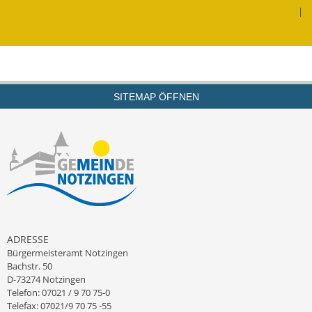
|
Termine &
Veranstaltungen
Vereine
Wirtschaft
SITEMAP ÖFFNEN
Ausschreibung von
Baumaßnahmen
Firmenliste
ADRESSE
Bürgermeisteramt Notzingen
Bachstr. 50
D-73274 Notzingen
Telefon: 07021 / 9 70 75-0
Telefax: 07021/9 70 75 -55