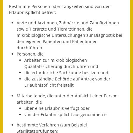
Leichte Sprache
Bestimmte Personen oder Tätigkeiten sind von der
Erlaubnispflicht befreit:
Infos in Leichter Sprache
Ärzte und Ärztinnen, Zahnärzte und Zahnärztinnen
Mitteilungsblatt
sowie Tierärzte und Tierärztinnen, die
mikrobiologische Untersuchungen zur Diagnostik bei
Nachhaltigkeitsbericht
den eigenen Patienten und Patientinnen
durchführen
Notfallplanung
Personen, die
Arbeiten zur mikrobiologischen
Ortsplan
Qualitätssicherung durchführen und
die erforderliche Sachkunde besitzen und
die zuständige Behörde auf Antrag von der
Schadensmeldung
Erlaubnispflicht freistellt
Straßenbau
Mitarbeitende, die unter der Aufsicht einer Person
arbeiten, die
Landesstraße
über eine Erlaubnis verfügt oder
von der Erlaubnispflicht ausgenommen ist
Kreisstraße
bestimmte Verfahren (zum Beispiel
Umleitungsplan
Sterilitätsprüfungen)